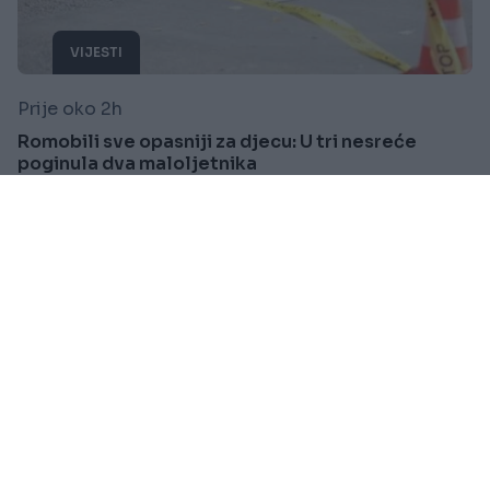
VIJESTI
Prije oko 2h
Romobili sve opasniji za djecu: U tri nesreće
poginula dva maloljetnika
Saznaj više