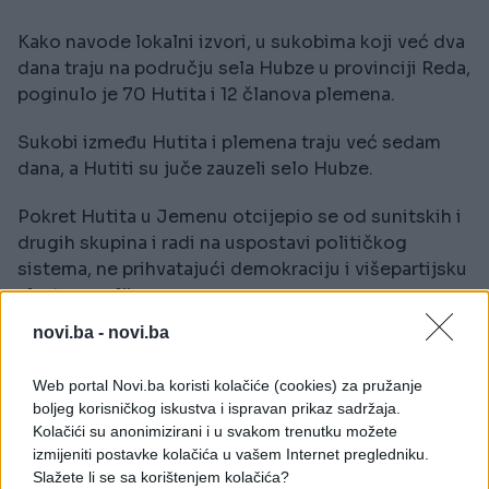
Kako navode lokalni izvori, u sukobima koji već dva
dana traju na području sela Hubze u provinciji Reda,
poginulo je 70 Hutita i 12 članova plemena.
Sukobi između Hutita i plemena traju već sedam
dana, a Hutiti su juče zauzeli selo Hubze.
Pokret Hutita u Jemenu otcijepio se od sunitskih i
drugih skupina i radi na uspostavi političkog
sistema, ne prihvatajući demokraciju i višepartijsku
vlast u zemlji.
novi.ba -
novi.ba
Sjedište pokreta je u gradu Sa'dah na sjeveru
zemlje, gdje postoji i veliki broj centara za
Web portal Novi.ba koristi kolačiće (cookies) za pružanje
obučavanje boraca.
boljeg korisničkog iskustva i ispravan prikaz sadržaja.
Kolačići su anonimizirani i u svakom trenutku možete
(AA)
izmijeniti postavke kolačića u vašem Internet pregledniku.
Slažete li se sa korištenjem kolačića?