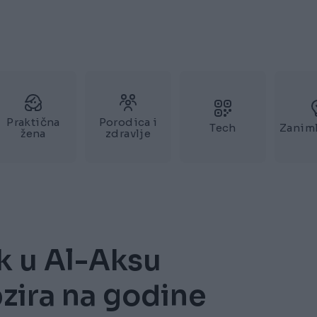
Praktična
Porodica i
Tech
Zaniml
žena
zdravlje
ak u Al-Aksu
zira na godine