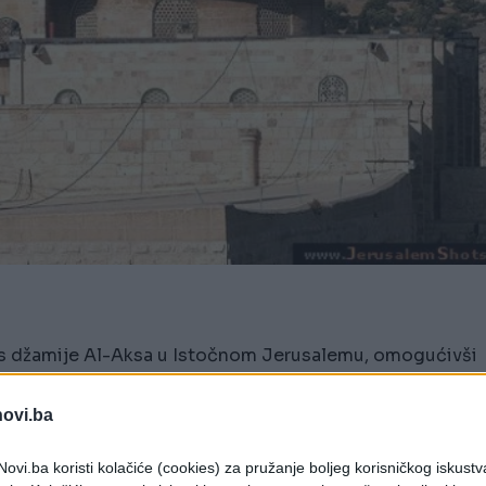
eks džamije Al-Aksa u Istočnom Jerusalemu, omogućivši
 kompleks džamije Al-Aksa u Istočnom Jerusalemu,
novi.ba
 na starost.
ovi.ba koristi kolačiće (cookies) za pružanje boljeg korisničkog iskustv