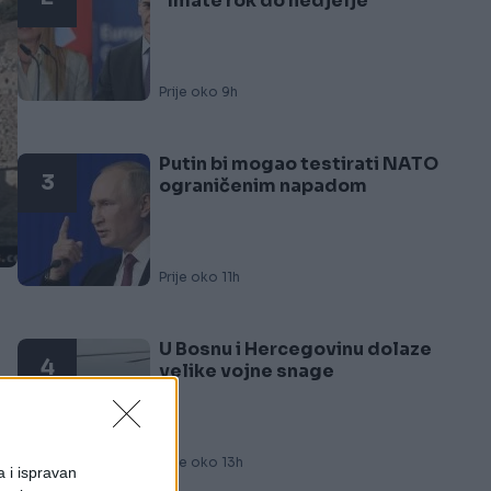
"Imate rok do nedjelje"
Prije oko 9h
Putin bi mogao testirati NATO
3
ograničenim napadom
Prije oko 11h
U Bosnu i Hercegovinu dolaze
4
velike vojne snage
Prije oko 13h
a i ispravan