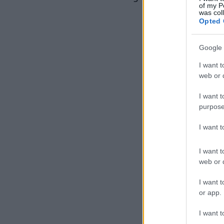
of my P
was col
Opted 
Google 
I want t
web or d
I want t
purpose
I want 
I want t
web or d
I want t
or app.
I want t