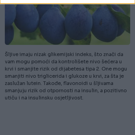
Šljive imaju nizak glikemijski indeks, što znači da
vam mogu pomoći da kontrolišete nivo šećera u
krvi i smanjite rizik od dijabetesa tipa 2. One mogu
smanjiti nivo triglicerida i glukoze u krvi, za šta je
zaslužan lutein. Takođe, flavonoidi u šljivama
smanjuju rizik od otpornosti na insulin, a pozitivno
utiču i na insulinsku osjetljivost.