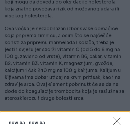
koji mogu da dovedu do oksidacije holesterola,
koja znatno povećava rizik od moždanog udara ili
visokog holesterola.
Ova voćka je nezaobilazan izbor svake domaćice
koja priprema zimnicu, a osim što se najčešće
koristi za pripremu marmelada i kolača, treba je
jesti i svježu jer sadrži vitamin C (od 5 do 8 mg na
100 g, zavisno od vrste), vitamin B6, bakar, vitamin
B2, vitamin B3, vitamin K, magnezijum, gvožđe,
kalcijum i čak 240 mg na 100 g kalijuma. Kalijum u
šljivama ima dobar uticaj na krvni pritisak, kao i na
zdravlje srca. Ovaj element pobrinutt će se da ne
dođe do koagulacije trombocita koja je zaslužna za
aterosklerozu i druge bolesti srca.
novi.ba -
novi.ba