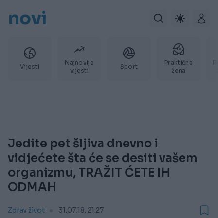
novi
Najnovije
Praktična
P
Vijesti
Sport
vijesti
žena
Jedite pet šljiva dnevno i
vidjećete šta će se desiti vašem
organizmu, TRAŽIT ĆETE IH
ODMAH
Zdrav život
31.07.18. 21:27