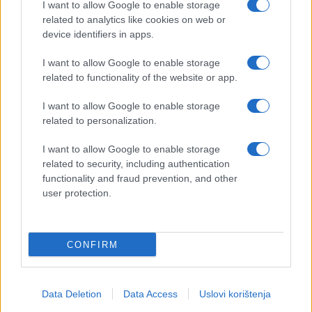
I want to allow Google to enable storage
related to analytics like cookies on web or
device identifiers in apps.
I want to allow Google to enable storage
related to functionality of the website or app.
I want to allow Google to enable storage
related to personalization.
I want to allow Google to enable storage
related to security, including authentication
functionality and fraud prevention, and other
Jedno istraživanje je pokazalo i da će se
user protection.
konzumacijom oko 100 grama suhih šljiva na dan u
periodu od tri mjeseca znatno povećati markeri u
krvi koji pokazuju povećanje gustoće kostiju.
CONFIRM
Data Deletion
Data Access
Uslovi korištenja