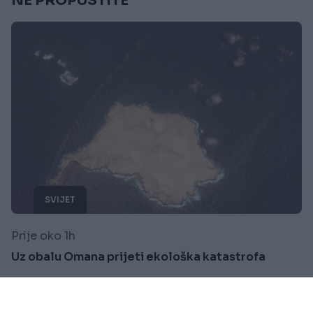
NE PROPUSTITE
SVIJET
Prije oko 1h
Uz obalu Omana prijeti ekološka katastrofa
Saznaj više