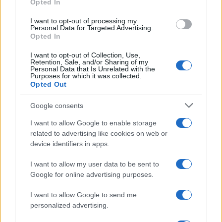
Opted In
I want to opt-out of processing my
Personal Data for Targeted Advertising.
Opted In
I want to opt-out of Collection, Use,
Retention, Sale, and/or Sharing of my
Personal Data that Is Unrelated with the
Purposes for which it was collected.
Opted Out
Google consents
I want to allow Google to enable storage
Pomažu mu i sorbitol i fenoli, kao i biljna vlakna, a
related to advertising like cookies on web or
device identifiers in apps.
25 g suhih šljiva, što je ekvivalent u prosjeku tri
ploda, osigurat će nam 5 posto potrebnog dnevnog
I want to allow my user data to be sent to
unosa vlakana koji je za muškarce od 19 do 50
Google for online advertising purposes.
godina 25 posto, a za žene iste starosne grupe 7
posto.
I want to allow Google to send me
personalized advertising.