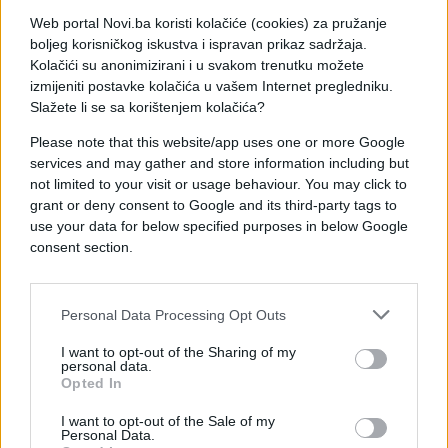
Web portal Novi.ba koristi kolačiće (cookies) za pružanje
boljeg korisničkog iskustva i ispravan prikaz sadržaja.
Kolačići su anonimizirani i u svakom trenutku možete
izmijeniti postavke kolačića u vašem Internet pregledniku.
Slažete li se sa korištenjem kolačića?
Please note that this website/app uses one or more Google
services and may gather and store information including but
not limited to your visit or usage behaviour. You may click to
grant or deny consent to Google and its third-party tags to
use your data for below specified purposes in below Google
consent section.
Šljiva obiluje i vlaknima, 2 g na 100 g, a uz sve to je
niskokalorično voće. Ova nezaobilazna kraljica
Personal Data Processing Opt Outs
marmelade prvi je izbor i kod konstipacije, odnosno
zatvora. Dihidroksi-fenil izatin je jedan od
I want to opt-out of the Sharing of my
sastojaka šljive, zbog kojeg, između ostalih, ovo
personal data.
Opted In
voće ima laksativni učinak.
I want to opt-out of the Sale of my
Personal Data.