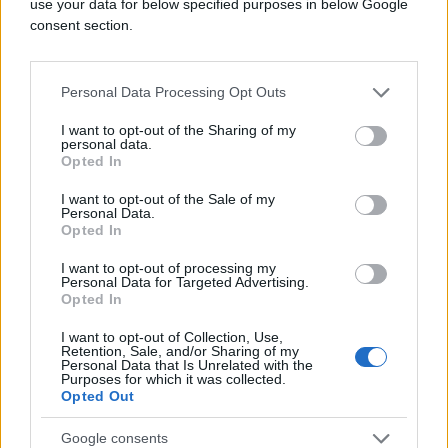
use your data for below specified purposes in below Google
consent section.
Većina karcinoma pluća u početku nema nikakve
značajnije simptome koji bi upućivali na bolest. Oni
se u većini slučajeva javljaju kada je bolest
Personal Data Processing Opt Outs
uznapredovala. Ipak, postoje neki simptomi koji se
I want to opt-out of the Sharing of my
javljaju u ranom stadiju nekih vrsta raka pluća.
personal data.
Opted In
Kašalj koji ne prolazi ili promjene u kroničnom
kašlju mogu biti rani pokazatelj bolesti. Osim toga,
I want to opt-out of the Sale of my
bol u prsima povezana s kašljem, promuklosti a
Personal Data.
Opted In
pogotovo iskašljavanje krvi znakovi su koje ne
treba zanemarivati.
I want to opt-out of processing my
Personal Data for Targeted Advertising.
Opted In
Pojava kvržica
I want to opt-out of Collection, Use,
Retention, Sale, and/or Sharing of my
Personal Data that Is Unrelated with the
Purposes for which it was collected.
Opted Out
Google consents