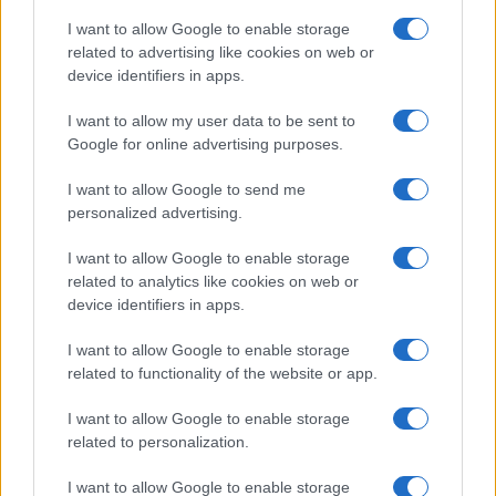
I want to allow Google to enable storage
related to advertising like cookies on web or
device identifiers in apps.
I want to allow my user data to be sent to
Google for online advertising purposes.
I want to allow Google to send me
personalized advertising.
I want to allow Google to enable storage
Pojava kvržica ili zadebljanja tkiva na bilo kojem
related to analytics like cookies on web or
dijelu tijela ne treba zanemarivati. Stručnjaci
device identifiers in apps.
American Cancer Societyja naglašavaju da se u
nekim vrste raka dojke umjesto kvržica može
I want to allow Google to enable storage
pojaviti crvena ili zadebljala koža.
related to functionality of the website or app.
Rana koje ne zarasta
I want to allow Google to enable storage
related to personalization.
Zbog rane koja ne zacjeljuje ni nakon nekoliko
I want to allow Google to enable storage
tjedana potražite pomoć liječnika. Rak kože