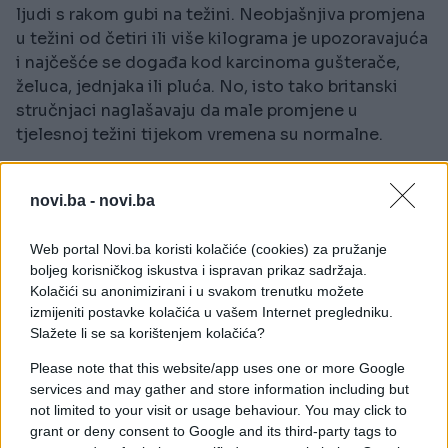
ljudi s rakom gubi na težini. Neobjašnjiva promjena
u težini od četiri ili više kilograma je upozoravajuća
i najčešće se događa kod karcinoma gušterače,
želuca, jednjaka ili pluća. No, isto tako britanski
stručnjaci naglašavaju da male promjene u
tjelesnoj težini tijekom vremena su normalne.
Stalni kašalj
novi.ba -
novi.ba
Web portal Novi.ba koristi kolačiće (cookies) za pružanje
boljeg korisničkog iskustva i ispravan prikaz sadržaja.
Kolačići su anonimizirani i u svakom trenutku možete
izmijeniti postavke kolačića u vašem Internet pregledniku.
Slažete li se sa korištenjem kolačića?
Please note that this website/app uses one or more Google
services and may gather and store information including but
not limited to your visit or usage behaviour. You may click to
grant or deny consent to Google and its third-party tags to