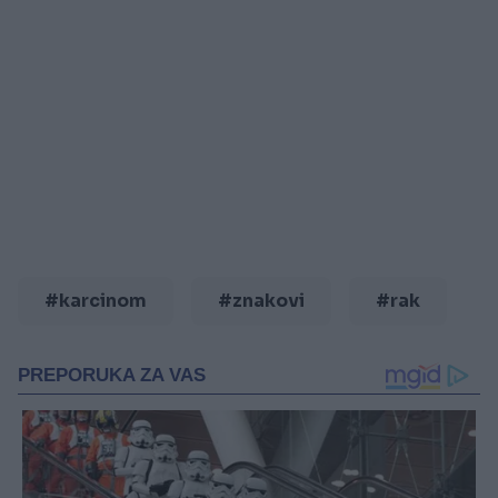
#karcinom
#znakovi
#rak