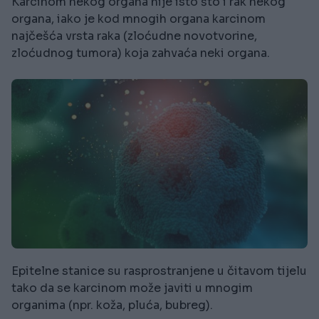
Karcinom nekog organa nije isto što i rak nekog
organa, iako je kod mnogih organa karcinom
najčešća vrsta raka (zloćudne novotvorine,
zloćudnog tumora) koja zahvaća neki organa.
Epitelne stanice su rasprostranjene u čitavom tijelu
tako da se karcinom može javiti u mnogim
organima (npr. koža, pluća, bubreg).