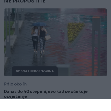
NE PROPUSTITE
BOSNA I HERCEGOVINA
Prije oko 1h
Danas do 40 stepeni, evo kad se očekuje
osvježenje
Saznaj više