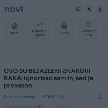
novi
Najnovije
Praktična
P
Vijesti
Sport
vijesti
žena
OVO SU BEZAZLENI ZNAKOVI
RAKA: Ignorisao sam ih, sad je
prekasno
Porodica i zdravlje
27.05.18. 18:22