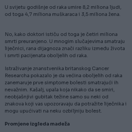
U svijetu godišnje od raka umire 8,2 miliona ljudi,
od toga 4,7 miliona muškaraca i 3,5 miliona žena.
No, kako doktori ističu od toga je četiri miliona
smrti preuranjeno. U mnogim slučajevima smatraju
liječnici, rana dijagnoza znači razliku između života
i smrti pacijenata oboljelih od raka.
Istraživanje znanstvenika britanskog Cancer
Researcha pokazalo je da većina oboljelih od raka
zanemaruje prve simptome bolesti smatrajući ih
nevažnim. Kašalj, upala koja nikako da se smiri,
neobjašnjivi gubitak težine samo su neki od
znakova koji vas upozoravaju da potražite liječnika i
mogu upućivati na neku ozbiljniju bolest.
Promjene izgleda madeža