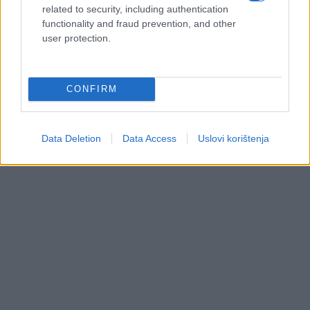
related to security, including authentication
najčešće ne boli, ali može svrbiti ili krvariti,
functionality and fraud prevention, and other
upozoravaju liječnici.
user protection.
CONFIRM
Data Deletion
Data Access
Uslovi korištenja