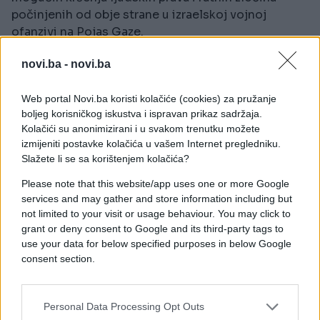
počinjenih od obje strane u izraelskoj vojnoj
ofanzivi na Pojas Gaze.
William Schabas, kanadski profesor međunarodnog
novi.ba -
novi.ba
prava, će predvoditi panel, čiji su članovi Doudou
Diene, ekspert veteran UN-a za ljudska prava iz
Web portal Novi.ba koristi kolačiće (cookies) za pružanje
Senegala i Amal Alamuddin, britansko-libanski
boljeg korisničkog iskustva i ispravan prikaz sadržaja.
Kolačići su anonimizirani i u svakom trenutku možete
advokat.
izmijeniti postavke kolačića u vašem Internet pregledniku.
Slažete li se sa korištenjem kolačića?
Nezavisni tim će istražiti
"sva kršenja
međunarodnog humanitarnog prava i
Please note that this website/app uses one or more Google
međunarodnog zakona o ljudskim pravima u
services and may gather and store information including but
kontekstu vojnih operacija vođenih od 13. juna
not limited to your visit or usage behaviour. You may click to
grant or deny consent to Google and its third-party tags to
2014"
, navedeno je tada u saopštenju UN-a.
use your data for below specified purposes in below Google
consent section.
Dogovoreno je da panel podnese izvještaj do marta
sljedeće godine Vijeću za ljudska prava UN-a.
Personal Data Processing Opt Outs