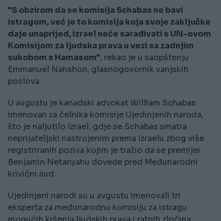
"S obzirom da se komisija Schabas ne bavi
istragom, već je to komisija koja svoje zaključke
daje unaprijed, Izrael neće sarađivati s UN-ovom
Komisijom za ljudska prava u vezi sa zadnjim
sukobom s Hamasom"
, rekao je u saopštenju
Emmanuel Nahshon, glasnogovornik vanjskih
poslova.
U avgustu je kanadski advokat William Schabas
imenovan za čelnika komisije Ujedinjenih naroda,
što je naljutilo Izrael, gdje se Schabas smatra
neprijateljski nastrojenim prema Izraelu zbog više
registriranih poziva kojim je tražio da se premijer
Benjamin Netanyahu dovede pred Međunarodni
krivični sud.
Ujedinjeni narodi su u avgustu imenovali tri
eksperta za međunarodnu komisiju za istragu
mogućih kršenja ljudskih prava i ratnih zločina