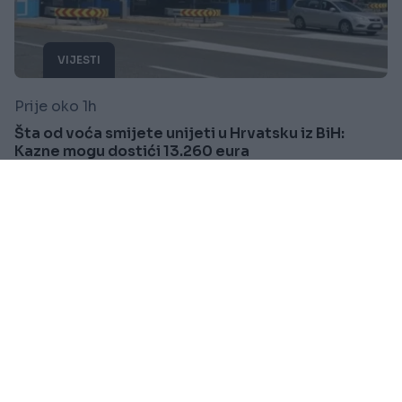
VIJESTI
Prije oko 1h
Šta od voća smijete unijeti u Hrvatsku iz BiH:
Kazne mogu dostići 13.260 eura
Saznaj više