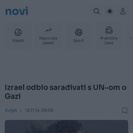
novi
Najnovije
Praktična
P
Vijesti
Sport
vijesti
žena
Izrael odbio sarađivati s UN-om o
Gazi
Svijet
13.11.14. 09:05