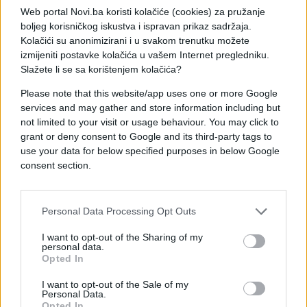
bit će objavljeni naknadno, rečeno je Feni.
Web portal Novi.ba koristi kolačiće (cookies) za pružanje
boljeg korisničkog iskustva i ispravan prikaz sadržaja.
Kolačići su anonimizirani i u svakom trenutku možete
izmijeniti postavke kolačića u vašem Internet pregledniku.
Slažete li se sa korištenjem kolačića?
Please note that this website/app uses one or more Google
services and may gather and store information including but
#doktor
#preminuo
not limited to your visit or usage behaviour. You may click to
grant or deny consent to Google and its third-party tags to
#Adnan Delibegović
use your data for below specified purposes in below Google
consent section.
Personal Data Processing Opt Outs
I want to opt-out of the Sharing of my
personal data.
Opted In
I want to opt-out of the Sale of my
Personal Data.
Opted In