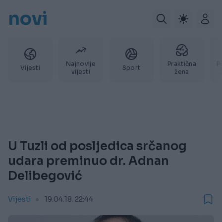
novi
Najnovije
Praktična
P
Vijesti
Sport
vijesti
žena
U Tuzli od posljedica srčanog
udara preminuo dr. Adnan
Delibegović
Vijesti
19.04.18. 22:44