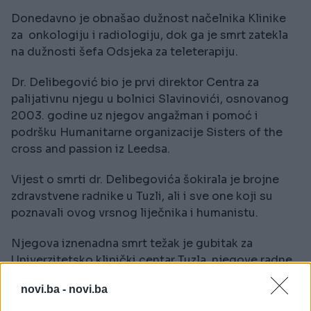
Donedavno je obnašao dužnost načelnika Klinike
za onkologiju i radiologiju, dok ga je smrt zatekla
na dužnosti šefa Odsjeka za teleterapiju.
Dr. Delibegović bio je prvi direktor Centra za
palijativnu njegu u bolnici Slavinovići, osnovanog
2003. godine uz njegov angažman i pomoć i
podršku Humanitarne organizacije Sisters of the
cross and passion iz Leedsa.
Vijest o smrti dr. Delibegovića šokirala je brojne
zdravstvene radnike u Tuzli, ali i sve one koji su
poznavali ovog vrsnog liječnika i humanistu.
Njegova iznenadna smrt težak je gubitak za
Univerzitetsko klinički centar Tuzla, njegove radne
kolege, rodbinu i prijatelje.
novi.ba -
novi.ba
Vrijeme i mjesto sahrane dr. Adnana Delibegovića