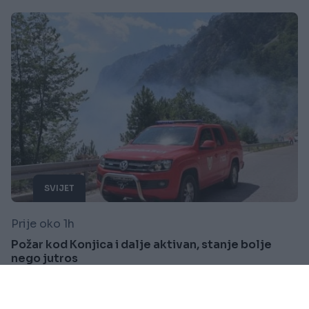
SVIJET
Prije oko 1h
Požar kod Konjica i dalje aktivan, stanje bolje
nego jutros
Saznaj više