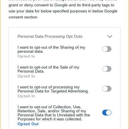
Također, u prvim ocjenama istaknuto je i da treba
grant or deny consent to Google and its third-party tags to
biti odlučan i ovaj izvještaj iskoristiti kao dodatni
use your data for below specified purposes in below Google
poticaj i usmjerenje ka snažnijim i sveobuhvatnjim
consent section.
reformama.
Danas je istaknut značaj predstojećeg sastanku na
Personal Data Processing Opt Outs
vrhu EU-a i zemalja zapadnog Balkana, koji će se u
I want to opt-out of the Sharing of my
maju održati u Sofiji, kao i najave da će Vijeće
personal data.
Evropske unije razmotriti pitanja proširenja, te u
Opted In
junu ove godine o tome donijeti odgovarajuće
I want to opt-out of the Sale of my
zaključke, saopćeno je iz Sektora za odnose s
Personal Data.
Opted In
javnošću PSBiH.
I want to opt-out of processing my
Personal Data for Targeted Advertising.
Opted In
I want to opt-out of Collection, Use,
Retention, Sale, and/or Sharing of my
Personal Data that Is Unrelated with the
#izvještaj
#PSBIH
#EK
Purposes for which it was collected.
Opted Out