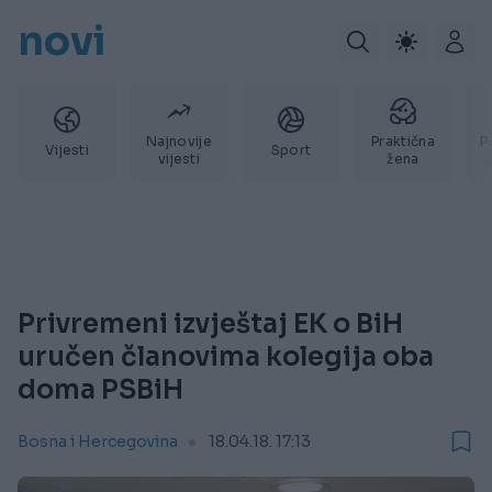
novi
Najnovije
Praktična
P
Vijesti
Sport
vijesti
žena
Privremeni izvještaj EK o BiH
uručen članovima kolegija oba
doma PSBiH
Bosna i Hercegovina
18.04.18. 17:13