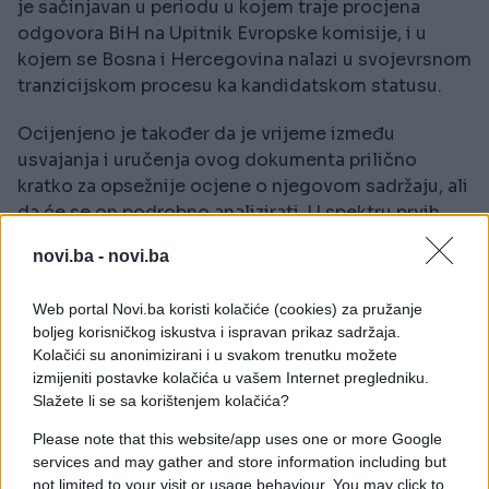
je sačinjavan u periodu u kojem traje procjena
odgovora BiH na Upitnik Evropske komisije, i u
kojem se Bosna i Hercegovina nalazi u svojevrsnom
tranzicijskom procesu ka kandidatskom statusu.
Ocijenjeno je također da je vrijeme između
usvajanja i uručenja ovog dokumenta prilično
kratko za opsežnije ocjene o njegovom sadržaju, ali
da će se on podrobno analizirati. U spektru prvih
procjena njegovog karaktera koje su danas
novi.ba -
novi.ba
ponuđene ambasadoru Wigemarku, dio članova
kolegija ocijenio je da ovom dokumentu možda
Web portal Novi.ba koristi kolačiće (cookies) za pružanje
nedostaje konkretnije markiranje snaga i
boljeg korisničkog iskustva i ispravan prikaz sadržaja.
pojedinaca koji su na približavanju Evropskoj uniji
Kolačići su anonimizirani i u svakom trenutku možete
radili više kao i onih koji su te procese opstruirali
izmijeniti postavke kolačića u vašem Internet pregledniku.
jer takav ujednačen i uopšten pristup može
Slažete li se sa korištenjem kolačića?
dodatno ohrabriti one koji usporavaju evropski put
Please note that this website/app uses one or more Google
BiH.
services and may gather and store information including but
not limited to your visit or usage behaviour. You may click to