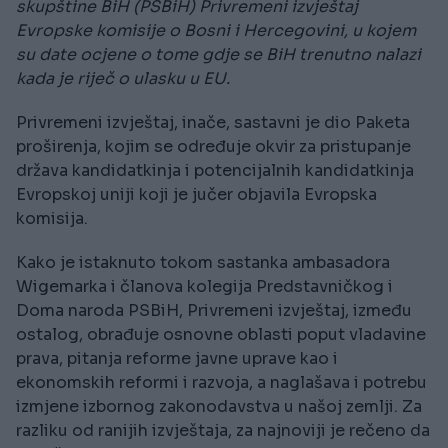
skupštine BiH (PSBiH) Privremeni izvještaj
Evropske komisije o Bosni i Hercegovini, u kojem
su date ocjene o tome gdje se BiH trenutno nalazi
kada je riječ o ulasku u EU.
Privremeni izvještaj, inače, sastavni je dio Paketa
proširenja, kojim se određuje okvir za pristupanje
država kandidatkinja i potencijalnih kandidatkinja
Evropskoj uniji koji je jučer objavila Evropska
komisija.
Kako je istaknuto tokom sastanka ambasadora
Wigemarka i članova kolegija Predstavničkog i
Doma naroda PSBiH, Privremeni izvještaj, između
ostalog, obrađuje osnovne oblasti poput vladavine
prava, pitanja reforme javne uprave kao i
ekonomskih reformi i razvoja, a naglašava i potrebu
izmjene izbornog zakonodavstva u našoj zemlji. Za
razliku od ranijih izvještaja, za najnoviji je rečeno da