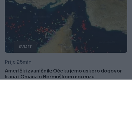
SVIJET
Prije 25min
Američki zvaničnik: Očekujemo uskoro dogovor
Irana i Omana o Hormuškom moreuzu
Saznaj više