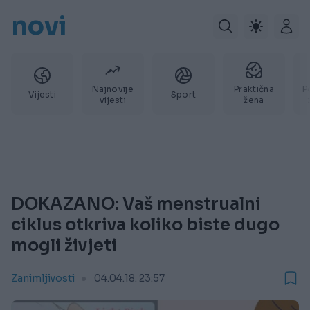
novi
Najnovije
Praktična
P
Vijesti
Sport
vijesti
žena
DOKAZANO: Vaš menstrualni
ciklus otkriva koliko biste dugo
mogli živjeti
Zanimljivosti
04.04.18. 23:57