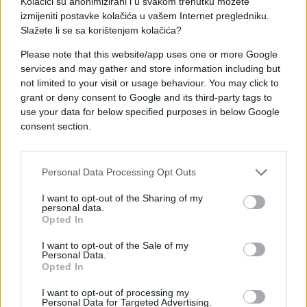
Kolačići su anonimizirani i u svakom trenutku možete
izmijeniti postavke kolačića u vašem Internet pregledniku.
Slažete li se sa korištenjem kolačića?
#zdravlje
#život
Please note that this website/app uses one or more Google
services and may gather and store information including but
#menstruacija
not limited to your visit or usage behaviour. You may click to
grant or deny consent to Google and its third-party tags to
use your data for below specified purposes in below Google
consent section.
Personal Data Processing Opt Outs
I want to opt-out of the Sharing of my
personal data.
Opted In
I want to opt-out of the Sale of my
Personal Data.
Opted In
I want to opt-out of processing my
Personal Data for Targeted Advertising.