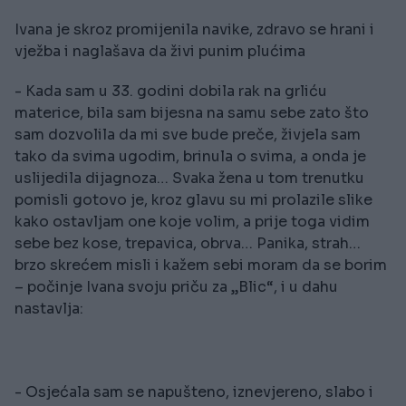
Ivana je skroz promijenila navike, zdravo se hrani i
vježba i naglašava da živi punim plućima
- Kada sam u 33. godini dobila rak na grliću
materice, bila sam bijesna na samu sebe zato što
sam dozvolila da mi sve bude preče, živjela sam
tako da svima ugodim, brinula o svima, a onda je
uslijedila dijagnoza… Svaka žena u tom trenutku
pomisli gotovo je, kroz glavu su mi prolazile slike
kako ostavljam one koje volim, a prije toga vidim
sebe bez kose, trepavica, obrva… Panika, strah…
brzo skrećem misli i kažem sebi moram da se borim
– počinje Ivana svoju priču za „Blic“, i u dahu
nastavlja:
- Osjećala sam se napušteno, iznevjereno, slabo i