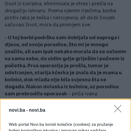
život iz korijena, eliminisala je stres i prešla na
drugačiju ishranu. Prema njenim riječima, borba
protiv raka je teška i neizvjesna, ali da bi čovjek
sačuvao život, mora da promjeni sve.
-
U toj borbi podršku sam dobijala od supruga i
djece, od svoje porodice, što mi je mnogo
značilo, ali sam ipak nekako morala da se oslonim
na samu sebe, da vidim gdje griješim i počnem iz
početka. Prva operacija je prošla, tumor je
odstranjen, starija kćerka je znala da je mama u
bolnici, dok mlađa nije bila svjesna šta se
događa. Nakon dolaska iz bolnice, uz porodicu
sam prebrodila oporavak
– priča Ivana.
Kada je dobila rezultat da kancera više nema i da je
novi.ba -
novi.ba
sve u redu, vratila se svakodnevnim aktivnostima,
ali uz promjenu ishrane, počela je da jede zdravo, ali
Web portal Novi.ba koristi kolačiće (cookies) za pružanje
očigledno to nije bilo dovoljno.
boljeg korisničkog iskustva i ispravan prikaz sadržaja.