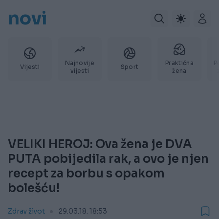
novi
Najnovije
Praktična
P
Vijesti
Sport
vijesti
žena
VELIKI HEROJ: Ova žena je DVA
PUTA pobijedila rak, a ovo je njen
recept za borbu s opakom
bolešću!
Zdrav život
29.03.18. 18:53