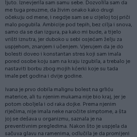
ljuto. Iznevjerila sam samu sebe. Dozvolila sam da
me tuga preuzme, da živim onako kako drugi
očekuju od mene, i negdje sam se u cijeloj toj priči
malo pogubila. Ambicije pod tepih, bez cilja i snova,
samo da se dan izgura, pa kako mi bude, a tijelo
vrišti iznutra, jer duboko u sebi osjećam želju za
uspjehom, znanjem i učenjem. Vjerujem da je do
bolesti doveo i konstantan stres koji sam imala
pored osobe koju sam na kraju izgubila, a trebalo je
nastaviti borbu zbog mojih kćerki koje su tada
imale pet godina i dvije godine.
Ivana je prvo dobila malignu bolest na grliću
materice, ali tu njenim mukama nije bio kraj, jer je
potom oboljela i od raka dojke. Prema njenim
riječima, nije imala neke naročite simptome, a šta
joj se dešava u organizmu, saznala je na
preventivnim pregledima. Nakon što je uspjela da
sačuva glavu na ramenima, odlučila je da promijeni