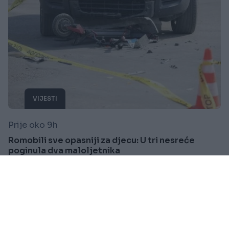
VIJESTI
Prije oko 9h
Romobili sve opasniji za djecu: U tri nesreće
poginula dva maloljetnika
Saznaj više