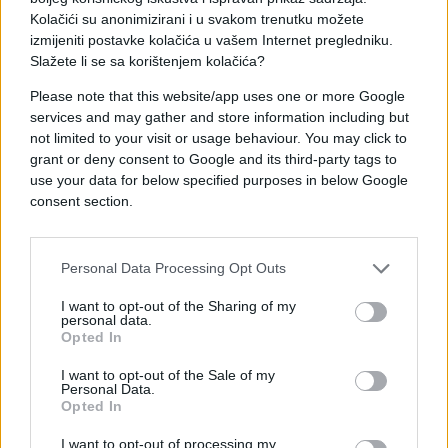
Kolačići su anonimizirani i u svakom trenutku možete
- Poslije četiri godine ponovo tumor, ovog puta
izmijeniti postavke kolačića u vašem Internet pregledniku.
na dojci. Bila sam vrlo ljuta na sebe što sam
Slažete li se sa korištenjem kolačića?
ponovo svom tijelu učinila isto, opet briga o
Please note that this website/app uses one or more Google
drugima, opet stalna zabrinutost da svima
services and may gather and store information including but
ugodim, opet stres, kao da mi nije bilo dovoljno
not limited to your visit or usage behaviour. You may click to
prvi put. Tada sam bila odlučnija u namjeri da
grant or deny consent to Google and its third-party tags to
definitivno promijenim navike i prestanem da
use your data for below specified purposes in below Google
brinem, već da živim punim plućima, da se smijem
consent section.
i radujem i da ne moram svaku brigu ovog svijeta
da lijepim za srce. Morala sam zbog sebe, zbog
Personal Data Processing Opt Outs
djece, zbog supruga i porodice. Snaga je bila još
jača jer onda sam shvatila da je borba samo moja
I want to opt-out of the Sharing of my
i da sam ja ovdje gazda, a ne tumor. Nisam
personal data.
Opted In
razmišljala da neću uspeti, ponovo sam otišla na
operaciju, i završila s tim. Iako sam bila slaba, bila
I want to opt-out of the Sale of my
Personal Data.
sam odlučna i spremna na novu borbu.
Tako je i
Opted In
bilo, uspjela sam, priča Ivana.
I want to opt-out of processing my