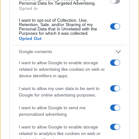
Personal Data for Targeted Advertising.
Ivanin recept: Zdrava ishrana i fizička aktivnost
Opted In
Osim ishrane bez šećera, uz veoma mali unos mesa,
I want to opt-out of Collection, Use,
Ivana je jela voće povrće, ovsene, ječmene,
Retention, Sale, and/or Sharing of my
Personal Data that Is Unrelated with the
pšenične pahuljice, sve zdravo, a stres je svela na
Purposes for which it was collected.
Opted Out
minimum. To je njen recept za zdrav život i oružje
protiv opake bolesti.
Google consents
- Sebi sam dala zadatak da svakog jutra izbacim
I want to allow Google to enable storage
svaku muku iz sebe, da dišem, da razgovaram
related to advertising like cookies on web or
sama sa sobom ako treba, da pratim svoje tijelo
device identifiers in apps.
šta želi, šta ne želi. Fizička aktivnost je ključna jer
I want to allow my user data to be sent to
nam ona budi pozitivna osjećanja i nema mjesta
Google for online advertising purposes.
stresu i negativnim mislima. Trčim, vozim bicikl,
smijem se glasno i uživam u svakoj sekundi dana
I want to allow Google to send me
svog života. Tako sam pobijedila –
poručuje Ivana.
personalized advertising.
Izvor: blic
I want to allow Google to enable storage
related to analytics like cookies on web or