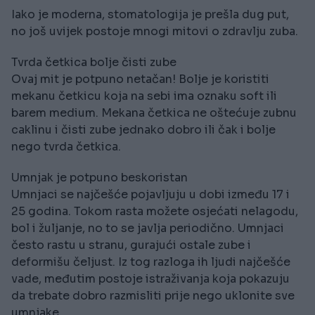
Iako je moderna, stomatologija je prešla dug put,
no još uvijek postoje mnogi mitovi o zdravlju zuba.
Tvrda četkica bolje čisti zube
Ovaj mit je potpuno netačan! Bolje je koristiti
mekanu četkicu koja na sebi ima oznaku soft ili
barem medium. Mekana četkica ne oštećuje zubnu
caklinu i čisti zube jednako dobro ili čak i bolje
nego tvrda četkica.
Umnjak je potpuno beskoristan
Umnjaci se najčešće pojavljuju u dobi između 17 i
25 godina. Tokom rasta možete osjećati nelagodu,
bol i žuljanje, no to se javlja periodično. Umnjaci
često rastu u stranu, gurajući ostale zube i
deformišu čeljust. Iz tog razloga ih ljudi najčešće
vade, međutim postoje istraživanja koja pokazuju
da trebate dobro razmisliti prije nego uklonite sve
umnjake.