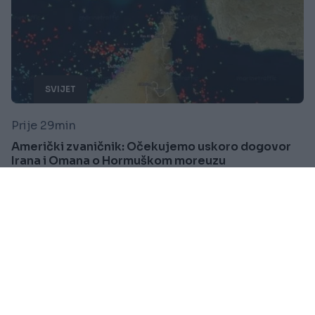
SVIJET
Prije 29min
Američki zvaničnik: Očekujemo uskoro dogovor
Irana i Omana o Hormuškom moreuzu
Saznaj više