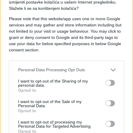
Nije šećer direktan krivac za oštećenje zuba. Krive
izmijeniti postavke kolačića u vašem Internet pregledniku.
Slažete li se sa korištenjem kolačića?
su loše bakterije koje se hrane šećerom i ugljenim
hidratima, a proizvode kiselinu koja oštećuje zube.
Please note that this website/app uses one or more Google
Osim samog šećera, na isti način na zube mogu
services and may gather and store information including but
uticati čak i voće i žitarice.
not limited to your visit or usage behaviour. You may click to
grant or deny consent to Google and its third-party tags to
Poželjno je što češće prati zube
use your data for below specified purposes in below Google
consent section.
U ovaj mit bi odmah trebalo da prestanete
vjerovati. Ako prečesto perete zube, postoji velika
opasnost da ćete oštetiti zubnu caklinu i
Personal Data Processing Opt Outs
uzrokovati oštećenje zuba. Između jutarnjeg i
večernjeg pranja, radije zube isperite vodicom za
I want to opt-out of the Sharing of my
personal data.
ispiranje usne šupljine.
Opted In
Zubobolja znači da imate karijes
I want to opt-out of the Sale of my
Personal Data.
Zubobolju može uzrokovati karijes, ali ju može
Opted In
uzrokovati i upala desni, oštećena caklina ili čak
upala sinusa.
I want to opt-out of processing my
Personal Data for Targeted Advertising.
Opted In