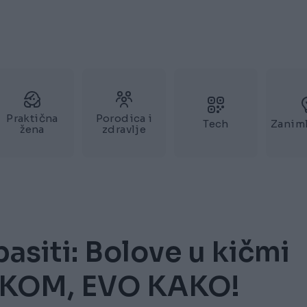
Praktična
Porodica i
Tech
Zaniml
žena
zdravlje
pasiti: Bolove u kičmi
LUKOM, EVO KAKO!