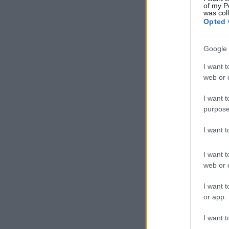
of my P
was col
Opted 
Google 
I want t
web or d
I want t
purpose
I want 
I want t
web or d
I want t
or app.
I want t