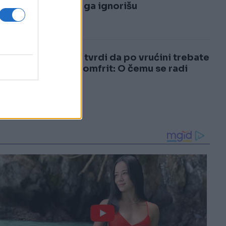
3
mnogi ga ignorišu
4
Ljekar tvrdi da po vrućini trebate
jesti pomfrit: O čemu se radi