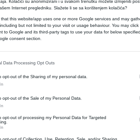
aja. Kolačići su anonimizirani i u svakom trenutku možete izmijeniti po
ašem Internet pregledniku. Slažete li se sa korištenjem kolačića?
najmanje tri sata, pa se preporučuje da ovaj tretm
 that this website/app uses one or more Google services and may gath
including but not limited to your visit or usage behaviour. You may click 
 to Google and its third-party tags to use your data for below specifi
ogle consent section.
liko dana ćete zaboraviti na bol u potpunosti.
ka sa bijelim lukom. Ovaj napitak pravi se tako što
l Data Processing Opt Outs
 luka, a zatim se prokuha i procijedi.
o opt-out of the Sharing of my personal data.
 ukus bijelog luka.
In
o opt-out of the Sale of my Personal Data.
In
to opt-out of processing my Personal Data for Targeted
ing.
In
o opt-out of Collection, Use, Retention, Sale, and/or Sharing