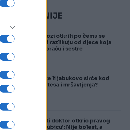
NAJČITANIJE
1
Psiholozi otkrili po čemu se
jedinci razlikuju od djece koja
imaju braću i sestre
2
Pomaže li jabukovo sirće kod
dijabetesa i mršavljenja?
Poznati doktor otkrio pravog
'tihog ubicu': Nije bolest, a