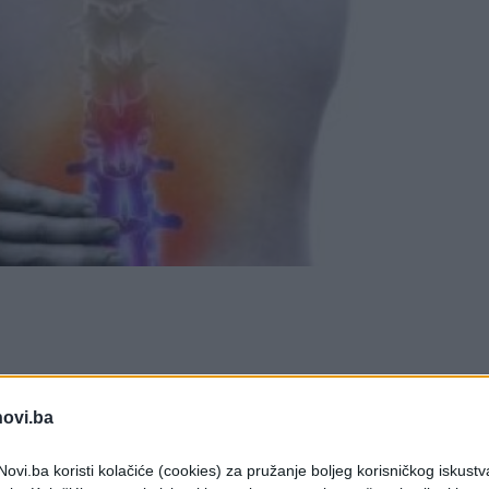
em dijelu leđa, pokušajte sa univerzalnim prirodni
novi.ba
set čena bijelog luka, stavite ih na pamučnu krpu,
ovi.ba koristi kolačiće (cookies) za pružanje boljeg korisničkog iskustv