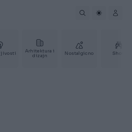
Arhitektura i
jivosti
Nostalgicno
Show
dizajn