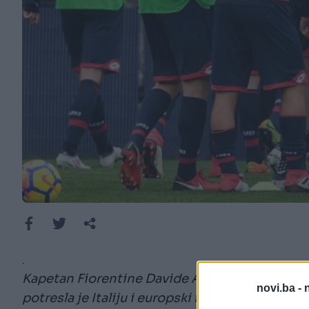
.
Kapetan Fiorentine Davide Astori preminuo je i
novi.ba -
potresla je Italiju i europski fudbal.