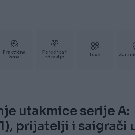
Praktična
Porodica i
Tech
Zaniml
žena
zdravlje
je utakmice serije A:
, prijatelji i saigrači 