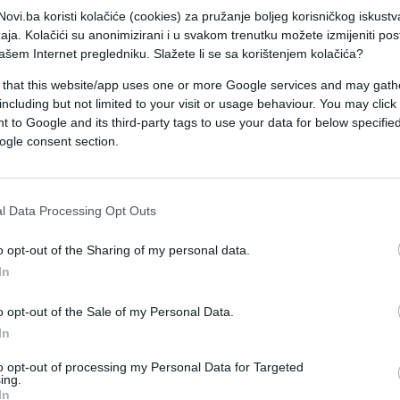
ovi.ba koristi kolačiće (cookies) za pružanje boljeg korisničkog iskustv
čekao današnju utakmicu. Ujutro se nije probudio.
aja. Kolačići su anonimizirani i u svakom trenutku možete izmijeniti po
ašem Internet pregledniku. Slažete li se sa korištenjem kolačića?
 that this website/app uses one or more Google services and may gath
including but not limited to your visit or usage behaviour. You may click 
 to Google and its third-party tags to use your data for below specifi
ogle consent section.
l Data Processing Opt Outs
o opt-out of the Sharing of my personal data.
In
o opt-out of the Sale of my Personal Data.
In
to opt-out of processing my Personal Data for Targeted
ing.
In