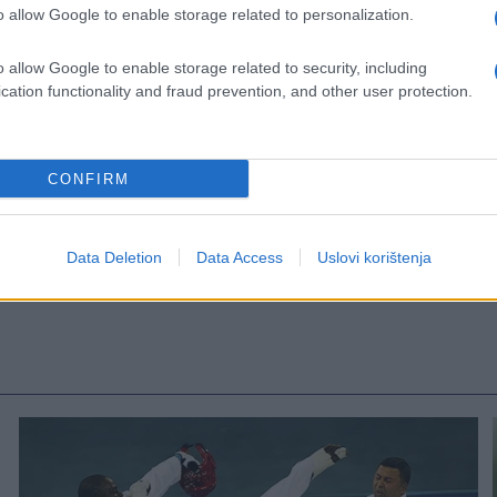
 otac, a njegova porodica, prijatelji i saigrači
o allow Google to enable storage related to personalization.
o allow Google to enable storage related to security, including
cation functionality and fraud prevention, and other user protection.
CONFIRM
Data Deletion
Data Access
Uslovi korištenja