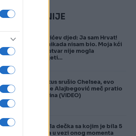
NAJČITANIJE
1
Đokovićev djed: Ja sam Hrvat!
Srbin nikada nisam bio. Moja kći
jednu stvar nije mogla
razumjeti...
 i
2
Juventus srušio Chelsea, evo
zašto je Alajbegović meč pratio
sa tribina (VIDEO)
no
Ostavila dečka sa kojim je bila 5
godina u vezi onog momenta