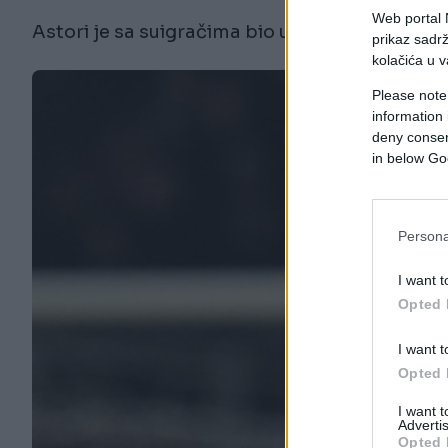
Web portal N
Astori je sa suigračima bio u hotelu, gdje je 
prikaz sadrž
kolačića u v
Please note
information 
deny consent
in below Go
Persona
I want t
Opted 
I want t
Opted 
I want 
Advertis
Opted 