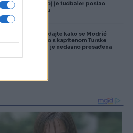
3
kada joj je fudbaler poslao
poruku
4
Pogledajte kako se Modrić
našalio s kapitenom Turske
kojem je nedavno presađena
kosa