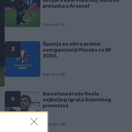
ostaje u Real Madridu, ništa od
prelaska u Arsenal
Prije oko 11h
Španija se oštro protivi
3
suorganizaciji Maroka za SP
2030.
Prije oko 12h
Barcelona krade Realu
4
najboljeg igrača Svjetskog
prvenstva
Prije oko 13h