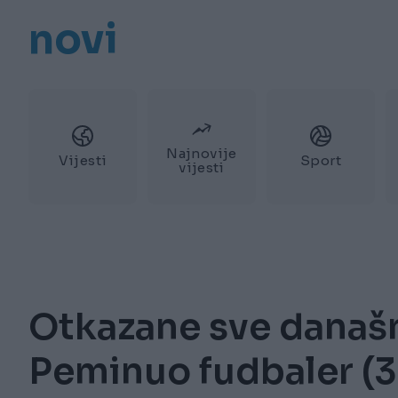
novi
Najnovije
Vijesti
Sport
vijesti
Otkazane sve današn
Peminuo fudbaler (31)