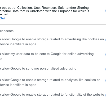
o opt-out of Collection, Use, Retention, Sale, and/or Sharing
ersonal Data that Is Unrelated with the Purposes for which it
lected.
Out
consents
o allow Google to enable storage related to advertising like cookies on
evice identifiers in apps.
o allow my user data to be sent to Google for online advertising
li je susret otkazan. Prema najavama, otkazat će se
s.
to allow Google to send me personalized advertising.
 i Fiornetinu. Mnogi su u njemu vidjeli blistavu
 engleskom Premiershipu, a za njega je bio poseb
o allow Google to enable storage related to analytics like cookies on
evice identifiers in apps.
o allow Google to enable storage related to functionality of the website