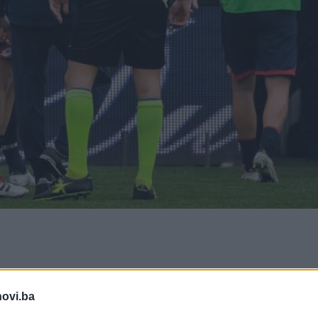
znenada u snu u 31. godini života. Tragična vijest
novi.ba