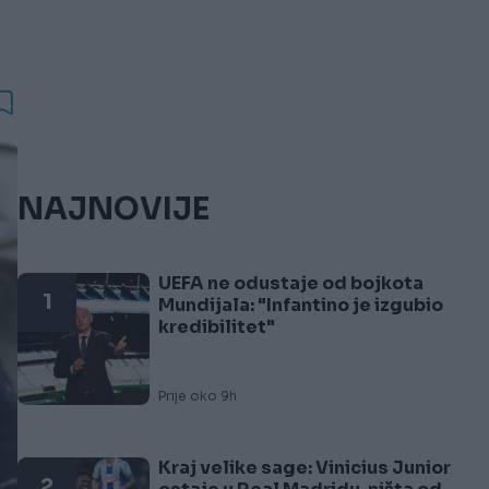
NAJNOVIJE
UEFA ne odustaje od bojkota
1
Mundijala: "Infantino je izgubio
kredibilitet"
Prije oko 9h
Kraj velike sage: Vinicius Junior
2