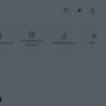
Arhitektura i
jivosti
Nostalgicno
Show
dizajn
u