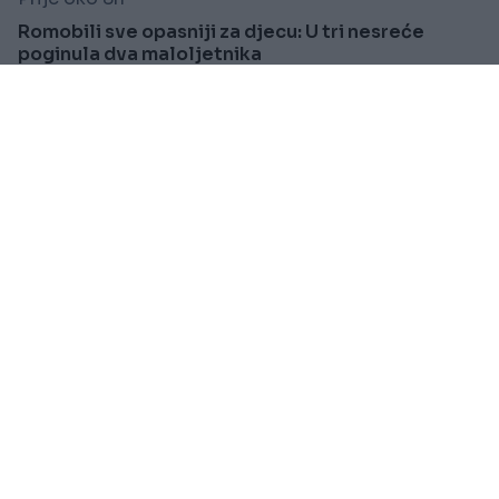
Romobili sve opasniji za djecu: U tri nesreće
poginula dva maloljetnika
Saznaj više
SVIJET