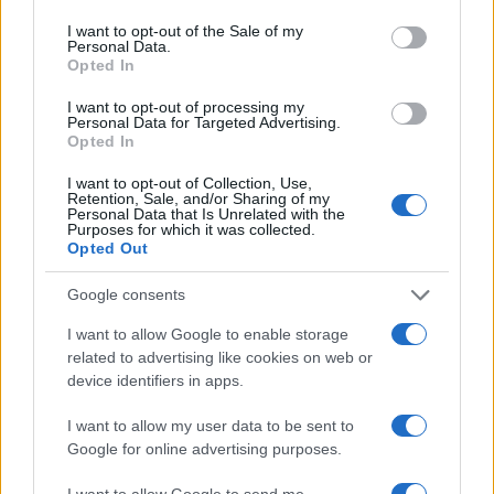
učestvuju i premijeri zapadnog Balkana Edi Rama
I want to opt-out of the Sale of my
(Albanija), Zoran Zaev (Makedonija), Ana Brnabić
Personal Data.
Opted In
(Srbija), Duško Marković (Crna Gora) i Ramush
Haradinaj (Kosovo).
I want to opt-out of processing my
Personal Data for Targeted Advertising.
Opted In
Konferenciji prisustvuje i zamjenik
predsjedavajućeg i ministar vanjske trgovine i
I want to opt-out of Collection, Use,
Retention, Sale, and/or Sharing of my
ekonomskih odnosa BiH Mirko Šarović, saopšteno
Personal Data that Is Unrelated with the
je iz Vijeća ministara BiH.
Purposes for which it was collected.
Opted Out
Google consents
I want to allow Google to enable storage
related to advertising like cookies on web or
device identifiers in apps.
#london
#denis zvizdić
I want to allow my user data to be sent to
Google for online advertising purposes.
I want to allow Google to send me