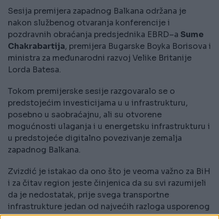
Sesija premijera zapadnog Balkana održana je
nakon službenog otvaranja konferencije i
pozdravnih obraćanja predsjednika EBRD–a
Sume
Chakrabartija
, premijera Bugarske Boyka Borisova i
ministra za međunarodni razvoj Velike Britanije
Lorda Batesa.
Tokom premijerske sesije razgovaralo se o
predstojećim investicijama u u infrastrukturu,
posebno u saobraćajnu, ali su otvorene
mogućnosti ulaganja i u energetsku infrastrukturu i
u predstojeće digitalno povezivanje zemalja
zapadnog Balkana.
Zvizdić je istakao da ono što je veoma važno za BiH
i za čitav region jeste činjenica da su svi razumijeli
da je nedostatak, prije svega transportne
infrastrukture jedan od najvećih razloga usporenog
ekonomskog razvoja ukupnog regiona i da je to