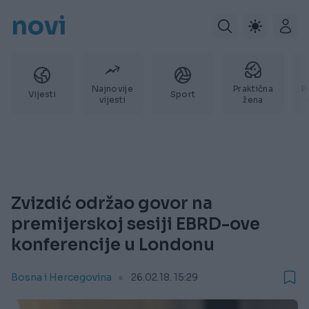
novi
Najnovije
Praktična
P
Vijesti
Sport
vijesti
žena
Zvizdić održao govor na
premijerskoj sesiji EBRD-ove
konferencije u Londonu
Bosna i Hercegovina
26.02.18. 15:29