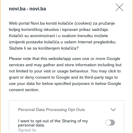
fokus daljeg djelovanja kako Evropske banke za
novi.ba -
novi.ba
obnovu i razvoj, tako i Evropske investicijske banke.
Web portal Novi.ba koristi kolačiće (cookies) za pružanje
Tokom konferencije potpisan je
dodatni sporazum
boljeg korisničkog iskustva i ispravan prikaz sadržaja.
s EBRD-om u iznosu od 750 miliona eura za četiri
Kolačići su anonimizirani i u svakom trenutku možete
dionice na autoputu 5C u dužini od oko 70
izmijeniti postavke kolačića u vašem Internet pregledniku.
kilometara, od čega je 500 miliona na teritoriji
Slažete li se sa korištenjem kolačića?
Federacije BiH, a 250 miliona na teritoriji Republike
Please note that this website/app uses one or more Google
Srpske, čime će biti kompletirana značajna dionica
services and may gather and store information including but
koja će povezati prostor cjelokupne BiH i time
not limited to your visit or usage behaviour. You may click to
omogućiti nove investicije i jači protok roba i ljudi,
grant or deny consent to Google and its third-party tags to
a na koncu i ekonomski razvoj BiH.
use your data for below specified purposes in below Google
consent section.
Na kraju obraćanja predsjedavajući Zvizdić je
izrazio nadu da će razgovori na današnjoj
Personal Data Processing Opt Outs
konferenciji unaprijediti i ojačati odnose između
zemalja regije i rezultirati konkretnim projektima.
I want to opt-out of the Sharing of my
personal data.
Opted In
Na konferenciji, pored predsjedavajućeg Zvizdića,