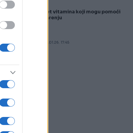
Pet vitamina koji mogu pomoći
5
varenju
e
05.01.26. 17:45
m,