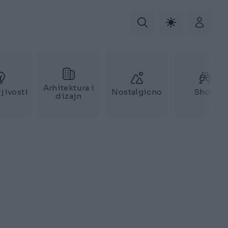
Arhitektura i
jivosti
Nostalgicno
Show
dizajn