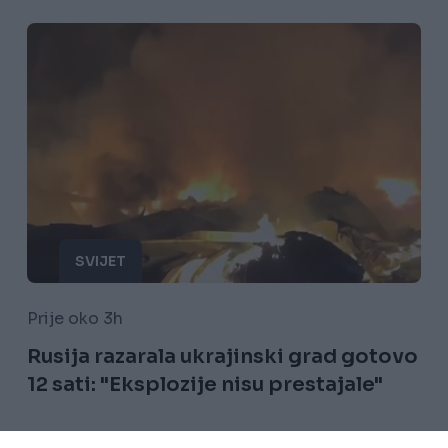
SVIJET
Prije oko 3h
Rusija razarala ukrajinski grad gotovo
12 sati: "Eksplozije nisu prestajale"