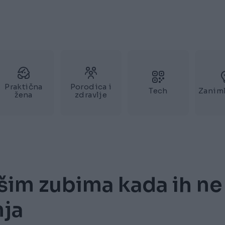
Praktična
Porodica i
Tech
Zaniml
žena
zdravlje
ašim zubima kada ih ne
nja