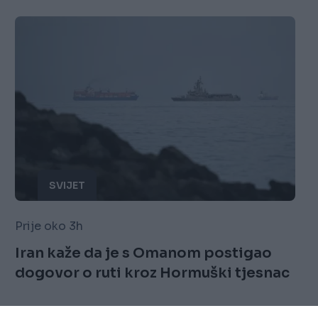
SVIJET
Prije oko 3h
Iran kaže da je s Omanom postigao
dogovor o ruti kroz Hormuški tjesnac