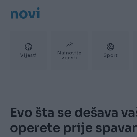
novi
Najnovije
Vijesti
Sport
vijesti
Evo šta se dešava v
operete prije spava