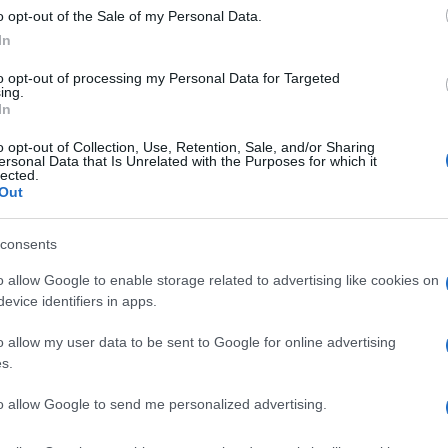
o opt-out of the Sale of my Personal Data.
In
kundu prije nego što ćete leći u krevet. Najvažnij
to opt-out of processing my Personal Data for Targeted
odvlači stomatolog Kimberli Harms.
ing.
In
menca, a na njemu vrijedno rade bakterije koje
o opt-out of Collection, Use, Retention, Sale, and/or Sharing
ersonal Data that Is Unrelated with the Purposes for which it
se “rode” i da krenu u napad. Znate onaj odvratan
lected.
Out
a se probudite ujutro? Nije to tek tako, to su
ših zuba.
consents
dana, a najviše kada jedete, zbog čega je i
o allow Google to enable storage related to advertising like cookies on
vno. Sve manje od toga znači siguran karijes.
evice identifiers in apps.
o allow my user data to be sent to Google for online advertising
reporučuju da se to radi odmah nakon buđenja i
s.
u svijest navika da to rade svakog dana. A uostalo
a jutarnjim zadahom?
to allow Google to send me personalized advertising.