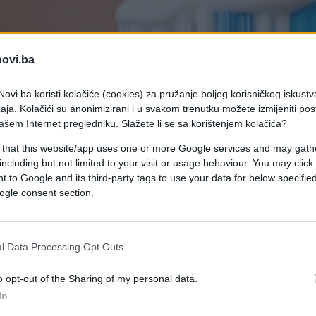
novi.ba
ovi.ba koristi kolačiće (cookies) za pružanje boljeg korisničkog iskustv
aja. Kolačići su anonimizirani i u svakom trenutku možete izmijeniti po
ašem Internet pregledniku. Slažete li se sa korištenjem kolačića?
 that this website/app uses one or more Google services and may gath
including but not limited to your visit or usage behaviour. You may click 
 to Google and its third-party tags to use your data for below specifi
ogle consent section.
l Data Processing Opt Outs
ne operete zube pred spavanje. Možda vas mrzi,
og izlaska i sposobni ste samo za to da se izvrnet
o opt-out of the Sharing of my personal data.
 da li znate šta se zaista događa kada ne operete zu
In