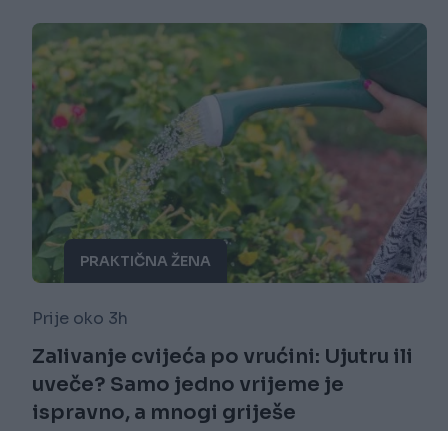
PRAKTIČNA ŽENA
Prije oko 3h
Zalivanje cvijeća po vrućini: Ujutru ili
uveče? Samo jedno vrijeme je
ispravno, a mnogi griješe