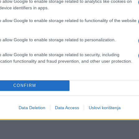
aju idealni vremenski razmak da fluorid iz vaše
o allow Google to enable storage related to analytics like cookies on
evice identifiers in apps.
 napravi barijeru za kiselinu koja će vam štititi
n.
o allow Google to enable storage related to functionality of the website
o allow Google to enable storage related to personalization.
akon večere, jer ćete time uništiti gleđ. Čekajte
to traje makar dva minuta) i to je to.
o allow Google to enable storage related to security, including
cation functionality and fraud prevention, and other user protection.
da perete zube sve dok ćete noć provesti bez
mo, šest ili sedam, nakon toga operete zube i ne
u krevet.
CONFIRM
Data Deletion
Data Access
Uslovi korištenja