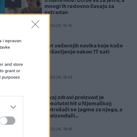
3 namirnice: Otrov su za jetru, a
mnogi ih redovno čuvaju za
sutradan
05.04.26. 16:15
a i ispravan
Pet večernjih navika koje koče
stavke
3
mršavljenje nakon 17 sati
er and store
to grant or
ed purposes
04.03.26. 18:43
Ovaj zdravi proizvod je
4
apsolutni hit u Njemačkoj;
potrošači se jagme za njega, a
proizvođači...
e
be
22.02.26. 18:46