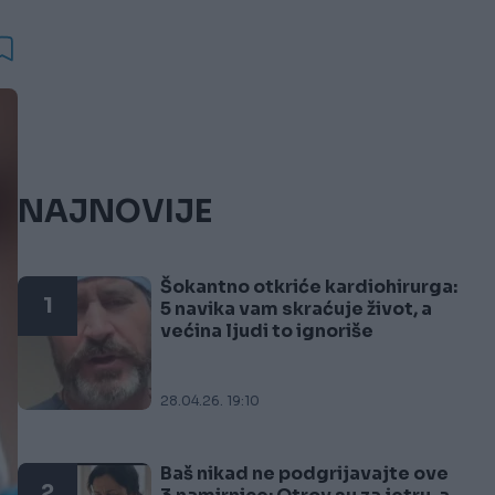
NAJNOVIJE
Šokantno otkriće kardiohirurga:
1
5 navika vam skraćuje život, a
većina ljudi to ignoriše
28.04.26. 19:10
Baš nikad ne podgrijavajte ove
2