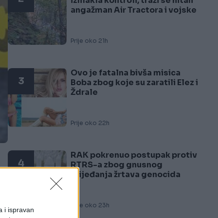
izmakla kontroli, traži se hitan
angažman Air Tractora i vojske
Prije oko 21h
Ovo je fatalna bivša misica
3
Boba zbog koje su zaratili Elez i
Ždrale
Prije oko 22h
RAK pokrenuo postupak protiv
4
RTRS-a zbog gnusnog
vrijeđanja žrtava genocida
e
Prije oko 23h
a i ispravan