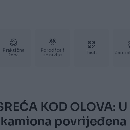
Praktična
Porodica i
Tech
Zaniml
žena
zdravlje
REĆA KOD OLOVA: U
 kamiona povrijeđena