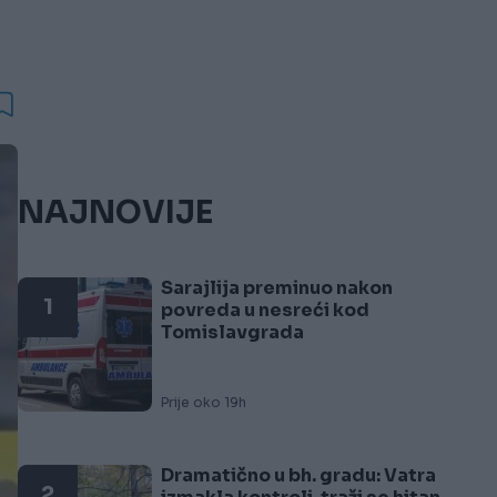
NAJNOVIJE
Sarajlija preminuo nakon
1
povreda u nesreći kod
Tomislavgrada
Prije oko 19h
Dramatično u bh. gradu: Vatra
2