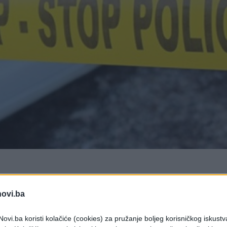
novi.ba
Olovo došlo je do saobraćajne nezgode u kojoj j
ovi.ba koristi kolačiće (cookies) za pružanje boljeg korisničkog iskustv