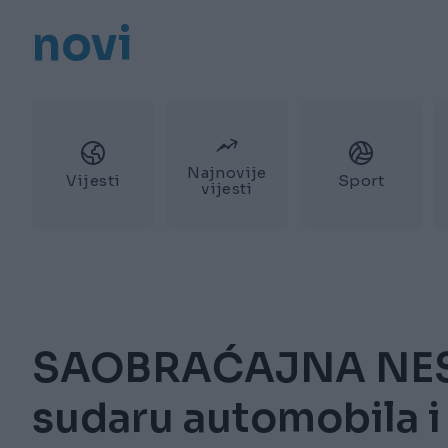
novi
Najnovije
Vijesti
Sport
vijesti
SAOBRAĆAJNA NES
sudaru automobila i