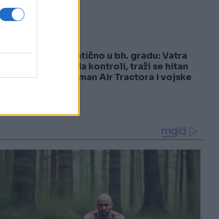
3
4
Dramatično u bh. gradu: Vatra
izmakla kontroli, traži se hitan
angažman Air Tractora i vojske