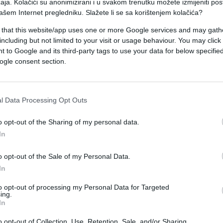
aja. Kolačići su anonimizirani i u svakom trenutku možete izmijeniti po
ašem Internet pregledniku. Slažete li se sa korištenjem kolačića?
 iz putničkog motornog vozila je prevezena u Dom
ki centar Univerziteta u Sarajevu".
 that this website/app uses one or more Google services and may gath
including but not limited to your visit or usage behaviour. You may click 
 to Google and its third-party tags to use your data for below specifi
vljen saobraćaj na magistralnom putu M-18.
ogle consent section.
sreće, a o ovom slučaju je upoznat i glavni tužila
l Data Processing Opt Outs
o opt-out of the Sharing of my personal data.
In
o opt-out of the Sale of my Personal Data.
In
to opt-out of processing my Personal Data for Targeted
ing.
In
o opt-out of Collection, Use, Retention, Sale, and/or Sharing