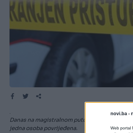
.
novi.ba -
Danas na magistralnom putu M-18 Semizovac - 
jedna osoba povrijeđena.
Web portal N