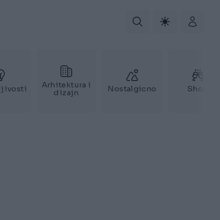
Arhitektura i
jivosti
Nostalgicno
Show
dizajn