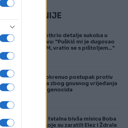
NAJČITANIJE
1
Hasić otkrio detalje sukoba u
Sarajevu: "Puškić mi je dugovao
400 KM, vratio se s pištoljem..."
2
RAK pokrenuo postupak protiv
RTRS-a zbog gnusnog vrijeđanja
žrtava genocida
Ovo je fatalna bivša misica Boba
zbog koje su zaratili Elez i Ždrale