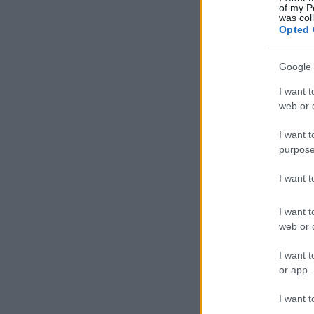
of my P
was col
Opted 
Google 
I want t
web or d
I want t
purpose
I want 
I want t
web or d
I want t
or app.
I want t