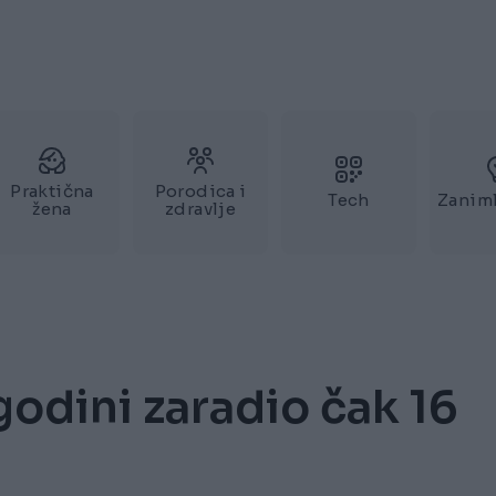
Praktična
Porodica i
Tech
Zaniml
žena
zdravlje
odini zaradio čak 16