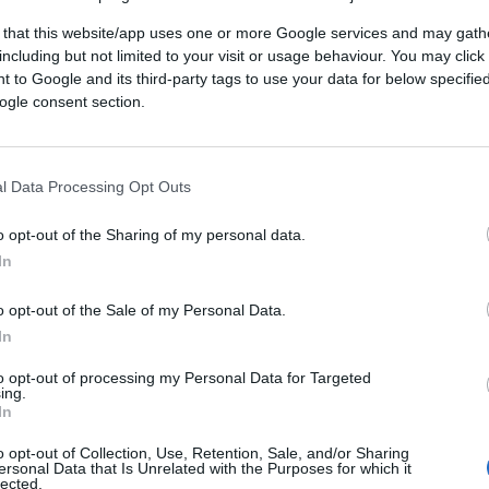
 najveće svjetske društvene mreže.
 that this website/app uses one or more Google services and may gath
including but not limited to your visit or usage behaviour. You may click 
0 posto, na 12,78 milijardi dolara, pri čemu
 to Google and its third-party tags to use your data for below specifi
a čine 89 posto ukupnih prihoda od oglašavanja,
ogle consent section.
enosi Hina.
ona firmi širom svijeta održava službenu Faceboo
l Data Processing Opt Outs
a Facebooku.
o opt-out of the Sharing of my personal data.
acebookovi prihodi od oglašavanja dosegnuti 53,8
In
i najveći prodavač oglasa u svijetu nakon Googlea
o opt-out of the Sale of my Personal Data.
In
li su 47 posto, na 40,65 milijardi dolara, pri čem
gotovo 16 milijardi.
to opt-out of processing my Personal Data for Targeted
ing.
In
i teška"
, poručio je u izvješću Mark Zuckerberg,
o opt-out of Collection, Use, Retention, Sale, and/or Sharing
04. godine.
ersonal Data that Is Unrelated with the Purposes for which it
lected.