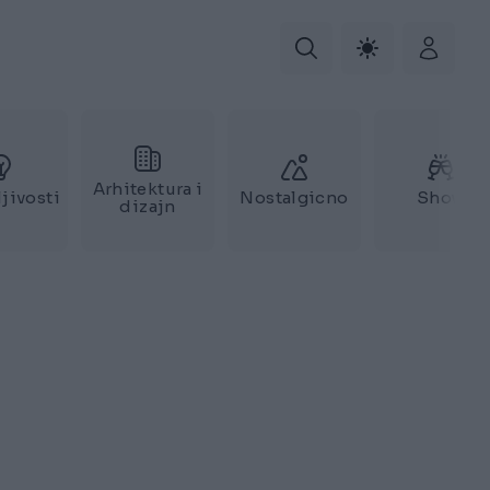
Arhitektura i
jivosti
Nostalgicno
Show
dizajn