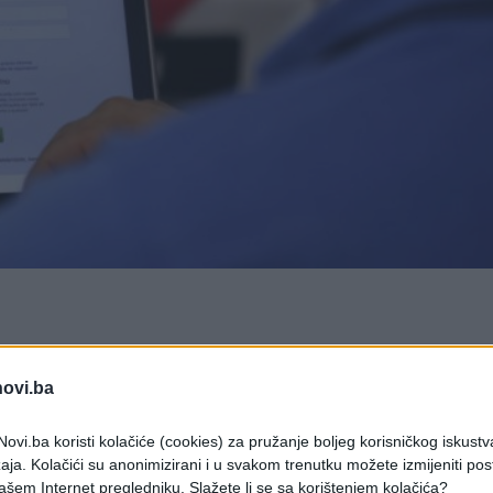
ovu srijedu, Facebook je u četvrtom lanjskom tromjesečj
osto više nego u istom razdoblju godinu dana prije, a
novi.ba
e mreže.
ovan ovu srijedu, Facebook je u četvrtom lanjskom
ovi.ba koristi kolačiće (cookies) za pružanje boljeg korisničkog iskustv
aja. Kolačići su anonimizirani i u svakom trenutku možete izmijeniti po
jardi dolara, 47 posto više nego u istom razdoblj
ašem Internet pregledniku. Slažete li se sa korištenjem kolačića?