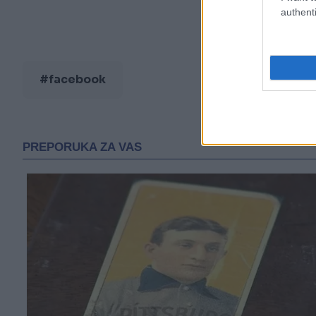
authenti
#facebook