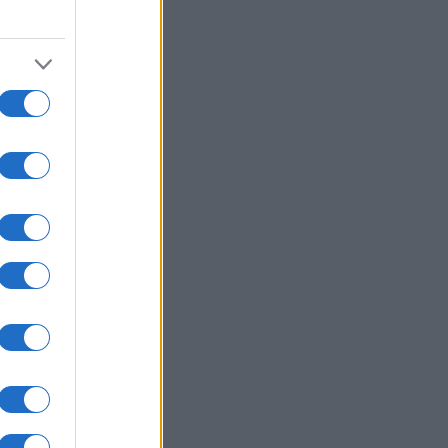
na
eg