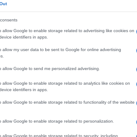
Out
g lažnih oglasa na Facebooku plaćenih iz Rusije
izbore u SAD-u prije više od godinu dana nije
consents
ne mreže.
o allow Google to enable storage related to advertising like cookies on
i nove djelatnike koji će se boriti protiv lažnih
evice identifiers in apps.
povećala sigurnost te društvene mreže.
o allow my user data to be sent to Google for online advertising
s.
om kvartalu troškovi tvrtke porasli za 34 posto 
to allow Google to send me personalized advertising.
e u News Feedu dovele do smanjenja vremena koj
o allow Google to enable storage related to analytics like cookies on
evice identifiers in apps.
prilike 50 milijuna sati dnevno u odnosu na
pravu među analitičarima.
o allow Google to enable storage related to functionality of the website
vrlo ozbiljnu debatu o korisnosti stranica
o allow Google to enable storage related to personalization.
potrošeno na mreži ima "više smisla".
o allow Google to enable storage related to security, including