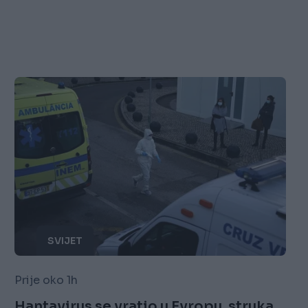
SVIJET
Prije oko 1h
Hantavirus se vratio u Evropu, struka