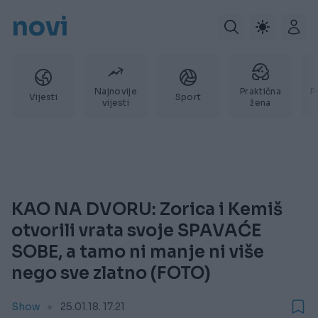
novi
Najnovije
Praktična
P
Vijesti
Sport
vijesti
žena
KAO NA DVORU: Zorica i Kemiš
otvorili vrata svoje SPAVAĆE
SOBE, a tamo ni manje ni više
nego sve zlatno (FOTO)
Show
25.01.18. 17:21