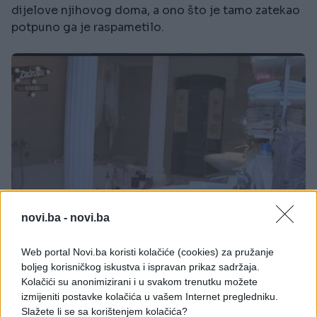
dijelove njihovog doma, a ono što je tamo zatekao
potpuno ga je raspametilo.
novi.ba -
novi.ba
Spavaća soba je kao u bajci, sve je u bijelo-roze-
Web portal Novi.ba koristi kolačiće (cookies) za pružanje
zlatnoj kombinaciji, a kupatilo sa džakuzijem na
boljeg korisničkog iskustva i ispravan prikaz sadržaja.
sredini, dvije wc šolje, kao i dva lavaboa, peškiri sa
Kolačići su anonimizirani i u svakom trenutku možete
izmijeniti postavke kolačića u vašem Internet pregledniku.
njihovim inicijalima, i još mnogo zanimljivosti
Slažete li se sa korištenjem kolačića?
ostaviće vas bez riječi, bukvalno.