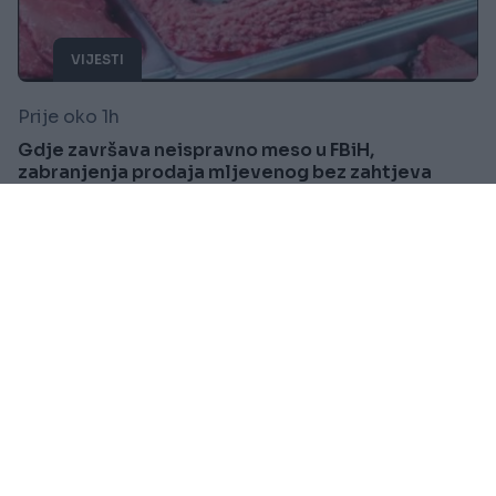
VIJESTI
Prije oko 1h
Gdje završava neispravno meso u FBiH,
zabranjenja prodaja mljevenog bez zahtjeva
kupca
Saznaj više