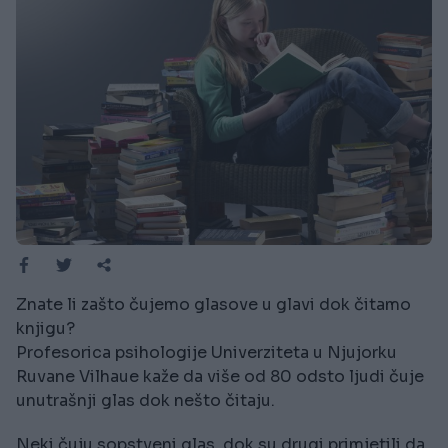
Znate li zašto čujemo glasove u glavi dok čitamo
knjigu?
Profesorica psihologije Univerziteta u Njujorku
Ruvane Vilhaue kaže da više od 80 odsto ljudi čuje
unutrašnji glas dok nešto čitaju.
Neki čuju sopstveni glas, dok su drugi primjetili da