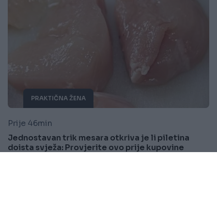
PRAKTIČNA ŽENA
Prije 46min
Jednostavan trik mesara otkriva je li piletina
doista svježa: Provjerite ovo prije kupovine
Saznaj više