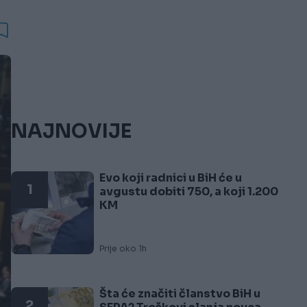
NAJNOVIJE
Evo koji radnici u BiH će u
1
avgustu dobiti 750, a koji 1.200
KM
Prije oko 1h
Šta će značiti članstvo BiH u
2