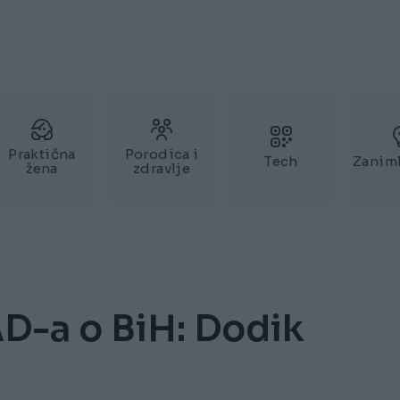
Praktična
Porodica i
Tech
Zaniml
žena
zdravlje
AD-a o BiH: Dodik