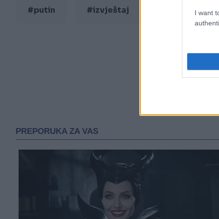
#putin
#izvještaj
#Senat
I want t
authenti