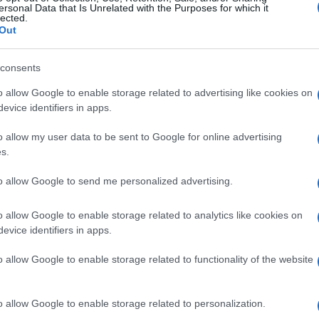
ersonal Data that Is Unrelated with the Purposes for which it
lected.
 Putin sastao se s njim u više navrata, ne
Out
u - diplomatski protokol koji jasno pokazuje da
consents
er javno izrazila svoju podršku referendumu u R
đeno pravo nesrba
", navodi se.
o allow Google to enable storage related to advertising like cookies on
evice identifiers in apps.
predak prema NATO-u, Rusija bi mogla utjecati n
o allow my user data to be sent to Google for online advertising
stor već je spreman za tu mogućnost jer se medi
s.
z Sputnika u Beogradu. Ruski utjecaj u Banjaluci,
to allow Google to send me personalized advertising.
išnji kiosci su ispunjeni majicama, šaljicama za
Federaciju i Vladimira Putina",
navodi se u
o allow Google to enable storage related to analytics like cookies on
evice identifiers in apps.
o allow Google to enable storage related to functionality of the website
o allow Google to enable storage related to personalization.