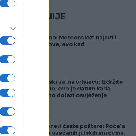
NAJČITANIJE
S
1
Konačno: Meteorolozi najavili
pljuskove, evo kad
a
ji
2
Toplinski val na vrhuncu: Izdržite
još malo, ovo je datum kada
konačno dolazi osvježenje
Penzioneri časte poštare: Počela
isplata uvećanih julskih mirovina,