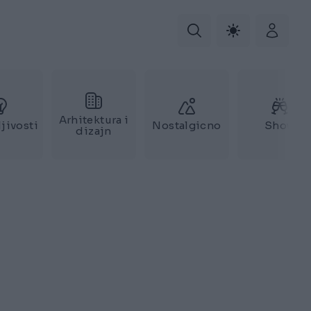
Arhitektura i
jivosti
Nostalgicno
Show
dizajn