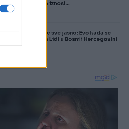
3
najniža iznosi...
4
Sada je sve jasno: Evo kada se
otvara Lidl u Bosni i Hercegovini