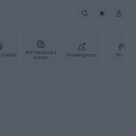
Arhitektura i
jivosti
Nostalgicno
Show
dizajn