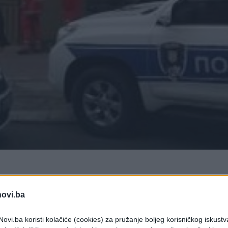
novi.ba
rikadirao u stanu u stambenoj zgradi u ulici Slav
ta drame u ovom rakovičkom naselju.
ovi.ba koristi kolačiće (cookies) za pružanje boljeg korisničkog iskustv