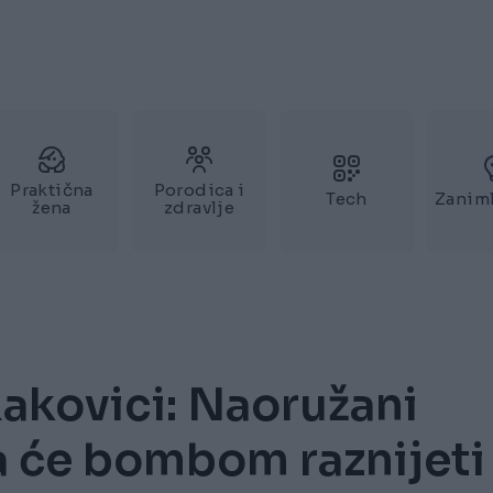
Praktična
Porodica i
Tech
Zaniml
žena
zdravlje
akovici: Naoružani
a će bombom raznijeti