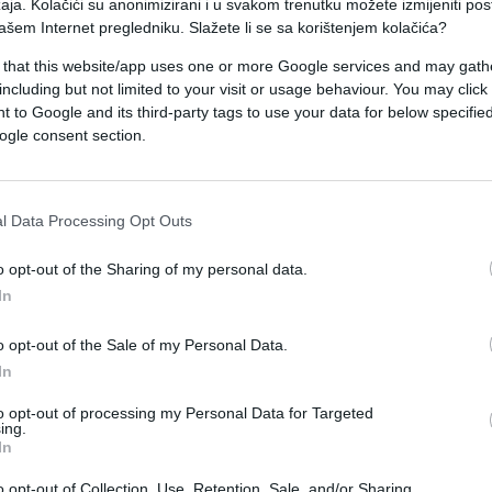
aja. Kolačići su anonimizirani i u svakom trenutku možete izmijeniti po
ašem Internet pregledniku. Slažete li se sa korištenjem kolačića?
a.
 that this website/app uses one or more Google services and may gath
am interventnih džipova, veliki broj policijskih
including but not limited to your visit or usage behaviour. You may click 
 to Google and its third-party tags to use your data for below specifi
ogle consent section.
a i SAJ-a (Specijalna antiteroristička jedinica).
okuša razgovarati sa zabarikadiranim muškarcem
l Data Processing Opt Outs
 da bude upućen na izdržavanje zatvorske kazne,
o opt-out of the Sharing of my personal data.
In
gradi u ulici Slavka Rodića u Rakovici, a kako
o opt-out of the Sale of my Personal Data.
In
i muškarac se nalazi u zgradi, ima pištolj, a sumn
to opt-out of processing my Personal Data for Targeted
e da ima talaca.
ing.
In
i pregovarački tim.
o opt-out of Collection, Use, Retention, Sale, and/or Sharing