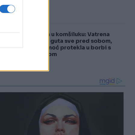
3
šoku!
4
Drama u komšiluku: Vatrena
stihija guta sve pred sobom,
cijela noć protekla u borbi s
požarom