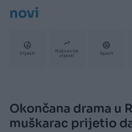
novi
Najnovije
Vijesti
Sport
vijesti
Okončana drama u R
muškarac prijetio d