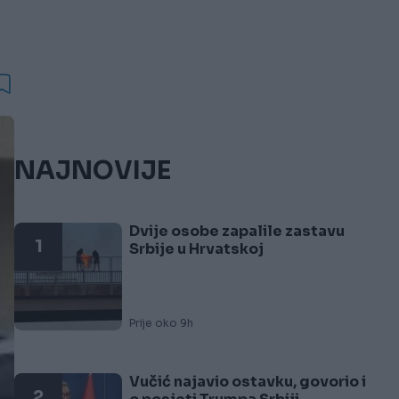
NAJNOVIJE
Dvije osobe zapalile zastavu
1
Srbije u Hrvatskoj
Prije oko 9h
Vučić najavio ostavku, govorio i
2