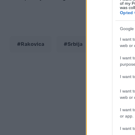
of my P
was col
Opted 
Google 
I want t
#Rakovica
#Srbija
#drama
web or d
I want t
purpose
I want 
I want t
web or d
I want t
or app.
I want t