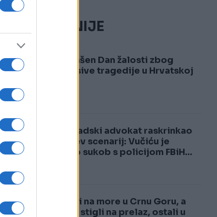
NAJČITANIJE
1
Proglašen Dan žalosti zbog
neopisive tragedije u Hrvatskoj
2
Beogradski advokat raskrinkao
Vučićev scenarij: Vučiću je
trebao sukob s policijom FBiH...
Krenuli na more u Crnu Goru, a
kad su stigli na prelaz, ostali u