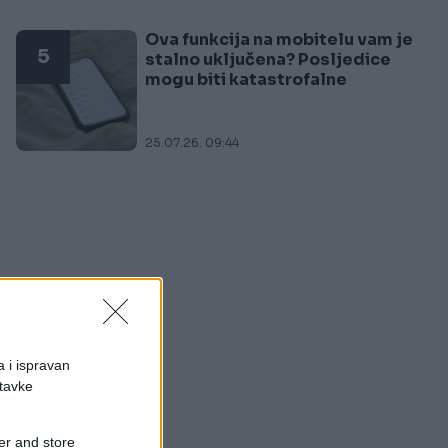
Ova funkcija na mobitelu vam je
5
stalno uključena? Posljedice
mogu biti katastrofalne
25.07.26. 09:44
a i ispravan
stavke
,
i
er and store