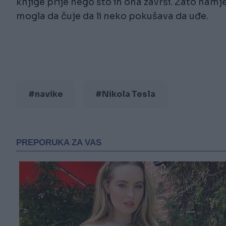
knjige prije nego što ih ona završi. Zato nam
mogla da čuje da li neko pokušava da uđe.
#navike
#Nikola Tesla