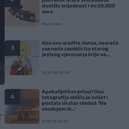
podrume: Stare VHS kasete
dostižu vrijednost i do 29.000
eura
Prije 3 dana
Ako ovo uradite danas, nesreća
3
vas neće zaobići: Iza starog
jezivog vjerovanja krije se...
30.07.26. 07:55
Apokaliptičan prizor! Ova
4
fotografija obišla je svijet i
postala viralan simbol: ‘Ne
osuđujem ih...‘
,
27.07.26. 21:30