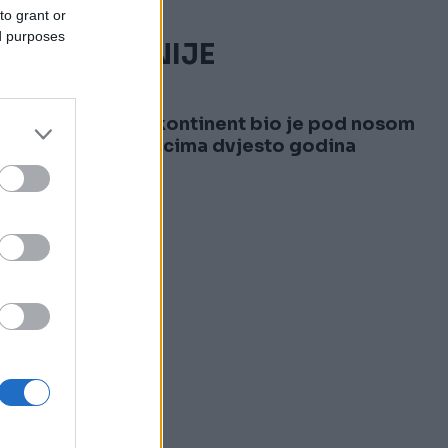
to grant or
ed purposes
NAJČITANIJE
1
Osmi kontinent bio je pod nosom
naučnicima dvjesto godina