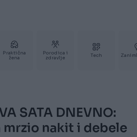
Praktična
Porodica i
Tech
Zaniml
žena
zdravlje
VA SATA DNEVNO:
 mrzio nakit i debele