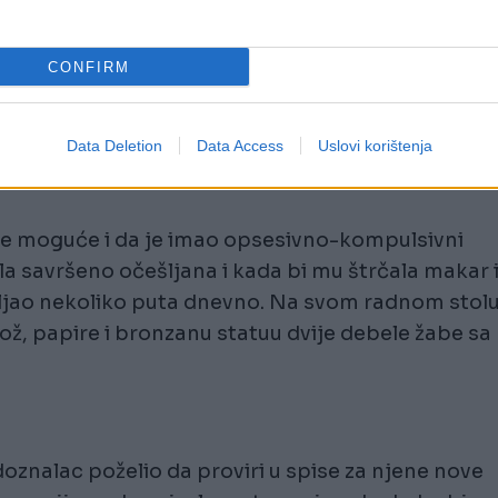
CONFIRM
kritikovao je sve druge koji to nisu radili. Jednom 
arao dok je Nietzsche pisao.
Data Deletion
Data Access
Uslovi korištenja
i je moguće i da je imao opsesivno-kompulsivni
a savršeno očešljana i kada bi mu štrčala makar 
ešljao nekoliko puta dnevno. Na svom radnom stol
nož, papire i bronzanu statuu dvije debele žabe sa
doznalac poželio da proviri u spise za njene nove