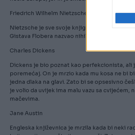
Friedrich Wilhelm Nietzsche
Nietzsche je sve svoje knjige pisao stojećki i 
Gistava Flobera nazvao nihilistom jer se odm
Charles Dickens
Dickens je bio poznat kao perfekcionista, al
poremećaj. On je mrzio kada mu kosa ne bi bil
jedna dlaka na glavi. Zato bi se opsesivno č
je volio da uvijek ima malu vazu sa cvijećem, 
mačevima.
Jane Austin
Engleska književnica je mrzila kada bi neki ra