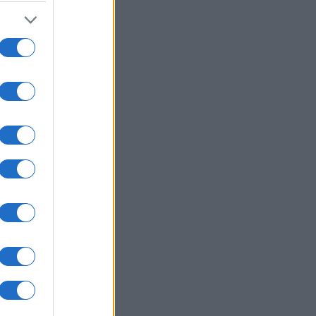
na
i.