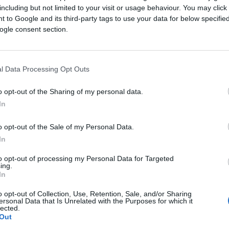
including but not limited to your visit or usage behaviour. You may click 
 to Google and its third-party tags to use your data for below specifi
ogle consent section.
o šoljica kafe. A čuveni francuski književnik je
rekao da je radio 48 sati uz samo tri sati sna, pa
l Data Processing Opt Outs
udan.
o opt-out of the Sharing of my personal data.
In
o opt-out of the Sale of my Personal Data.
u “Žar-ptica”, imao je običaj da svakog jutra 15
In
trio misli”.
to opt-out of processing my Personal Data for Targeted
ing.
In
ansni umjetnik, izumitelj i naučnik je, da bi
o opt-out of Collection, Use, Retention, Sale, and/or Sharing
ersonal Data that Is Unrelated with the Purposes for which it
drekne uobičajenih nekoliko sati spavanja. Umjesto
lected.
Out
o dremnuo, pa opet čitavog dana bio aktivan.