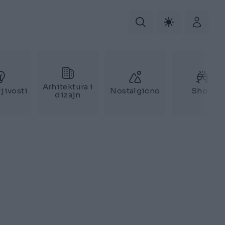
Arhitektura i
jivosti
Nostalgicno
Show
dizajn