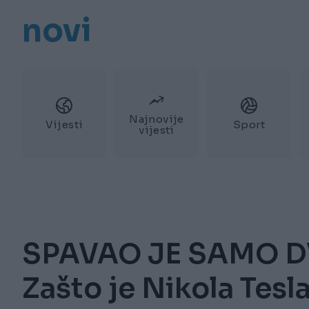
novi
Najnovije
Vijesti
Sport
vijesti
SPAVAO JE SAMO D
Zašto je Nikola Tesla