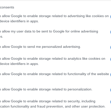
consents
o allow Google to enable storage related to advertising like cookies on
u ličnost. I on nije mnogo spavao, svega dva sata
evice identifiers in apps.
radio. Prije nego što bi legao u krevet, on bi 100
o allow my user data to be sent to Google for online advertising
 da će to da mu poboljša rad moždanih ćelija.
s.
atije prema nakitu i gojaznim ženama.
to allow Google to send me personalized advertising.
o allow Google to enable storage related to analytics like cookies on
evice identifiers in apps.
 stolom ili u radnoj sobi koja odiše njihovim
vskih romana nije imala ni radnu sobu, niti sto. O
o allow Google to enable storage related to functionality of the website
e god bi poželjela – pa bilo to u hotelu ili u kuhinj
o allow Google to enable storage related to personalization.
o allow Google to enable storage related to security, including
lio berberine, pa je puštao kosu da mu raste. Nije
cation functionality and fraud prevention, and other user protection.
m, prenosi “MNEmagazin“…