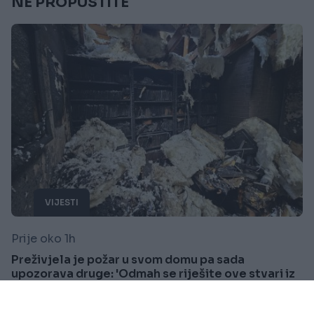
NE PROPUSTITE
VIJESTI
Prije oko 1h
Preživjela je požar u svom domu pa sada
upozorava druge: 'Odmah se riješite ove stvari iz
svoje kuće