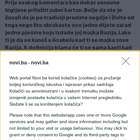
Prije svakog komentara kao dokaz osnovne
higijene priložiti zubni karton. Bolje da ste je
čuvali da je po tradiciji prodate negdje i živite od
toga nego što obrukaste ovo jadno dijete zarad
jedne pjesme koju izdade joj majka Razija. Lako
ti je da se kuneš u Anabelu kad ti se majka zove
Razija. A definicija blama će ti se sama kasti kad
izađeš iz vile i vratiš se u mahalu
", poručila je
Đurićeva.
novi.ba -
novi.ba
Web portal Novi.ba koristi kolačiće (cookies) za pružanje
boljeg korisničkog iskustva i ispravan prikaz sadržaja.
Kolačići su anonimizirani i u svakom trenutku možete
izmijeniti postavke kolačića u vašem Internet pregledniku.
Slažete li se sa korištenjem kolačića?
Please note that this website/app uses one or more Google
services and may gather and store information including but
not limited to your visit or usage behaviour. You may click to
grant or deny consent to Google and its third-party tags to