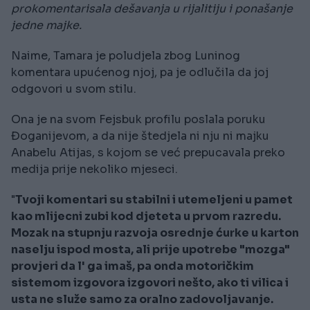
prokomentarisala dešavanja u rijalitiju i ponašanje
jedne majke.
Naime, Tamara je poludjela zbog Luninog
komentara upućenog njoj, pa je odlučila da joj
odgovori u svom stilu.
Ona je na svom Fejsbuk profilu poslala poruku
Đoganijevom, a da nije štedjela ni nju ni majku
Anabelu Atijas, s kojom se već prepucavala preko
medija prije nekoliko mjeseci.
"
Tvoji komentari su stabilni i utemeljeni u pamet
kao mlijecni zubi kod djeteta u prvom razredu.
Mozak na stupnju razvoja osrednje ćurke u karton
naselju ispod mosta, ali prije upotrebe "mozga"
provjeri da l' ga imaš, pa onda motoričkim
sistemom izgovora izgovori nešto, ako ti vilica i
usta ne služe samo za oralno zadovoljavanje.