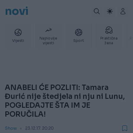
novi
Najnovije
Praktična
P
Vijesti
Sport
vijesti
žena
ANABELI ĆE POZLITI: Tamara
Đurić nije štedjela ni nju ni Lunu,
POGLEDAJTE ŠTA IM JE
PORUČILA!
Show
23.12.17. 20:20