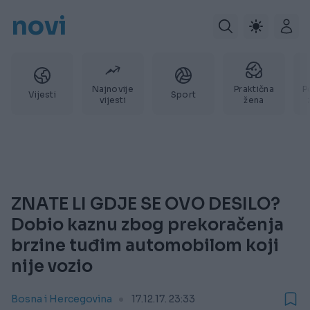
novi
Najnovije
Praktična
P
Vijesti
Sport
vijesti
žena
ZNATE LI GDJE SE OVO DESILO?
Dobio kaznu zbog prekoračenja
brzine tuđim automobilom koji
nije vozio
Bosna i Hercegovina
17.12.17. 23:33