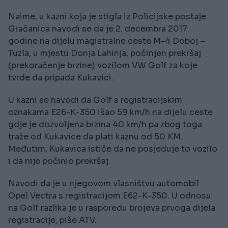
Naime, u kazni koja je stigla iz Policijske postaje
Gračanica navodi se da je 2. decembra 2017.
godine na dijelu magistralne ceste M-4 Doboj –
Tuzla, u mjestu Donja Lahinja, počinjen prekršaj
(prekoračenje brzine) vozilom VW Golf za koje
tvrde da pripada Kukavici.
U kazni se navodi da Golf s registracijskim
oznakama E26-K-350 išao 59 km/h na dijelu ceste
gdje je dozvoljena brzina 40 km/h pa zbog toga
traže od Kukavice da plati kaznu od 50 KM.
Međutim, Kukavica ističe da ne posjeduje to vozilo
i da nije počinio prekršaj.
Navodi da je u njegovom vlasništvu automobil
Opel Vectra s registracijom E62-K-350. U odnosu
na Golf razlika je u rasporedu brojeva prvoga dijela
registracije, piše ATV.