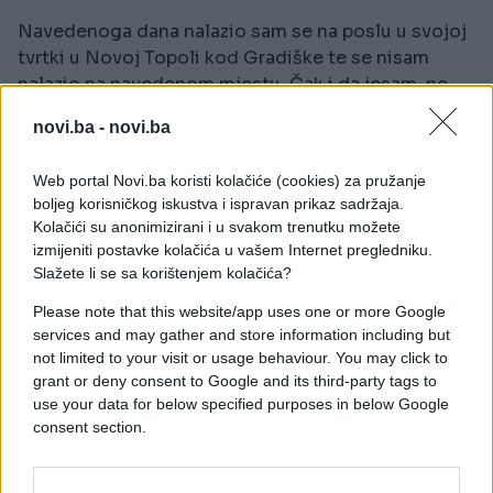
Navedenoga dana nalazio sam se na poslu u svojoj
tvrtki u Novoj Topoli kod Gradiške te se nisam
nalazio na navedenom mjestu. Čak i da jesam, ne
posjedujem vozilo Golf navedenih registracijskih
novi.ba -
novi.ba
oznaka, već vozilo Vectra drugih registracijskih
oznaka. Zanima me što mi je dalje činiti i tko će
Web portal Novi.ba koristi kolačiće (cookies) za pružanje
snositi odgovornost za stres koji je nanesen meni i
boljeg korisničkog iskustva i ispravan prikaz sadržaja.
obitelji, kao i tko će snositi eventualne troškove i
Kolačići su anonimizirani i u svakom trenutku možete
posljedice ovoga slučaja, pita Bojan Kukavica.
izmijeniti postavke kolačića u vašem Internet pregledniku.
Slažete li se sa korištenjem kolačića?
Kao dokaz svojih tvrdnji pored kazne poslao je i
Please note that this website/app uses one or more Google
fotografiju svoga automobila na kojem se jasno
services and may gather and store information including but
vidi registracija.
not limited to your visit or usage behaviour. You may click to
grant or deny consent to Google and its third-party tags to
use your data for below specified purposes in below Google
consent section.