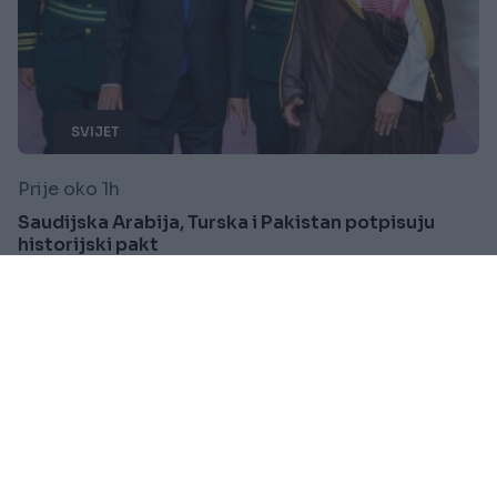
SVIJET
Prije oko 1h
Saudijska Arabija, Turska i Pakistan potpisuju
historijski pakt
Saznaj više