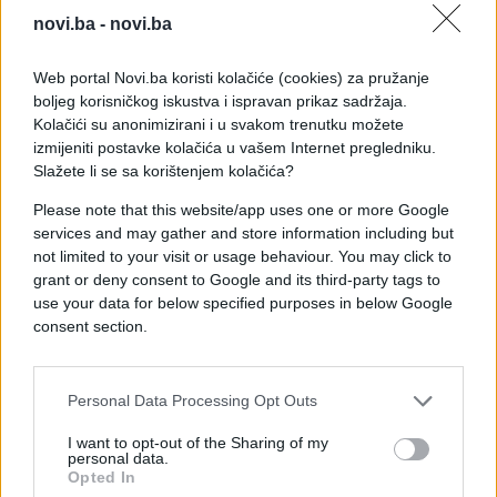
mrlja, pa vlažnim ubrusom nakvasite fleku.
novi.ba -
novi.ba
- Naprskajte sredstvo na fleku i nježno prstom
Web portal Novi.ba koristi kolačiće (cookies) za pružanje
utrljajte. Ostavite da odstoji 5-10 minuta
boljeg korisničkog iskustva i ispravan prikaz sadržaja.
Kolačići su anonimizirani i u svakom trenutku možete
- Vlažnim ubrsom očistite ostatak fleke.
izmijeniti postavke kolačića u vašem Internet pregledniku.
Slažete li se sa korištenjem kolačića?
- Ostavite da se prosuši 15-20 minuta.
Please note that this website/app uses one or more Google
services and may gather and store information including but
not limited to your visit or usage behaviour. You may click to
grant or deny consent to Google and its third-party tags to
use your data for below specified purposes in below Google
consent section.
#čišćenje
#sredstvo
Personal Data Processing Opt Outs
I want to opt-out of the Sharing of my
personal data.
Opted In