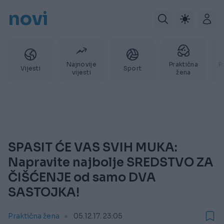
novi
Najnovije
Praktična
P
Vijesti
Sport
vijesti
žena
SPASIT ĆE VAS SVIH MUKA:
Napravite najbolje SREDSTVO ZA
ČIŠĆENJE od samo DVA
SASTOJKA!
Praktična žena
05.12.17. 23:05