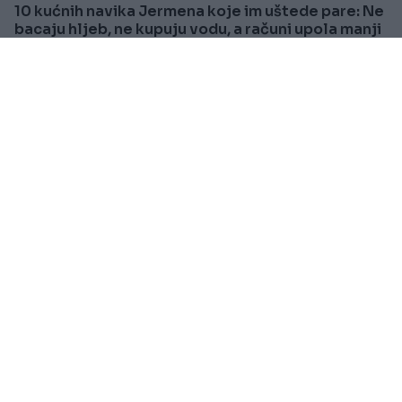
10 kućnih navika Jermena koje im uštede pare: Ne
bacaju hljeb, ne kupuju vodu, a računi upola manji
Saznaj više
KIOSK
Prije oko 1h