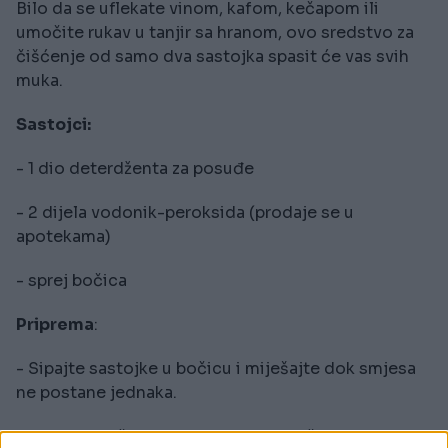
Bilo da se uflekate vinom, kafom, kečapom ili
umočite rukav u tanjir sa hranom, ovo sredstvo za
čišćenje od samo dva sastojka spasit će vas svih
muka.
Sastojci:
- 1 dio deterdženta za posuđe
- 2 dijela vodonik-peroksida (prodaje se u
apotekama)
- sprej bočica
Priprema
:
- Sipajte sastojke u bočicu i miješajte dok smjesa
ne postane jednaka.
- Otresite tečnost ili hranu sa područja na kojem je