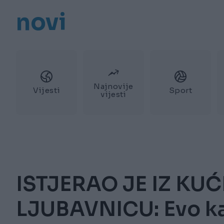
novi
Najnovije
Vijesti
Sport
vijesti
ISTJERAO JE IZ KUĆ
LJUBAVNICU: Evo ka