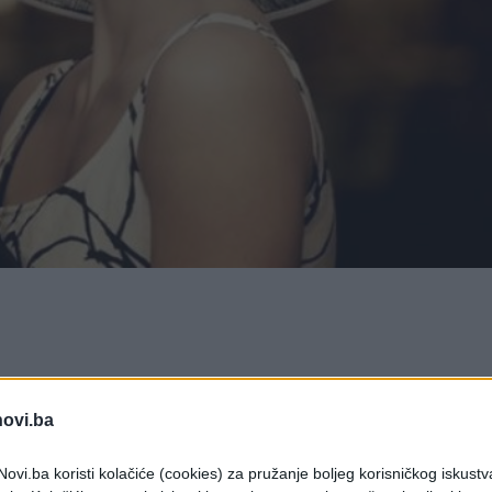
ruzi, samo jedan dan da se iseli. Spakovavši svoje
nu večeru: poslednji put je sjela za ogroman, prelije
novi.ba
štajuću muziku i servirala sebi večeru. Na stolu su bi
ovi.ba koristi kolačiće (cookies) za pružanje boljeg korisničkog iskustv