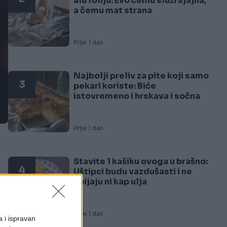
alu foliju: Evo čemu služi sjajna,
a čemu mat strana
Prije 1 dan
Najbolji preliv za pite koji samo
3
pekari koriste: Biće
istovremeno i hrskava i sočna
Prije 1 dan
Stavite 1 kašiku ovoga u brašno:
4
Uštipci budu vazdušasti i ne
upijaju ni kap ulja
p
li
Prije 1 dan
a i ispravan