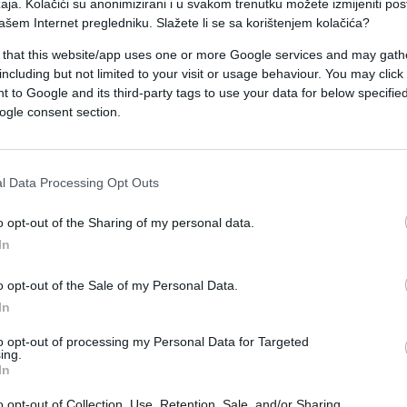
aja. Kolačići su anonimizirani i u svakom trenutku možete izmijeniti po
ašem Internet pregledniku. Slažete li se sa korištenjem kolačića?
nih repića škampa, poumakala ih u kavijar i stavil
 that this website/app uses one or more Google services and may gath
, već bivše kuće.
including but not limited to your visit or usage behaviour. You may click 
 to Google and its third-party tags to use your data for below specifi
erovatno sretan prvih nekoliko dana.
ogle consent section.
tni mirisi. Uradili su sve šta se moglo uraditi u kući
aciju, čak su promjenili podove i prekrečili zidove…
l Data Processing Opt Outs
bodili ovog zla.
o opt-out of the Sharing of my personal data.
, i svakim danom postajao sve gori. Prijatelji su
In
 razloge.
o opt-out of the Sale of my Personal Data.
In
uću i kupe drugu. Prošao je mjesec, ali nisu uspjel
uže u banci da bi kupili novu kuću, jer nisu prodal
to opt-out of processing my Personal Data for Targeted
ing.
In
isto da vidi kako je.
o opt-out of Collection, Use, Retention, Sale, and/or Sharing