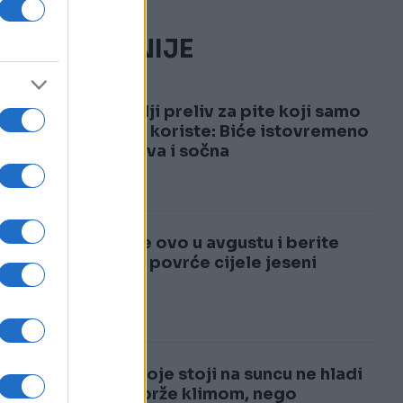
NAJČITANIJE
1
Najbolji preliv za pite koji samo
pekari koriste: Biće istovremeno
i hrskava i sočna
2
Posijte ovo u avgustu i berite
svježe povrće cijele jeseni
Auto koje stoji na suncu ne hladi
se najbrže klimom, nego