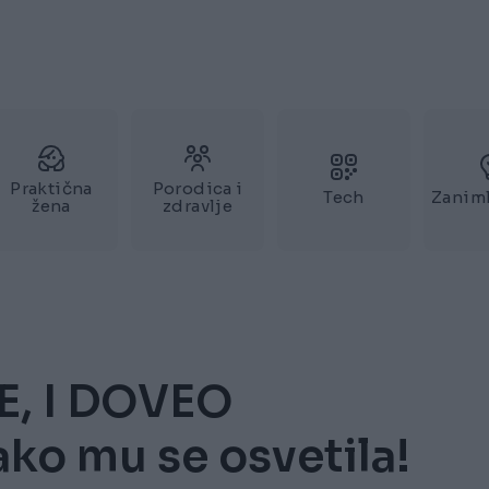
Praktična
Porodica i
Tech
Zaniml
žena
zdravlje
E, I DOVEO
ko mu se osvetila!