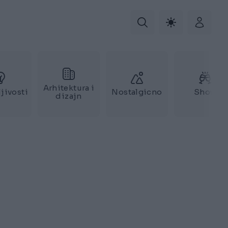
Arhitektura i
jivosti
Nostalgicno
Show
dizajn