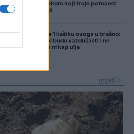
3
postupkom koji traje petnaest
sekundi
4
Stavite 1 kašiku ovoga u brašno:
Uštipci budu vazdušasti i ne
upijaju ni kap ulja