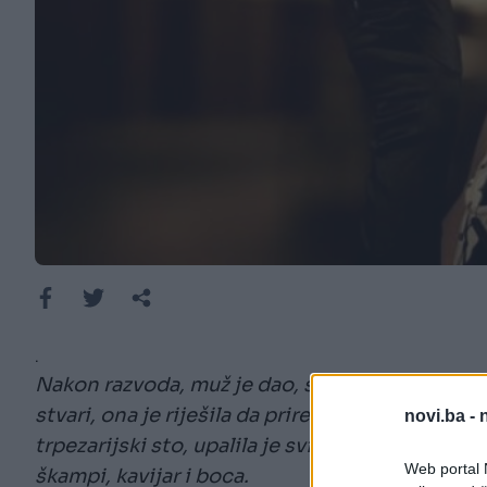
.
Nakon razvoda, muž je dao, sada već bivšoj sup
stvari, ona je riješila da priredi sebi oproštaj
novi.ba -
trpezarijski sto, upalila je svijeće, pustila opu
Web portal N
škampi, kavijar i boca.