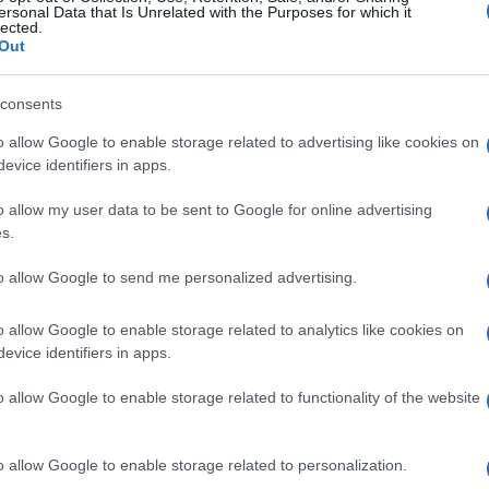
ersonal Data that Is Unrelated with the Purposes for which it
lected.
Out
, ne ulazeći naročito u detalje. Ona mu je rekla
kupi. Muškarac se brže bolje složio sa cijenom, koja
consents
o allow Google to enable storage related to advertising like cookies on
i smješio se, posmatrajući kako radnici tovare
evice identifiers in apps.
, uključujući i garnišne za zavjese…
o allow my user data to be sent to Google for online advertising
s.
to allow Google to send me personalized advertising.
o allow Google to enable storage related to analytics like cookies on
evice identifiers in apps.
o allow Google to enable storage related to functionality of the website
o allow Google to enable storage related to personalization.