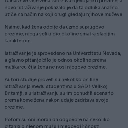
Danas sve više žena zadržava djevojačko prezime, a
novo istraživanje pokazalo je da ta odluka snažno
utiče na način na koji drugi gledaju njihove muževe.
Naime, kad žena odbije da uzme suprugovo
prezime, njega veliki dio okoline smatra slabijim
karakterom.
Istraživanje je sprovedeno na Univerzitetu Nevada,
a glavno pitanje bilo je odnos okoline prema
muškarcu čija žena ne nosi njegovo prezime.
Autori studije proveli su nekoliko on line
istraživanja među studentima u SAD i Velikoj
Britaniji, a u istraživanju su im ponudili scenario
prema kome žena nakon udaje zadržava svoje
prezime.
Potom su oni morali da odgovore na nekoliko
pitanja o njenom mužu i njegovoj ličnosti.