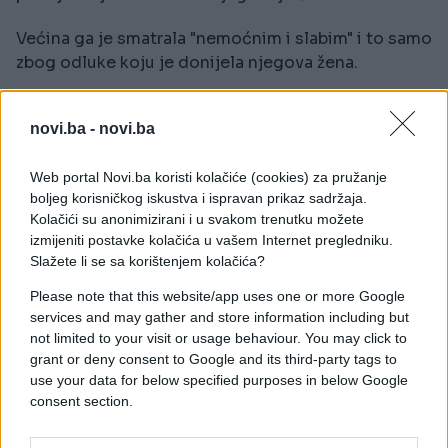
Većina ga je smatrala "nemoćnim i slabim" i to samo
zbog odluke koju je donijela njegova žena.
Prethodna istraživanja pokazuju da ljudi drugačije
novi.ba -
novi.ba
posmatraju žene koje zadrže svoje prezime nakon
udaje. Opisuju ih kao "ambiciozne, moćne i
nametljive".
Web portal Novi.ba koristi kolačiće (cookies) za pružanje
boljeg korisničkog iskustva i ispravan prikaz sadržaja.
Kolačići su anonimizirani i u svakom trenutku možete
Independent prenosi stavove sociologa da su ljudi
izmijeniti postavke kolačića u vašem Internet pregledniku.
sa takvim stavovima konzervativni i nisu u stanju da
Slažete li se sa korištenjem kolačića?
napuste tradicionalna shvatanja odnosa među
ljudima i polovima.
Please note that this website/app uses one or more Google
services and may gather and store information including but
not limited to your visit or usage behaviour. You may click to
grant or deny consent to Google and its third-party tags to
use your data for below specified purposes in below Google
consent section.
#brak
#muškarci
#anketa