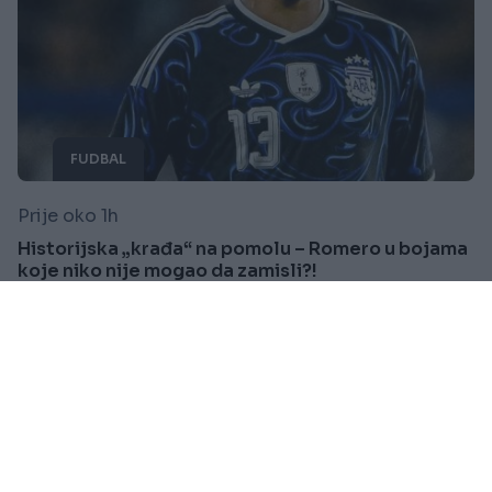
FUDBAL
Prije oko 1h
Historijska „krađa“ na pomolu – Romero u bojama
koje niko nije mogao da zamisli?!
Saznaj više