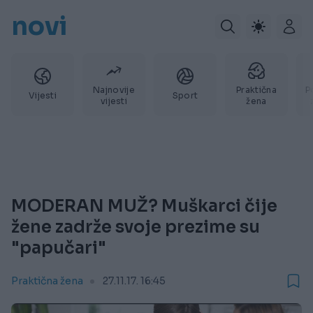
novi
Najnovije
Praktična
P
Vijesti
Sport
vijesti
žena
MODERAN MUŽ? Muškarci čije
žene zadrže svoje prezime su
"papučari"
Praktična žena
27.11.17. 16:45