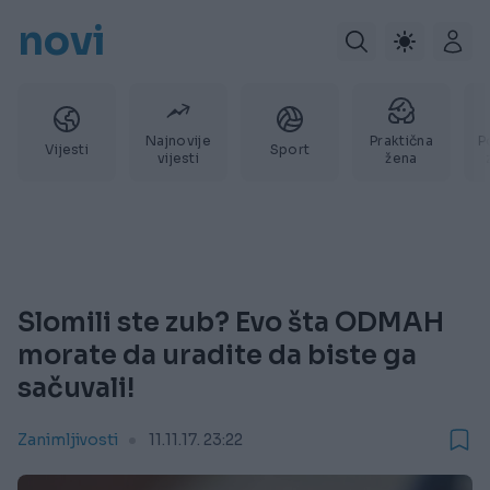
novi
Najnovije
Praktična
P
Vijesti
Sport
vijesti
žena
Slomili ste zub? Evo šta ODMAH
morate da uradite da biste ga
sačuvali!
Zanimljivosti
11.11.17. 23:22