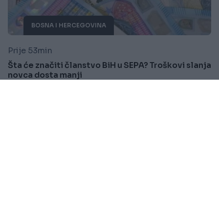
BOSNA I HERCEGOVINA
Prije 53min
Šta će značiti članstvo BiH u SEPA? Troškovi slanja
novca dosta manji
Saznaj više