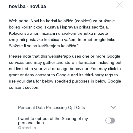
porijeklu.
novi.ba -
novi.ba
- Ona je bila toliko lijepa da su se svi okretali za
Web portal Novi.ba koristi kolačiće (cookies) za pružanje
njima kada su njih dvije prolazile ulicama
boljeg korisničkog iskustva i ispravan prikaz sadržaja.
Londona
- ističe izvor ovog nedjeljnika.
Kolačići su anonimizirani i u svakom trenutku možete
izmijeniti postavke kolačića u vašem Internet pregledniku.
Slažete li se sa korištenjem kolačića?
Please note that this website/app uses one or more Google
services and may gather and store information including but
not limited to your visit or usage behaviour. You may click to
grant or deny consent to Google and its third-party tags to
use your data for below specified purposes in below Google
#djevojka
#Srbija
consent section.
#doktorica
#ana brnabić
Personal Data Processing Opt Outs
I want to opt-out of the Sharing of my
personal data.
Opted In