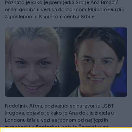
Poznato je kako je premijerka Srbije Ana Brnabić
osam godina u vezi sa doktoricom Milicom Đurđić
zaposlenom u Kliničkom centru Srbije.
Nedeljnik Afera, pozivajući se na izvor iz LGBT
krugova, objavio je kako je Ana dok je živjela u
Londonu bila u vezi sa jednom od najljepših
manekenki u Engleskoj, koja je Španjolka po