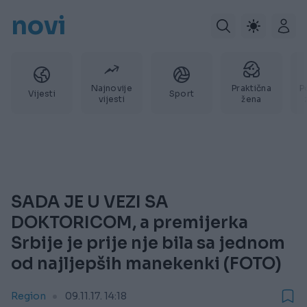
novi
Najnovije
Praktična
P
Vijesti
Sport
vijesti
žena
SADA JE U VEZI SA
DOKTORICOM, a premijerka
Srbije je prije nje bila sa jednom
od najljepših manekenki (FOTO)
Region
09.11.17. 14:18