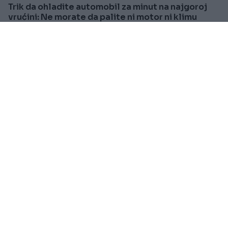
Trik da ohladite automobil za minut na najgoroj
vrućini: Ne morate da palite ni motor ni klimu
Saznaj više
VIJESTI
Prije oko 2h