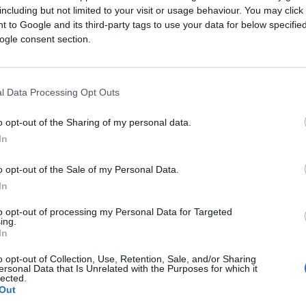
including but not limited to your visit or usage behaviour. You may click 
 to Google and its third-party tags to use your data for below specifi
ogle consent section.
l Data Processing Opt Outs
o opt-out of the Sharing of my personal data.
In
o opt-out of the Sale of my Personal Data.
In
O OTKRILO ZAŠTO JE ZORAN
to opt-out of processing my Personal Data for Targeted
ing.
e na 40 minuta, Jelenu ubio za 10?
In
o opt-out of Collection, Use, Retention, Sale, and/or Sharing
periodu periodu od 16.49 do 17.30 odvojio od kćerk
ersonal Data that Is Unrelated with the Purposes for which it
lected.
"Večernje novosti".
Out