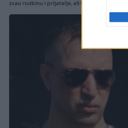
zvao rodbinu i prijatelje, ali i gdje su u tom tr