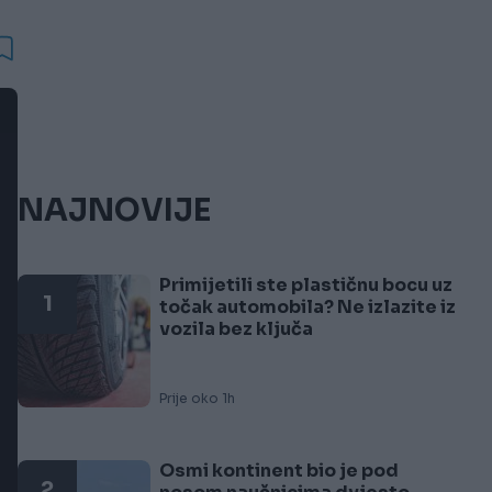
NAJNOVIJE
Primijetili ste plastičnu bocu uz
1
točak automobila? Ne izlazite iz
vozila bez ključa
Prije oko 1h
Osmi kontinent bio je pod
2