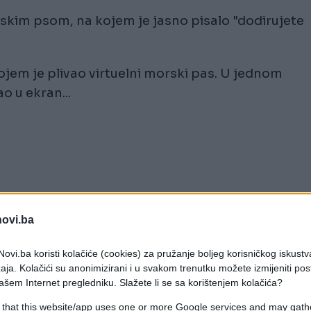
skim psom, na kojem je jasno pisalo "dodirujete
ojem je plivao virtuelni morski pas. U jednom
 u ekran...
novi.ba
ovi.ba koristi kolačiće (cookies) za pružanje boljeg korisničkog iskustv
aja. Kolačići su anonimizirani i u svakom trenutku možete izmijeniti po
ašem Internet pregledniku. Slažete li se sa korištenjem kolačića?
 that this website/app uses one or more Google services and may gath