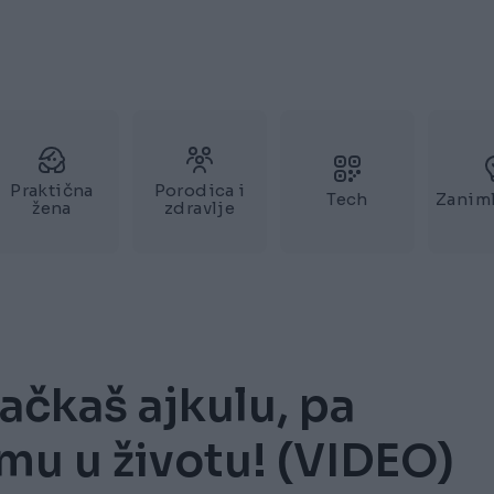
Praktična
Porodica i
Tech
Zaniml
žena
zdravlje
čkaš ajkulu, pa
mu u životu! (VIDEO)