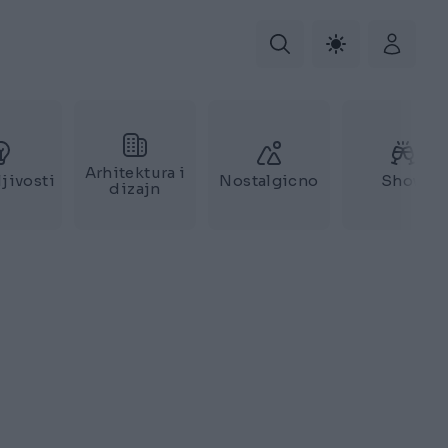
Arhitektura i
jivosti
Nostalgicno
Show
dizajn