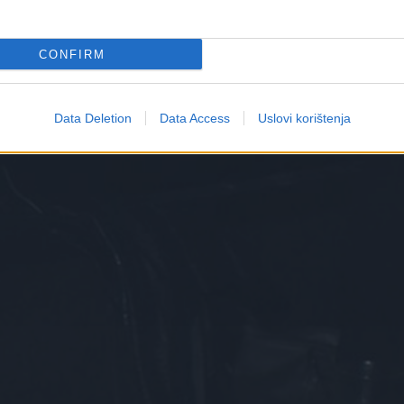
enutku bili ostali Marjanovići.
CONFIRM
Data Deletion
Data Access
Uslovi korištenja