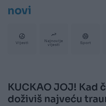
novi
Najnovije
Vijesti
Sport
vijesti
KUCKAO JOJ! Kad ča
doživiš najveću trau