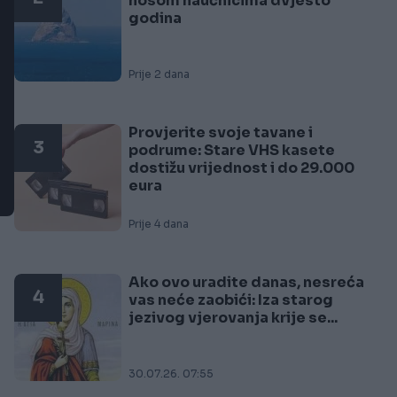
nosom naučnicima dvjesto
godina
Prije 2 dana
Provjerite svoje tavane i
3
podrume: Stare VHS kasete
dostižu vrijednost i do 29.000
eura
Prije 4 dana
Ako ovo uradite danas, nesreća
4
vas neće zaobići: Iza starog
jezivog vjerovanja krije se...
30.07.26. 07:55