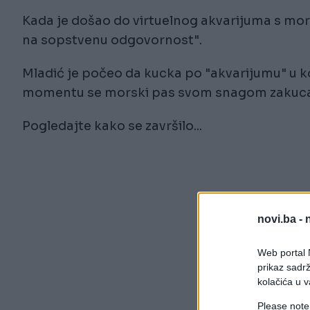
Kada je došao do virtuelnog akvarijuma s mor
na sopstvenu odgovornost".
Mladić je počeo da kucka po "akvarijumu" u k
momentu se morski pas svom snagom zakucao
Pogledajte kako se završilo...
novi.ba -
Web portal N
prikaz sadrž
kolačića u v
Please note