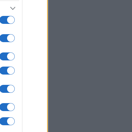
se
u
om
d