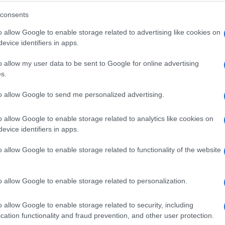
ko mu je bilo potrebno da ubije suprugu, a onda 
consents
o allow Google to enable storage related to advertising like cookies on
evice identifiers in apps.
ođenje istrage koja se u Višem javnom tužilaštvu 
umnjičenog da je sa devet udaraca tupim
o allow my user data to be sent to Google for online advertising
s.
to allow Google to send me personalized advertising.
aka stoji kako je prvi udarac dobila u nogu, da je
dje je i usmrćena.
o allow Google to enable storage related to analytics like cookies on
evice identifiers in apps.
ani naveo da su ga tokom šetnje sa kćerkom Jan
n biciklista i čovjek sa štapom.
o allow Google to enable storage related to functionality of the website
nog kluba, koji su ih zaobišli kolima na nasipu
-
o allow Google to enable storage related to personalization.
i iznova. Jer njihovih izjava nema u spisima
edoka. Čeka se nalaz vještačenja baznih stanica o
o allow Google to enable storage related to security, including
cation functionality and fraud prevention, and other user protection.
 On treba da locira tačno mjesto sa kog je Zoran