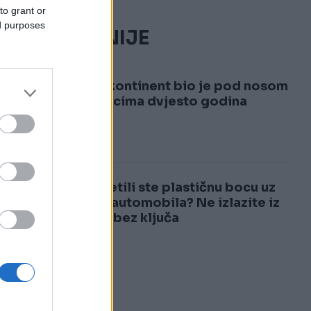
to grant or
ed purposes
NAJČITANIJE
1
Osmi kontinent bio je pod nosom
naučnicima dvjesto godina
2
Primijetili ste plastičnu bocu uz
točak automobila? Ne izlazite iz
vozila bez ključa
e