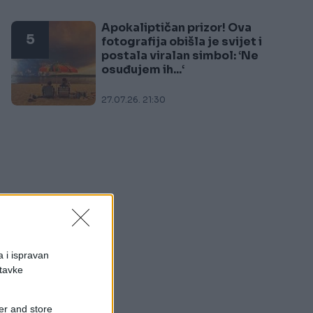
Apokaliptičan prizor! Ova
5
fotografija obišla je svijet i
postala viralan simbol: ‘Ne
osuđujem ih...‘
27.07.26. 21:30
a i ispravan
stavke
er and store