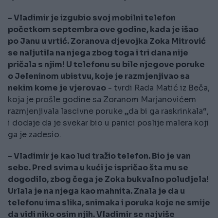
- Vladimir je izgubio svoj mobilni telefon
početkom septembra ove godine, kada je išao
po Janu u vrtić. Zoranova djevojka Zoka Mitrović
se naljutila na njega zbog toga i tri dana nije
pričala s njim! U telefonu su bile njegove poruke
o Jeleninom ubistvu, koje je razmjenjivao sa
nekim kome je vjerovao
- tvrdi Rada Matić iz Beča,
koja je prošle godine sa Zoranom Marjanovićem
razmjenjivala lascivne poruke „da bi ga raskrinkala“,
i dodaje da je svekar bio u panici poslije malera koji
ga je zadesio.
- Vladimir je kao lud tražio telefon. Bio je van
sebe. Pred svima u kući je ispričao šta mu se
dogodilo, zbog čega je Zoka bukvalno poludjela!
Urlala je na njega kao mahnita. Znala je da u
telefonu ima slika, snimaka i poruka koje ne smije
da vidi niko osim njih. Vladimir se najviše