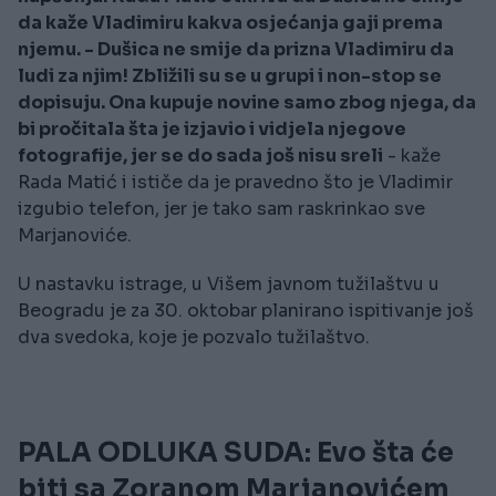
da kaže Vladimiru kakva osjećanja gaji prema
njemu. - Dušica ne smije da prizna Vladimiru da
ludi za njim! Zbližili su se u grupi i non-stop se
dopisuju. Ona kupuje novine samo zbog njega, da
bi pročitala šta je izjavio i vidjela njegove
fotografije, jer se do sada još nisu sreli
- kaže
Rada Matić i ističe da je pravedno što je Vladimir
izgubio telefon, jer je tako sam raskrinkao sve
Marjanoviće.
U nastavku istrage, u Višem javnom tužilaštvu u
Beogradu je za 30. oktobar planirano ispitivanje još
dva svedoka, koje je pozvalo tužilaštvo.
PALA ODLUKA SUDA: Evo šta će
biti sa Zoranom Marjanovićem