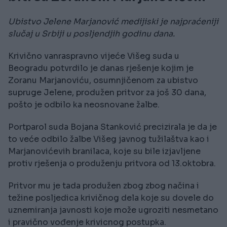
Ubistvo Jelene Marjanović medijiski je najpraćeniji
slučaj u Srbiji u posljendjih godinu dana.
Krivično vanraspravno vijeće Višeg suda u
Beogradu potvrdilo je danas rješenje kojim je
Zoranu Marjanoviću, osumnjičenom za ubistvo
supruge Jelene, produžen pritvor za još 30 dana,
pošto je odbilo ka neosnovane žalbe.
Portparol suda Bojana Stanković precizirala je da je
to veće odbilo žalbe Višeg javnog tužilaštva kao i
Marjanovićevih branilaca, koje su bile izjavljene
protiv rješenja o produženju pritvora od 13.oktobra.
Pritvor mu je tada produžen zbog zbog načina i
težine posljedica krivičnog dela koje su dovele do
uznemiranja javnosti koje može ugroziti nesmetano
i pravično vođenje krivicnog postupka.