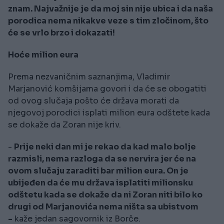
znam. Najvažnije je da moj sin nije ubica i da naša
porodica nema nikakve veze s tim zločinom, što
će se vrlo brzo i dokazati!
Hoće milion eura
Prema nezvaničnim saznanjima, Vladimir
Marjanović komšijama govori i da će se obogatiti
od ovog slučaja pošto će država morati da
njegovoj porodici isplati milion eura odštete kada
se dokaže da Zoran nije kriv.
-
Prije neki dan mi je rekao da kad malo bolje
razmisli, nema razloga da se nervira jer će na
ovom slučaju zaraditi bar milion eura. On je
ubijeđen da će mu država isplatiti milionsku
odštetu kada se dokaže da ni Zoran niti bilo ko
drugi od Marjanovića nema ništa sa ubistvom
-
kaže jedan sagovornik iz Borče.