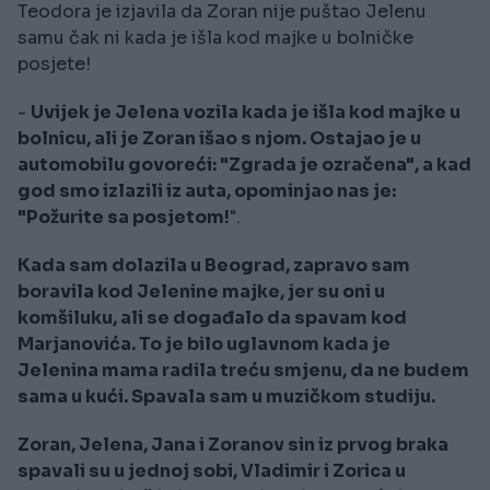
Teodora je izjavila da Zoran nije puštao Jelenu
samu čak ni kada je išla kod majke u bolničke
posjete!
-
Uvijek je Jelena vozila kada je išla kod majke u
bolnicu, ali je Zoran išao s njom. Ostajao je u
automobilu govoreći: "Zgrada je ozračena", a kad
god smo izlazili iz auta, opominjao nas je:
"Požurite sa posjetom!
".
Kada sam dolazila u Beograd, zapravo sam
boravila kod Jelenine majke, jer su oni u
komšiluku, ali se događalo da spavam kod
Marjanovića. To je bilo uglavnom kada je
Jelenina mama radila treću smjenu, da ne budem
sama u kući. Spavala sam u muzičkom studiju.
Zoran, Jelena, Jana i Zoranov sin iz prvog braka
spavali su u jednoj sobi, Vladimir i Zorica u