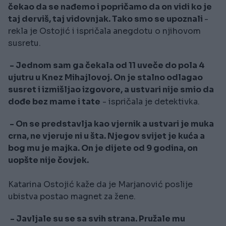
čekao da se nađemo i popričamo da on vidi ko je
taj derviš, taj vidovnjak. Tako smo se upoznali
-
rekla je Ostojić i ispričala anegdotu o njihovom
susretu.
- Jednom sam ga čekala od 11 uveče do pola 4
ujutru u Knez Mihajlovoj. On je stalno odlagao
susret i izmišljao izgovore, a ustvari nije smio da
dođe bez mame i tate
- ispričala je detektivka.
- On se predstavlja kao vjernik a ustvari je muka
crna, ne vjeruje ni u šta. Njegov svijet je kuća a
bog mu je majka. On je dijete od 9 godina, on
uopšte nije čovjek.
Katarina Ostojić kaže da je Marjanović poslije
ubistva postao magnet za žene.
- Javljale su se sa svih strana. Pružale mu