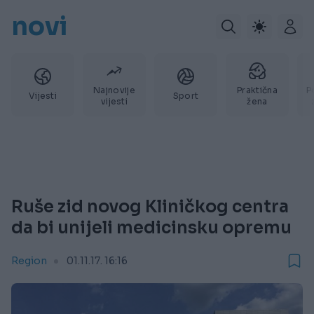
novi
Najnovije
Praktična
P
Vijesti
Sport
vijesti
žena
Ruše zid novog Kliničkog centra
da bi unijeli medicinsku opremu
Region
01.11.17. 16:16