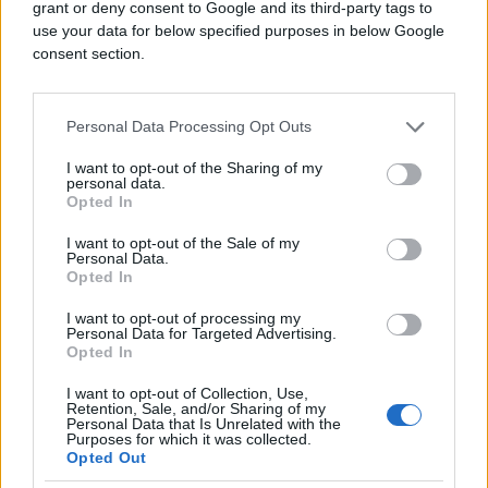
grant or deny consent to Google and its third-party tags to
pjevačice.
use your data for below specified purposes in below Google
consent section.
Prema nezvaničnim informacijama sumnja se da je
Jelena ubijena, pa je tim vozilom tijelo prevezeno
na nasip i bačeno u vodu.
Personal Data Processing Opt Outs
Nađena u vodi
I want to opt-out of the Sharing of my
personal data.
Opted In
- Identitet vlasnika kombija već je poznat
tužilaštvu. Neophodno je da se on ispita jaji bi se
I want to opt-out of the Sale of my
Personal Data.
utvrdilo gde se nalazilo njegovo vozilo od 1.
Opted In
aprila 2016. od 17.30 do 3. aprila do 13.30, da li ga
je nekom pozajmio, kome i zašto -
stoji u
I want to opt-out of processing my
Personal Data for Targeted Advertising.
obrazloženju zahteva CFI, koga je angažovala
Opted In
porodica Krsmanović.
I want to opt-out of Collection, Use,
Retention, Sale, and/or Sharing of my
Kako se dodaje, ukoliko kombi nije uništen, trebalo
Personal Data that Is Unrelated with the
Purposes for which it was collected.
bi ga detaljno pregledati kako bi se utvrdilo da li u
Opted Out
njemu ima pojedinih tragova koji se mogu dovesti