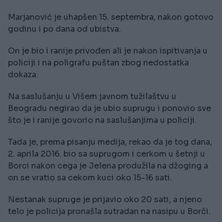
Marjanović je uhapšen 15. septembra, nakon gotovo
godinu i po dana od ubistva.
On je bio i ranije privođen ali je nakon ispitivanja u
policiji i na poligrafu puštan zbog nedostatka
dokaza.
Na saslušanju u Višem javnom tužilaštvu u
Beogradu negirao da je ubio suprugu i ponovio sve
što je i ranije govorio na saslušanjima u policiji.
Tada je, prema pisanju medija, rekao da je tog dana,
2. aprila 2016. bio sa suprugom i cerkom u šetnji u
Borci nakon cega je Jelena produžila na džoging a
on se vratio sa cekom kuci oko 15-16 sati.
Nestanak supruge je prijavio oko 20 sati, a njeno
telo je policija pronašla sutradan na nasipu u Borči.