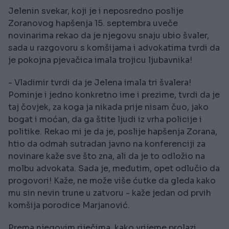
Jelenin svekar, koji je i neposredno poslije
Zoranovog hapšenja 15. septembra uveče
novinarima rekao da je njegovu snaju ubio švaler,
sada u razgovoru s komšijama i advokatima tvrdi da
je pokojna pjevačica imala trojicu ljubavnika!
- Vladimir tvrdi da je Jelena imala tri švalera!
Pominje i jedno konkretno ime i prezime, tvrdi da je
taj čovjek, za koga ja nikada prije nisam čuo, jako
bogat i moćan, da ga štite ljudi iz vrha policije i
politike. Rekao mi je da je, poslije hapšenja Zorana,
htio da odmah sutradan javno na konferenciji za
novinare kaže sve što zna, ali da je to odložio na
molbu advokata. Sada je, međutim, opet odlučio da
progovori! Kaže, ne može više ćutke da gleda kako
mu sin nevin trune u zatvoru - kaže jedan od prvih
komšija porodice Marjanović.
Prema njegovim riječima, kako vrijeme prolazi,