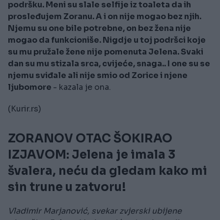
podršku. Meni su slale selfije iz toaleta da ih
prosleđujem Zoranu. A i on nije mogao bez njih.
Njemu su one bile potrebne, on bez žena nije
mogao da funkcioniše. Nigdje u toj podršci koje
su mu pružale žene nije pomenuta Jelena. Svaki
dan su mu stizala srca, cvijeće, snaga.. I one su se
njemu sviđale ali nije smio od Zorice i njene
ljubomore
- kazala je ona.
(Kurir.rs)
ZORANOV OTAC ŠOKIRAO
IZJAVOM: Jelena je imala 3
švalera, neću da gledam kako mi
sin trune u zatvoru!
Vladimir Marjanović, svekar zvjerski ubijene