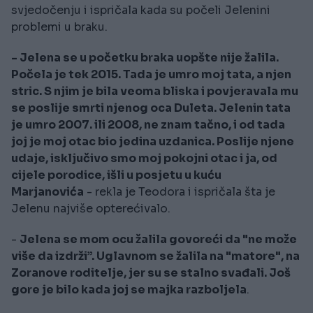
svjedočenju i ispričala kada su počeli Jelenini
problemi u braku.
- Jelena se u početku braka uopšte nije žalila.
Počela je tek 2015. Tada je umro moj tata, a njen
stric. S njim je bila veoma bliska i povjeravala mu
se poslije smrti njenog oca Duleta. Jelenin tata
je umro 2007. ili 2008, ne znam tačno, i od tada
joj je moj otac bio jedina uzdanica. Poslije njene
udaje, isključivo smo moj pokojni otac i ja, od
cijele porodice, išli u posjetu u kuću
Marjanovića
- rekla je Teodora i ispričala šta je
Jelenu najviše opterećivalo.
-
Jelena se mom ocu žalila govoreći da "ne može
više da izdrži”. Uglavnom se žalila na "matore", na
Zoranove roditelje, jer su se stalno svađali. Još
gore je bilo kada joj se majka razboljela
.