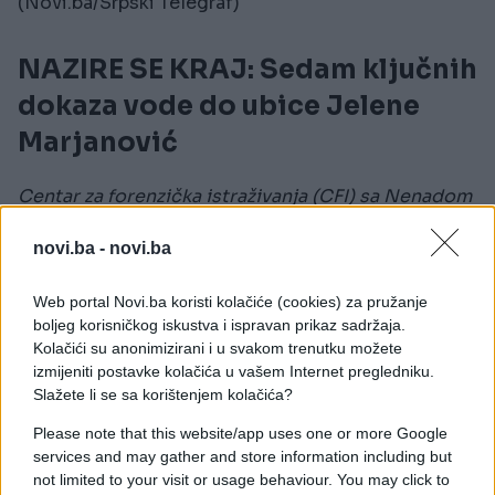
(Novi.ba/Srpski Telegraf)
NAZIRE SE KRAJ: Sedam ključnih
dokaza vode do ubice Jelene
Marjanović
Centar za forenzička istraživanja (CFI) sa Nenadom
Šipkom na čelu uputio je Višem tužilaštvu u
Beogradu zahtev da ispitaju sedam ključnih dokaza
novi.ba -
novi.ba
koji vode do ubice pjevačice "Granda" Jelene
Marjanović.
Web portal Novi.ba koristi kolačiće (cookies) za pružanje
boljeg korisničkog iskustva i ispravan prikaz sadržaja.
Kolačići su anonimizirani i u svakom trenutku možete
Kako se saznajem, jedan od zahtijeva CFI je da se
izmijeniti postavke kolačića u vašem Internet pregledniku.
sasluša I.A, vlasnik kombija kog je dan prije
Slažete li se sa korištenjem kolačića?
nestanka i u noći nestanka Jelenin prijatelj vidio u
dvorištu porodične kuće Zorana Marjanovića (39) u
Please note that this website/app uses one or more Google
Borči, kao i na nasipu u Crvenki, nedaleko od kanala
services and may gather and store information including but
not limited to your visit or usage behaviour. You may click to
u kojem je 3. aprila 2016. pronađeno tijelo