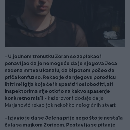
- U jednom trenutku Zoran se zaplakao i
ponavljao da je nemoguće da je njegova Jeca
nađena mrtva u kanalu, da bi potom počeo da
priča konfuzno. Rekao je da njegovu porodicu
štiti religija koja će ih spasiti i osloboditi, ali
inspektorima nije otkrio na kakvo spasenje
konkretno misli
- kaže izvor i dodaje da je
Marjanović rekao još nekoliko nelogičnih stvari:
-
Izjavio je da se Jelena prije nego što je nestala
čula sa majkom Zoricom. Postavlja se pitanje