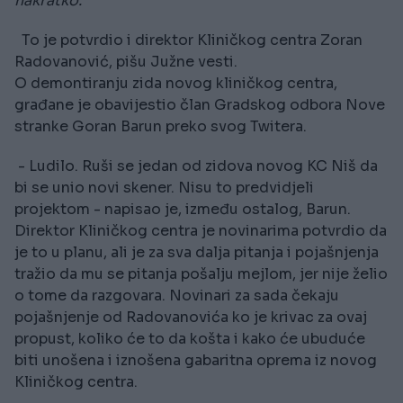
nakratko.
To je potvrdio i direktor Kliničkog centra Zoran
Radovanović, pišu Južne vesti.
O demontiranju zida novog kliničkog centra,
građane je obavijestio član Gradskog odbora Nove
stranke Goran Barun preko svog Twitera.
- Ludilo. Ruši se jedan od zidova novog KC Niš da
bi se unio novi skener. Nisu to predvidjeli
projektom - napisao je, između ostalog, Barun.
Direktor Kliničkog centra je novinarima potvrdio da
je to u planu, ali je za sva dalja pitanja i pojašnjenja
tražio da mu se pitanja pošalju mejlom, jer nije želio
o tome da razgovara. Novinari za sada čekaju
pojašnjenje od Radovanovića ko je krivac za ovaj
propust, koliko će to da košta i kako će ubuduće
biti unošena i iznošena gabaritna oprema iz novog
Kliničkog centra.