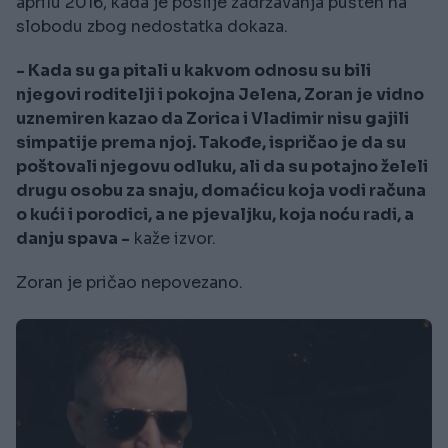
aprilu 2016, kada je poslije zadržavanja pušten na
slobodu zbog nedostatka dokaza.
- Kada su ga pitali u kakvom odnosu su bili
njegovi roditelji i pokojna Jelena, Zoran je vidno
uznemiren kazao da Zorica i Vladimir nisu gajili
simpatije prema njoj. Takođe, ispričao je da su
poštovali njegovu odluku, ali da su potajno želeli
drugu osobu za snaju, domaćicu koja vodi računa
o kući i porodici, a ne pjevaljku, koja noću radi, a
danju spava -
kaže izvor.
Zoran je pričao nepovezano.