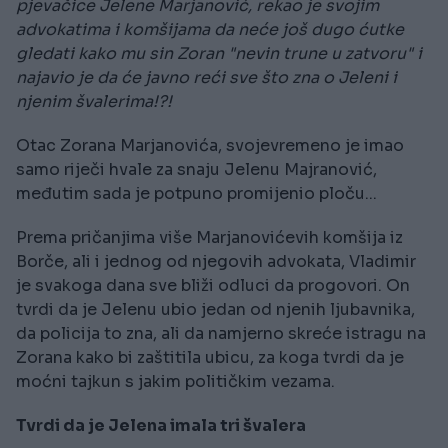
pjevačice Jelene Marjanović, rekao je svojim
advokatima i komšijama da neće još dugo ćutke
gledati kako mu sin Zoran "nevin trune u zatvoru" i
najavio je da će javno reći sve što zna o Jeleni i
njenim švalerima!?!
Otac Zorana Marjanovića, svojevremeno je imao
samo riječi hvale za snaju Jelenu Majranović,
međutim sada je potpuno promijenio ploču...
Prema pričanjima više Marjanovićevih komšija iz
Borče, ali i jednog od njegovih advokata, Vladimir
je svakoga dana sve bliži odluci da progovori. On
tvrdi da je Jelenu ubio jedan od njenih ljubavnika,
da policija to zna, ali da namjerno skreće istragu na
Zorana kako bi zaštitila ubicu, za koga tvrdi da je
moćni tajkun s jakim političkim vezama.
Tvrdi da je Jelena imala tri švalera