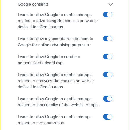
u vezu sa zločinom.
Google consents
- Treba obraditi svako udubljenje na podu, oko
I want to allow Google to enable storage
related to advertising like cookies on web or
šrafova i spojeva. Moguće je da se pronađe DNK i
device identifiers in apps.
poslije toliko vremena -
stoji u zahtijevu.
I want to allow my user data to be sent to
Muž u pritvoru
Google for online advertising purposes.
Podsjetimo, Jelena Marjanović je prema tvrdnjama
I want to allow Google to send me
Zorana Marjanovića, nestala 2. aprila 2016. na
personalized advertising.
nasipu u Crvenki, a njeno tijelo je naženo sljedećeg
dana.
I want to allow Google to enable storage
related to analytics like cookies on web or
device identifiers in apps.
Zoran je tad priveden, ali je ubrzo pušten. Godinu i
po dana poslije zločina, on se ponovo našao iza
I want to allow Google to enable storage
rešetaka zbog sumnje da je počinio ovaj gnusni
related to functionality of the website or app.
zločin.
I want to allow Google to enable storage
(Telegraf.rs)
related to personalization.