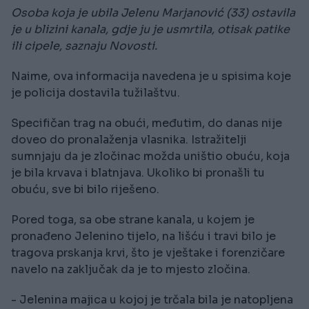
Osoba koja je ubila Jelenu Marjanović (33) ostavila
je u blizini kanala, gdje ju je usmrtila, otisak patike
ili cipele, saznaju Novosti.
Naime, ova informacija navedena je u spisima koje
je policija dostavila tužilaštvu.
Specifičan trag na obući, međutim, do danas nije
doveo do pronalaženja vlasnika. Istražitelji
sumnjaju da je zločinac možda uništio obuću, koja
je bila krvava i blatnjava. Ukoliko bi pronašli tu
obuću, sve bi bilo riješeno.
Pored toga, sa obe strane kanala, u kojem je
pronađeno Jelenino tijelo, na lišću i travi bilo je
tragova prskanja krvi, što je vještake i forenzičare
navelo na zaključak da je to mjesto zločina.
- Jelenina majica u kojoj je trčala bila je natopljena