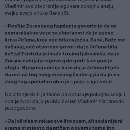
Vladimir sve otvorenije ogovara pokojnu snaju,
majku svoje unuke Jane (6).
-
Poslije Zoranovog hapšenja govorio je da on
nema nikakve veze sa ubistvom i da je za sve
kriva Jelena, koja nije bila cvjećka. Sada, Bože me
sačuvaj, već otvoreno govori da je Jelena bila
ku*va! Tvrdi da je imala trojicu ljubavnika, da je
Zoranu nabijala rogove gde god i kad god je
stigla. Njegova verzija kaže da je Jelena htjela
da ostavi tog svog moćnog švalera, pa da je on
zbog toga poludio i ubio je -
priča sagovornik.
Na pitanje da li je tačno da optužuje pokojnu snaju i
i dalje tvrdi da ju je ubio švaler, Vladimir Marjanović
je odgovorio:
-
Ja još nisam rekao sve što znam, ali sada nije ni
vreme ni mjesto da pričam o svemu tome što