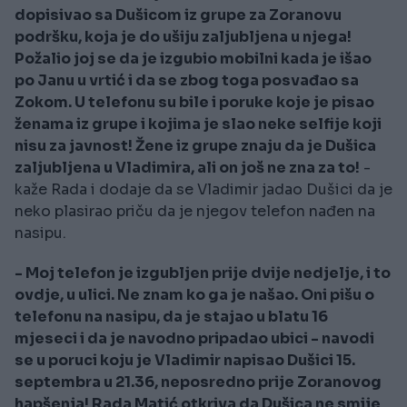
dopisivao sa Dušicom iz grupe za Zoranovu
podršku, koja je do ušiju zaljubljena u njega!
Požalio joj se da je izgubio mobilni kada je išao
po Janu u vrtić i da se zbog toga posvađao sa
Zokom. U telefonu su bile i poruke koje je pisao
ženama iz grupe i kojima je slao neke selfije koji
nisu za javnost! Žene iz grupe znaju da je Dušica
zaljubljena u Vladimira, ali on još ne zna za to!
-
kaže Rada i dodaje da se Vladimir jadao Dušici da je
neko plasirao priču da je njegov telefon nađen na
nasipu.
- Moj telefon je izgubljen prije dvije nedjelje, i to
ovdje, u ulici. Ne znam ko ga je našao. Oni pišu o
telefonu na nasipu, da je stajao u blatu 16
mjeseci i da je navodno pripadao ubici - navodi
se u poruci koju je Vladimir napisao Dušici 15.
septembra u 21.36, neposredno prije Zoranovog
hapšenja! Rada Matić otkriva da Dušica ne smije