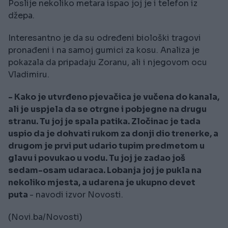
Poslije nekoliko metara ispao joj je i telefon iz
džepa.
Interesantno je da su određeni biološki tragovi
pronađeni i na samoj gumici za kosu. Analiza je
pokazala da pripadaju Zoranu, ali i njegovom ocu
Vladimiru.
- Kako je utvrđeno pjevačica je vučena do kanala,
ali je uspjela da se otrgne i pobjegne na drugu
stranu. Tu joj je spala patika. Zločinac je tada
uspio da je dohvati rukom za donji dio trenerke, a
drugom je prvi put udario tupim predmetom u
glavu i povukao u vodu. Tu joj je zadao još
sedam-osam udaraca. Lobanja joj je pukla na
nekoliko mjesta, a udarena je ukupno devet
puta
- navodi izvor Novosti.
(Novi.ba/Novosti)