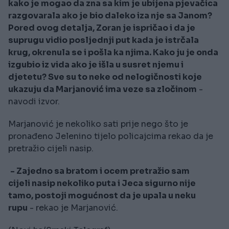
kako je mogao da zna sa kim je ubijena pjevačica
razgovarala ako je bio daleko iza nje sa Janom?
Pored ovog detalja, Zoran je ispričao i da je
suprugu vidio posljednji put kada je istrčala
krug, okrenula se i pošla ka njima. Kako ju je onda
izgubio iz vida ako je išla u susret njemu i
djetetu? Sve su to neke od nelogičnosti koje
ukazuju da Marjanović ima veze sa zločinom
-
navodi izvor.
Marjanović je nekoliko sati prije nego što je
pronađeno Jelenino tijelo policajcima rekao da je
pretražio cijeli nasip.
- Zajedno sa bratom i ocem pretražio sam
cijeli nasip nekoliko puta i Jeca sigurno nije
tamo, postoji mogućnost da je upala u neku
rupu
- rekao je Marjanović.