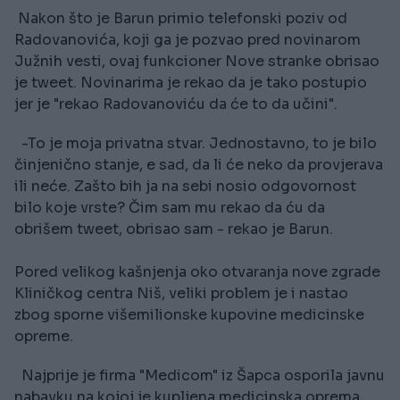
Nakon što je Barun primio telefonski poziv od
Radovanovića, koji ga je pozvao pred novinarom
Južnih vesti, ovaj funkcioner Nove stranke obrisao
je tweet. Novinarima je rekao da je tako postupio
jer je "rekao Radovanoviću da će to da učini".
-To je moja privatna stvar. Jednostavno, to je bilo
činjenično stanje, e sad, da li će neko da provjerava
ili neće. Zašto bih ja na sebi nosio odgovornost
bilo koje vrste? Čim sam mu rekao da ću da
obrišem tweet, obrisao sam - rekao je Barun.
Pored velikog kašnjenja oko otvaranja nove zgrade
Kliničkog centra Niš, veliki problem je i nastao
zbog sporne višemilionske kupovine medicinske
opreme.
Najprije je firma "Medicom" iz Šapca osporila javnu
nabavku na kojoj je kupljena medicinska oprema,