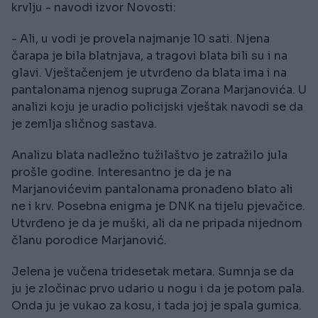
krvlju - navodi izvor Novosti:
- Ali, u vodi je provela najmanje 10 sati. Njena
čarapa je bila blatnjava, a tragovi blata bili su i na
glavi. Vještačenjem je utvrđeno da blata ima i na
pantalonama njenog supruga Zorana Marjanovića. U
analizi koju je uradio policijski vještak navodi se da
je zemlja sličnog sastava.
Analizu blata nadležno tužilaštvo je zatražilo jula
prošle godine. Interesantno je da je na
Marjanovićevim pantalonama pronađeno blato ali
ne i krv. Posebna enigma je DNK na tijelu pjevačice.
Utvrđeno je da je muški, ali da ne pripada nijednom
članu porodice Marjanović.
Jelena je vučena tridesetak metara. Sumnja se da
ju je zločinac prvo udario u nogu i da je potom pala.
Onda ju je vukao za kosu, i tada joj je spala gumica.