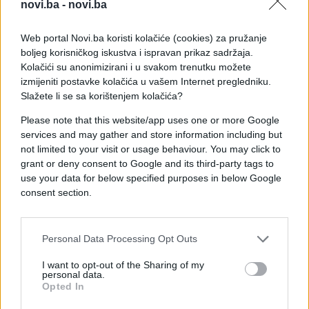
novi.ba -
novi.ba
'Ne mogu zamisliti Primeru bez Barcelone. Ne
Web portal Novi.ba koristi kolačiće (cookies) za pružanje
mogu zamisliti da Barcelona igra u nekoj drugoj
boljeg korisničkog iskustva i ispravan prikaz sadržaja.
ligi', kazao je Ramos nastavivši:
Kolačići su anonimizirani i u svakom trenutku možete
izmijeniti postavke kolačića u vašem Internet pregledniku.
'Ako uspoređujemo moj i Piqueov odnos od prije i
Slažete li se sa korištenjem kolačića?
sad, mogu vam kazati kako se sad slažemo vrlo
Please note that this website/app uses one or more Google
dobro. Prije nije bilo nikakvog odnosa. Poštujemo
services and may gather and store information including but
jedan drugog zato jer igramo zajedno. Pique je u
not limited to your visit or usage behaviour. You may click to
reprezentaciji uvijek imao uzorno ponašanje, bez
grant or deny consent to Google and its third-party tags to
obzira što drugi mislili o tome', zaključio je Ramos.
use your data for below specified purposes in below Google
consent section.
Personal Data Processing Opt Outs
I want to opt-out of the Sharing of my
#real madrid
#sergio ramos
personal data.
Opted In