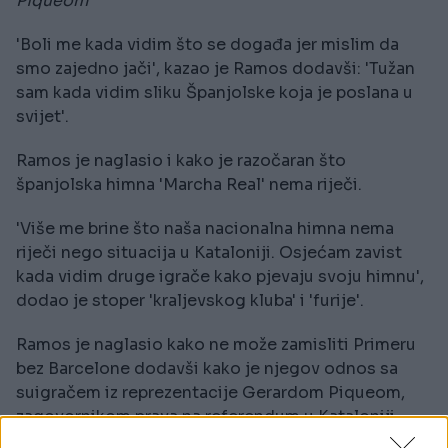
Piqueom
'Boli me kada vidim što se događa jer mislim da
smo zajedno jači', kazao je Ramos dodavši: 'Tužan
sam kada vidim sliku Španjolske koja je poslana u
svijet'.
Ramos je naglasio i kako je razočaran što
španjolska himna 'Marcha Real' nema riječi.
'Više me brine što naša nacionalna himna nema
riječi nego situacija u Kataloniji. Osjećam zavist
kada vidim druge igrače kako pjevaju svoju himnu',
dodao je stoper 'kraljevskog kluba' i 'furije'.
Ramos je naglasio kako ne može zamisliti Primeru
bez Barcelone dodavši kako je njegov odnos sa
suigračem iz reprezentacije Gerardom Piqueom,
zagovornikom prava na referendum u Kataloniji,
mnogo bolji nego što je bio ranije.