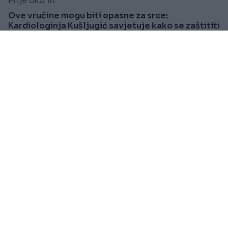
Prije oko 1h
Ove vrućine mogu biti opasne za srce:
Kardiologinja Kušljugić savjetuje kako se zaštititi
Saznaj više
KIOSK