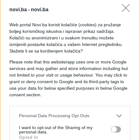
Facebook, inače, svako malo mora demantirati da
novi.ba -
novi.ba
ne priskuškuje ljude. Svaki put slično, vrlo kratko i
direktno. Recimo ovako: “
Prikazujemo vam oglase
Web portal Novi.ba koristi kolačiće (cookies) za pružanje
prema vašim interesima i ostalim informacijama
boljeg korisničkog iskustva i ispravan prikaz sadržaja.
koje prikupljamo na profilima, ne prema onome
Kolačići su anonimizirani i u svakom trenutku možete
što izgovarate naglas
”.
izmijeniti postavke kolačića u vašem Internet pregledniku.
Slažete li se sa korištenjem kolačića?
Please note that this website/app uses one or more Google
services and may gather and store information including but
(Novi.ba/Telegram.hr)
not limited to your visit or usage behaviour. You may click to
grant or deny consent to Google and its third-party tags to
use your data for below specified purposes in below Google
consent section.
Personal Data Processing Opt Outs
#facebook
#presluškivanje
I want to opt-out of the Sharing of my
personal data.
Opted In