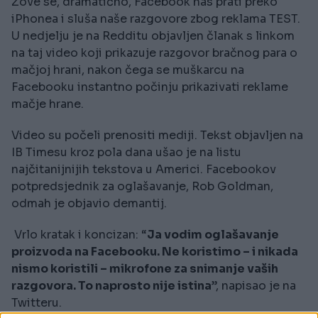
Zove se, dramatično, Facebook nas prati preko
iPhonea i sluša naše razgovore zbog reklama TEST.
U nedjelju je na Redditu objavljen članak s linkom
na taj video koji prikazuje razgovor bračnog para o
mačjoj hrani, nakon čega se muškarcu na
Facebooku instantno počinju prikazivati reklame
mačje hrane.
Video su počeli prenositi mediji. Tekst objavljen na
IB Timesu kroz pola dana ušao je na listu
najčitanijnijih tekstova u Americi. Facebookov
potpredsjednik za oglašavanje, Rob Goldman,
odmah je objavio demantij.
Vrlo kratak i koncizan: “
Ja vodim oglašavanje
proizvoda na Facebooku. Ne koristimo – i nikada
nismo koristili – mikrofone za snimanje vaših
razgovora. To naprosto nije istina
”, napisao je na
Twitteru.