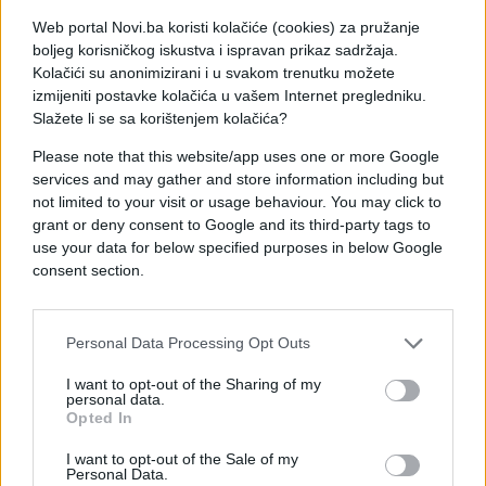
Web portal Novi.ba koristi kolačiće (cookies) za pružanje
Na poziv katalonske vlade Artura Masa, 5.4 miliona
boljeg korisničkog iskustva i ispravan prikaz sadržaja.
od ukupno 7.5 miliona stanovnika Katalonije,
Kolačići su anonimizirani i u svakom trenutku možete
pozvano je da odgovori na dva pitanja - "Da li želite
izmijeniti postavke kolačića u vašem Internet pregledniku.
da Katalonija bude država? Ako želite, da li ta
Slažete li se sa korištenjem kolačića?
država treba da bude nezavisna?"
Please note that this website/app uses one or more Google
services and may gather and store information including but
Ustavni sud Španije je u dva navrata zabranio
not limited to your visit or usage behaviour. You may click to
održavanje referenduma, uz ocjenu da pokrajine ne
grant or deny consent to Google and its third-party tags to
mogu da organizuju glasanje čiji bi rezultat uticao
use your data for below specified purposes in below Google
na cio španski narod.
consent section.
Personal Data Processing Opt Outs
I want to opt-out of the Sharing of my
personal data.
Opted In
I want to opt-out of the Sale of my
Personal Data.