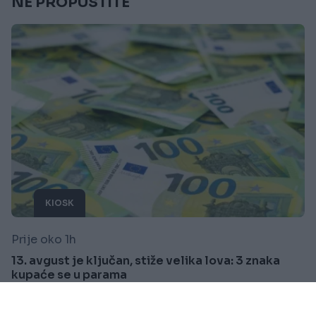
NE PROPUSTITE
KIOSK
Prije oko 1h
13. avgust je ključan, stiže velika lova: 3 znaka
kupaće se u parama
Saznaj više