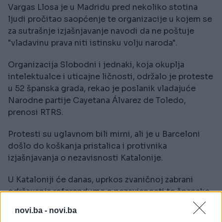
Vargas Llosa je u Madridu pred nekoliko stotina
ljudi pročitao saopćenje te organizacije u kojem se
za sutrašnje izjašnjavanje navodi da ne poštuje
"vladavinu prava niti istinsku volju naroda".
Organizacija Slobodni i jednaki, koja okuplja
intelektualce i uticajne ličnosti, održalo je proteste
u 52 španska grada, rekao je poslanik vladajuće
Narodne partije Cayetana Álvarez de Toledo,
prenosi RTRS.
Protesti su uglavnom bili mirni, ali je u Barceloni
došlo do koškanja pristalica i protivnika
izjašnjavanja o nezavisnosti Katalonije.
U Kataloniji će danas, uprkos zvaničnoj zabrani
održavanja referenduma o nezavisnosti te španske
pokrajine, biti održano neobavezujuće glasanje
novi.ba -
novi.ba
koje neće biti zakonski priznato.