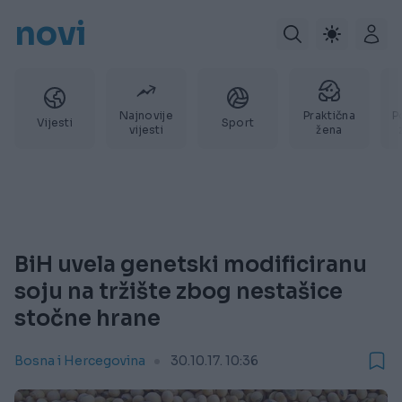
novi
Najnovije
Praktična
P
Vijesti
Sport
vijesti
žena
BiH uvela genetski modificiranu
soju na tržište zbog nestašice
stočne hrane
Bosna i Hercegovina
30.10.17. 10:36