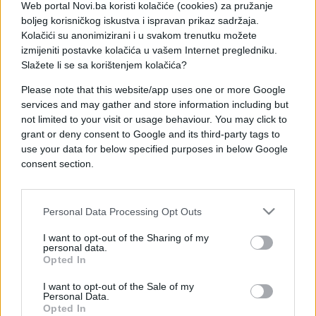
životinje, na tržište BiH.
Web portal Novi.ba koristi kolačiće (cookies) za pružanje
boljeg korisničkog iskustva i ispravan prikaz sadržaja.
Izdavanje odobrenja Takva odluka uslijedila je jer su
Kolačići su anonimizirani i u svakom trenutku možete
izmijeniti postavke kolačića u vašem Internet pregledniku.
se u proteklom razdoblju, a s obzirom na to da je u
Slažete li se sa korištenjem kolačića?
BiH bio zabranjen uvoz hrane za životinje koja u sebi
sadrži GM soju, proizvođači mesa, mlijeka i jaja
Please note that this website/app uses one or more Google
suočavali s nestašicom hrane na tržištu, što je
services and may gather and store information including but
direktno ugrozilo njihovu daljnju proizvodnju.
not limited to your visit or usage behaviour. You may click to
grant or deny consent to Google and its third-party tags to
use your data for below specified purposes in below Google
''Kako bi se riješila nastala situacija, Agencija je
consent section.
po hitnoj proceduri, a u suradnji s Vijećem za
genetički modificirane organizme (GMO) i
nadležnim organima BiH, pripremila Pravilnik o
Personal Data Processing Opt Outs
izmjeni i dopunama Pravilnika o uvjetima i
postupku izdavanja odobrenja za stavljanje
I want to opt-out of the Sharing of my
personal data.
genetički modificirane hrane i hrane za životinje
Opted In
prvi put na tržište BiH i zahtjevima koji se odnose
na njihovu sljedivost i označavanje'',
pojašnjava
I want to opt-out of the Sale of my
Personal Data.
Hajrić.
Opted In