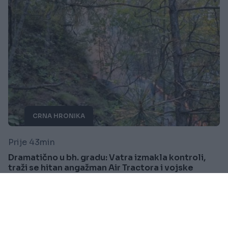
CRNA HRONIKA
Prije 43min
Dramatično u bh. gradu: Vatra izmakla kontroli,
traži se hitan angažman Air Tractora i vojske
Saznaj više