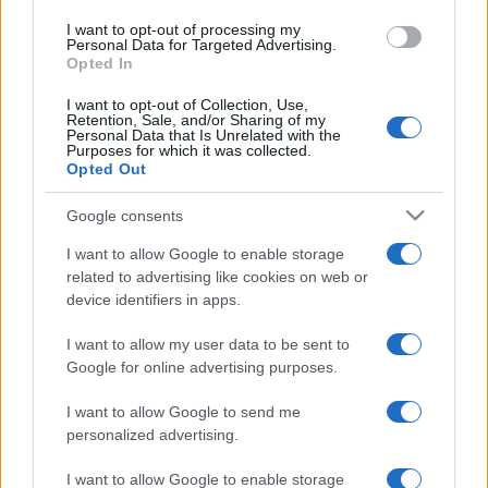
Uspostava liste Otkriva da je Agencija od usvajanja
I want to opt-out of processing my
Personal Data for Targeted Advertising.
izmjena i dopuna Pravilnika zaprimila određeni broj
Opted In
zahtjeva za izdavanje rješenja o odobrenju za
I want to opt-out of Collection, Use,
stavljanje hrane za životinje koja sadrži GMO na
Retention, Sale, and/or Sharing of my
tržište.
Personal Data that Is Unrelated with the
Purposes for which it was collected.
Opted Out
''Uz pozitivna mišljenja Vijeća za GMO, do danas
smo izdali 33 pozitivna rješenja'',
ističe Hajrić.
Google consents
Objašnjava i da je Agencija donijela niz pravilnika
I want to allow Google to enable storage
kojim se, između ostalog, propisuje i
related to advertising like cookies on web or
uspostavljanje liste ovlaštenih laboratorija za
device identifiers in apps.
oblast kontrole GMO-a u našoj zemlji, što bi se
moglo desiti uskoro, prenosi bljesak.info.
I want to allow my user data to be sent to
Google for online advertising purposes.
I want to allow Google to send me
personalized advertising.
I want to allow Google to enable storage