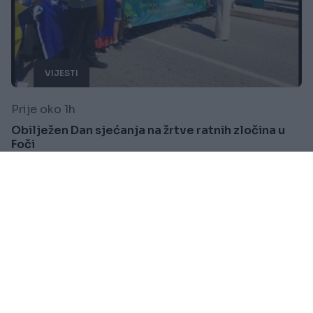
VIJESTI
Prije oko 1h
Obilježen Dan sjećanja na žrtve ratnih zločina u
Foči
Saznaj više