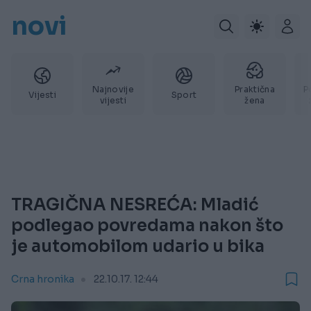
novi
Najnovije
Praktična
P
Vijesti
Sport
vijesti
žena
TRAGIČNA NESREĆA: Mladić
podlegao povredama nakon što
je automobilom udario u bika
Crna hronika
22.10.17. 12:44