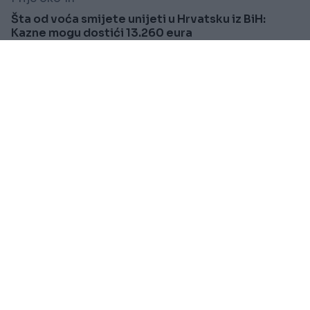
Šta od voća smijete unijeti u Hrvatsku iz BiH:
Kazne mogu dostići 13.260 eura
Saznaj više
VIJESTI