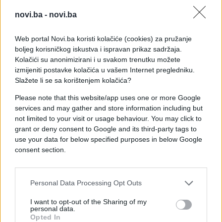
kojima ima puno drame, uspona i padova, emocija.
novi.ba -
novi.ba
Web portal Novi.ba koristi kolačiće (cookies) za pružanje
boljeg korisničkog iskustva i ispravan prikaz sadržaja.
Kolačići su anonimizirani i u svakom trenutku možete
izmijeniti postavke kolačića u vašem Internet pregledniku.
Slažete li se sa korištenjem kolačića?
Please note that this website/app uses one or more Google
services and may gather and store information including but
not limited to your visit or usage behaviour. You may click to
grant or deny consent to Google and its third-party tags to
use your data for below specified purposes in below Google
consent section.
I oblik dlana i dužina prstiju nešto otkrivaju:
Personal Data Processing Opt Outs
U obliku kvadrata - praktični ste i logični, dobar
I want to opt-out of the Sharing of my
personal data.
ste matematičar, ali intuicija vam je loša.
Opted In