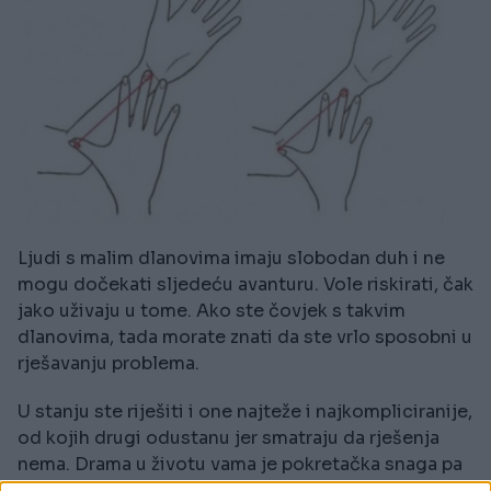
Ljudi s malim dlanovima imaju slobodan duh i ne
mogu dočekati sljedeću avanturu. Vole riskirati, čak
jako uživaju u tome. Ako ste čovjek s takvim
dlanovima, tada morate znati da ste vrlo sposobni u
rješavanju problema.
U stanju ste riješiti i one najteže i najkompliciranije,
od kojih drugi odustanu jer smatraju da rješenja
nema. Drama u životu vama je pokretačka snaga pa
je moguće da se često nađete i u odnosima u