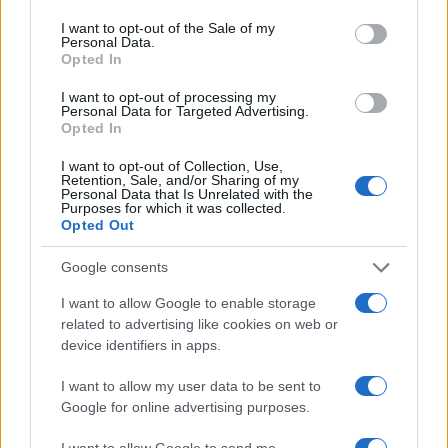
U obliku pravokutnika - brzo rješavate
I want to opt-out of the Sale of my
probleme, imate jaku intuiciju, slušate ono što
Personal Data.
Opted In
osjećate.
Dugi dlan u obliku kvadrata - osjećajni ste i
I want to opt-out of processing my
Personal Data for Targeted Advertising.
volite avanture.
Opted In
Dugi prsti - imate neobičnu osobnost.
I want to opt-out of Collection, Use,
Retention, Sale, and/or Sharing of my
Kratki prsti - rođeni ste vođa.
Personal Data that Is Unrelated with the
Purposes for which it was collected.
Opted Out
Google consents
I want to allow Google to enable storage
related to advertising like cookies on web or
#karakter
#oblik
#ruke
device identifiers in apps.
#veličina
#šake
I want to allow my user data to be sent to
Google for online advertising purposes.
I want to allow Google to send me