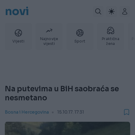
novi
Najnovije
Praktična
P
Vijesti
Sport
vijesti
žena
Na putevima u BiH saobraća se
nesmetano
Bosna i Hercegovina
15.10.17. 17:31