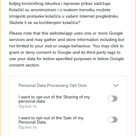
boljeg korisničkog iskustva i ispravan prikaz sadržaja.
zadržavanja nisu duža od 30 minuta, saopćeno je iz
Kolačići su anonimizirani i u svakom trenutku možete
IC BIHAMK-a.
izmijeniti postavke kolačića u vašem Internet pregledniku.
Slažete li se sa korištenjem kolačića?
Please note that this website/app uses one or more Google
services and may gather and store information including but
not limited to your visit or usage behaviour. You may click to
grant or deny consent to Google and its third-party tags to
#BIHAMK
#saobraćaj
use your data for below specified purposes in below Google
consent section.
#putevi
Personal Data Processing Opt Outs
I want to opt-out of the Sharing of my
personal data.
Opted In
I want to opt-out of the Sale of my
Personal Data.
Opted In