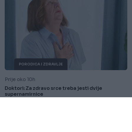
PORODICA I ZDRAVLJE
Prije oko 10h
Doktori: Za zdravo srce treba jesti dvije
supernamirnice
Saznaj više