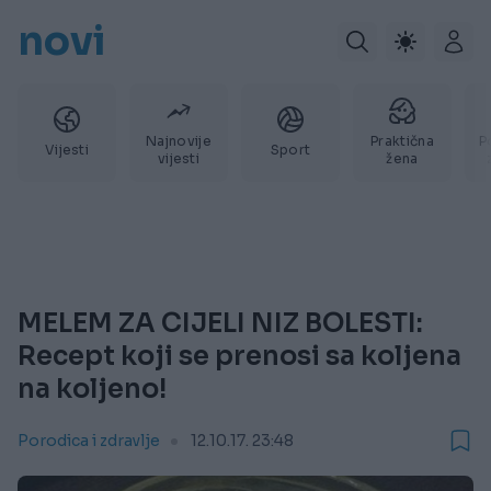
novi
Najnovije
Praktična
P
Vijesti
Sport
vijesti
žena
MELEM ZA CIJELI NIZ BOLESTI:
Recept koji se prenosi sa koljena
na koljeno!
Porodica i zdravlje
12.10.17. 23:48