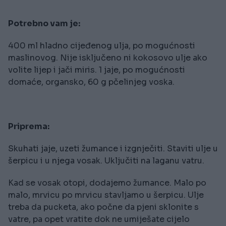
Potrebno vam je:
400 ml hladno cijeđenog ulja, po mogućnosti
maslinovog. Nije isključeno ni kokosovo ulje ako
volite lijep i jači miris. 1 jaje, po mogućnosti
domaće, organsko, 60 g pčelinjeg voska.
Priprema:
Skuhati jaje, uzeti žumance i izgnječiti. Staviti ulje u
šerpicu i u njega vosak. Uključiti na laganu vatru.
Kad se vosak otopi, dodajemo žumance. Malo po
malo, mrvicu po mrvicu stavljamo u šerpicu. Ulje
treba da pucketa, ako počne da pjeni sklonite s
vatre, pa opet vratite dok ne umiješate cijelo