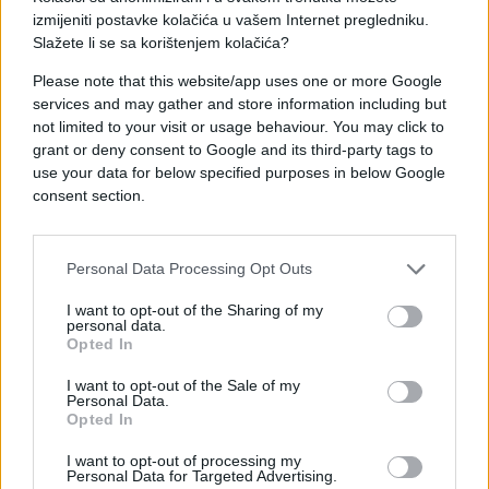
izmijeniti postavke kolačića u vašem Internet pregledniku.
Bronhitisa, bola u želucu, crijevima, čireva na
Slažete li se sa korištenjem kolačića?
tijelu, čmičke na očima:
Please note that this website/app uses one or more Google
Tri puta na dan prije obroka, uzimati po pola
services and may gather and store information including but
kašičice masti.
not limited to your visit or usage behaviour. You may click to
grant or deny consent to Google and its third-party tags to
Ženskih bolesti: fibromioma do 10 nedelja, ciste
use your data for below specified purposes in below Google
consent section.
na jajnicima, upale, mastitis.
U vaginu se stavljaju tamponi sa ovom masti ujutru
Personal Data Processing Opt Outs
i uvečer. Postoje tvrdnje da poslije desetak dana,
od ciste bi trebale ostati samo uspomene. Za
I want to opt-out of the Sharing of my
fibromiome treba duže vremena. Kod mastitisa, na
personal data.
Opted In
grudi se stavlja papirna salveta, umočena u mast,
od gore – najlon kesa. Po mogućnosti, mijenjati na
I want to opt-out of the Sale of my
Personal Data.
svaka 2 sata.
Opted In
Opekotina, čireva, rana, otoka, zubobolja, bola u
I want to opt-out of processing my
Personal Data for Targeted Advertising.
zglobovima: