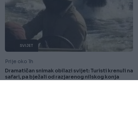
SVIJET
Prije oko 1h
Dramatičan snimak obilazi svijet: Turisti krenuli na
safari, pa bježali od razjarenog nilskog konja
Saznaj više