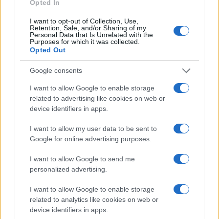
Opted In
Nanosi se na oboljelo mjesto preko noći i umotava
I want to opt-out of Collection, Use,
se. Možete samo komadićem vate, natopljenim u
Retention, Sale, and/or Sharing of my
Personal Data that Is Unrelated with the
mast, ako rane nisu velike.
Purposes for which it was collected.
Opted Out
Kod liječenja hemoroida:
Google consents
Pravi se tampon od gaze i stavlja se u anus preko
I want to allow Google to enable storage
noći, 8 – 10 dana ili dok ne dođe do poboljšanja.
related to advertising like cookies on web or
device identifiers in apps.
Mast je dobra za ojačavanje noktiju:
I want to allow my user data to be sent to
Utrljati u nokte preko noći.
Google for online advertising purposes.
I want to allow Google to send me
personalized advertising.
Napomena:
vosak mora biti naturalni, pčelinji. Za
I want to allow Google to enable storage
spoljnu upotrebu može se koristiti bilo koje biljno
related to analytics like cookies on web or
ulje. Za unutrašnju – bolje je maslinovo.
device identifiers in apps.