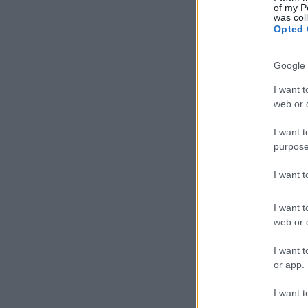
of my P
was col
Opted 
Google 
I want t
web or d
I want t
purpose
I want 
I want t
web or d
I want t
or app.
I want t