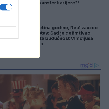
3
pravi transfer karijere?!
4
Bombetina godine, Real zauzeo
jasan stav: Sad je definitivno
poznata budućnost Vinicijusa
Juniora