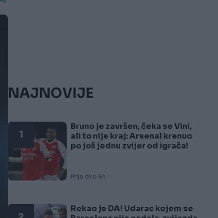
NAJNOVIJE
Bruno je završen, čeka se Vini,
1
ali to nije kraj: Arsenal krenuo
po još jednu zvijer od igrača!
Prije oko 6h
Rekao je DA! Udarac kojem se
2