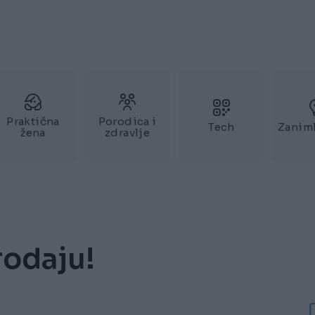
Praktična
Porodica i
Tech
Zaniml
žena
zdravlje
rodaju!