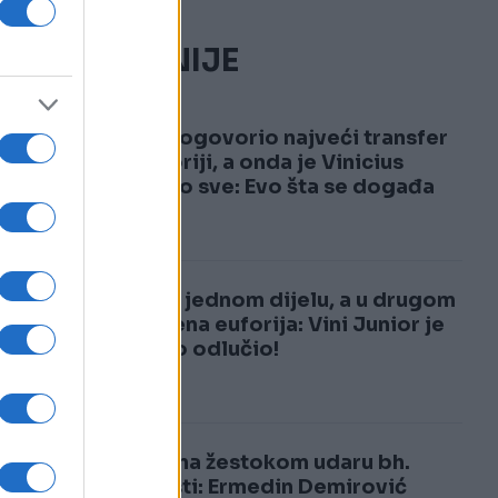
NAJČITANIJE
1
Real dogovorio najveći transfer
u historiji, a onda je Vinicius
šokirao sve: Evo šta se događa
2
Tuga u jednom dijelu, a u drugom
neviđena euforija: Vini Junior je
upravo odlučio!
Bio je na žestokom udaru bh.
javnosti: Ermedin Demirović