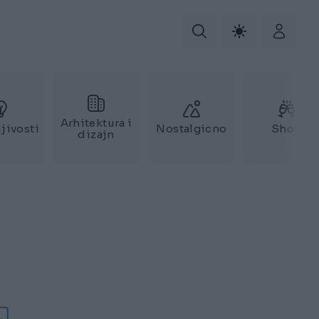
Arhitektura i
jivosti
Nostalgicno
Show
dizajn