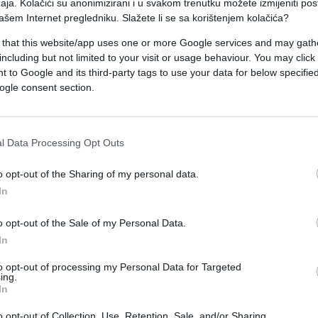
aja. Kolačići su anonimizirani i u svakom trenutku možete izmijeniti po
ašem Internet pregledniku. Slažete li se sa korištenjem kolačića?
A-a u Ligi prvaka, ali čileanski strateg insistira 
 that this website/app uses one or more Google services and may gath
including but not limited to your visit or usage behaviour. You may click 
 to Google and its third-party tags to use your data for below specifi
ubu to nije spomenuo, on je važan igrač - izjavio 
ogle consent section.
l Data Processing Opt Outs
o opt-out of the Sharing of my personal data.
In
o opt-out of the Sale of my Personal Data.
In
to opt-out of processing my Personal Data for Targeted
ing.
In
o opt-out of Collection, Use, Retention, Sale, and/or Sharing