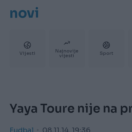
novi
Najnovije
Vijesti
Sport
vijesti
Yaya Toure nije na p
Fudbal
08.11.14. 19:36