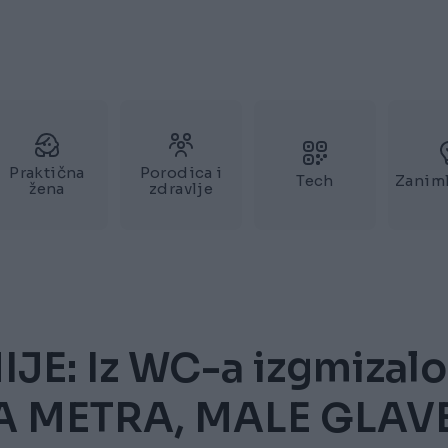
Praktična
Porodica i
Tech
Zaniml
žena
zdravlje
E: Iz WC-a izgmizalo
A METRA, MALE GLAV