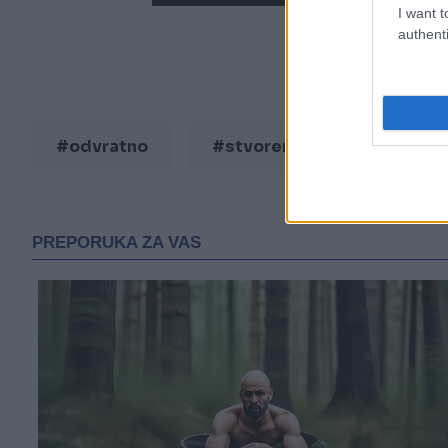
I want t
authenti
#odvratno
#stvorenje
#izgmiz