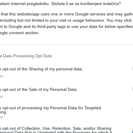
ašem Internet pregledniku. Slažete li se sa korištenjem kolačića?
 that this website/app uses one or more Google services and may gath
including but not limited to your visit or usage behaviour. You may click 
e' proviruje kroz vrata kupaone. Po svemu sudeći
 to Google and its third-party tags to use your data for below specifi
alu glavu i debelo tijelo, za razliku od pitona i
ogle consent section.
rugom Puteri kada je neman provirila. “
Bilo je
l Data Processing Opt Outs
štao vodu
” kaže Anip.
o opt-out of the Sharing of my personal data.
In
o opt-out of the Sale of my Personal Data.
siguran je li u pitanju zmija ili neko stvorenje i
In
isuje. “
Naša kuća je okružena naplavljenim
nagađa dodajući kako mu je glava bila mala.
to opt-out of processing my Personal Data for Targeted
ing.
In
o opt-out of Collection, Use, Retention, Sale, and/or Sharing
ersonal Data that Is Unrelated with the Purposes for which it