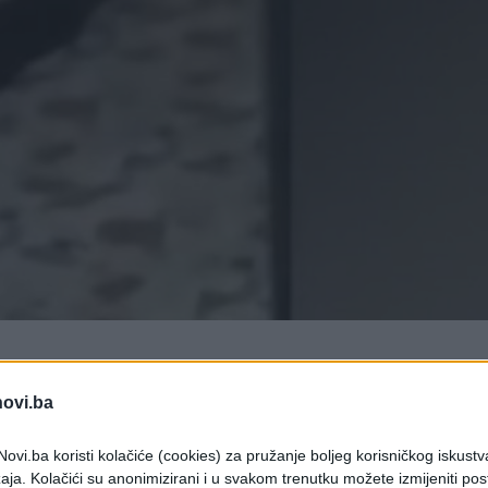
novi.ba
vorenje koje je izgmizalo iz školjke, ali jedno je
ovi.ba koristi kolačiće (cookies) za pružanje boljeg korisničkog iskustv
aja. Kolačići su anonimizirani i u svakom trenutku možete izmijeniti po