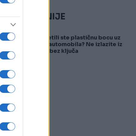
NAJČITANIJE
1
Primijetili ste plastičnu bocu uz
točak automobila? Ne izlazite iz
vozila bez ključa