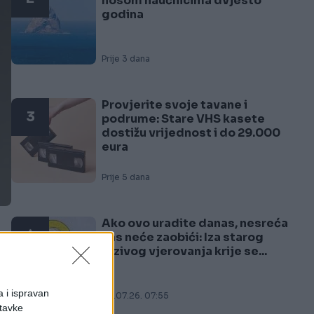
nosom naučnicima dvjesto
godina
Prije 3 dana
Provjerite svoje tavane i
3
podrume: Stare VHS kasete
dostižu vrijednost i do 29.000
eura
Prije 5 dana
Ako ovo uradite danas, nesreća
4
vas neće zaobići: Iza starog
jezivog vjerovanja krije se...
a i ispravan
30.07.26. 07:55
stavke