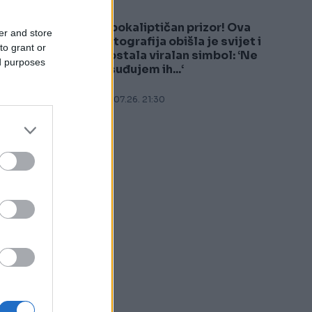
Apokaliptičan prizor! Ova
er and store
5
fotografija obišla je svijet i
to grant or
postala viralan simbol: ‘Ne
,
ed purposes
osuđujem ih...‘
27.07.26. 21:30
z