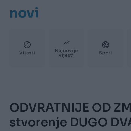
novi
Najnovije
Vijesti
Sport
vijesti
ODVRATNIJE OD ZMIJ
stvorenje DUGO DV