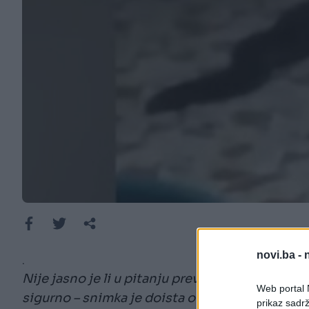
novi.ba -
.
Nije jasno je li u pitanju prevara, niti što je st
Web portal N
sigurno – snimka je doista odvratna.
prikaz sadrž