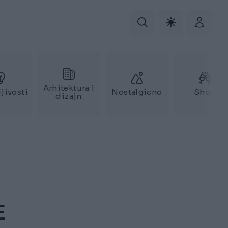
Arhitektura i
jivosti
Nostalgicno
Show
dizajn
E