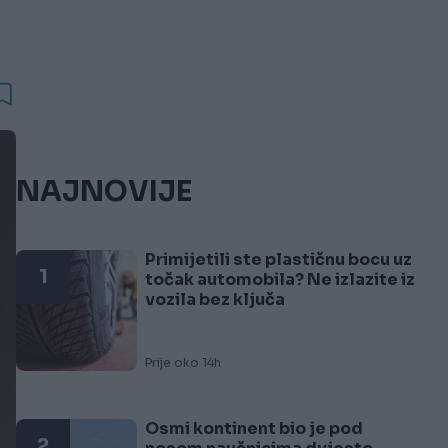
NAJNOVIJE
Primijetili ste plastičnu bocu uz
1
točak automobila? Ne izlazite iz
vozila bez ključa
Prije oko 14h
Osmi kontinent bio je pod
2