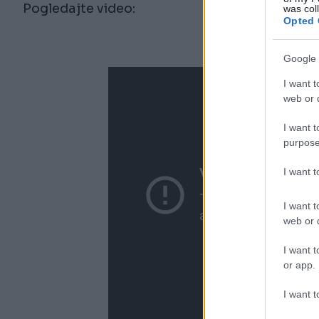
Pogledajte video:
was col
Opted 
Google 
I want t
web or d
I want t
purpose
I want 
I want t
web or d
I want t
or app.
I want t