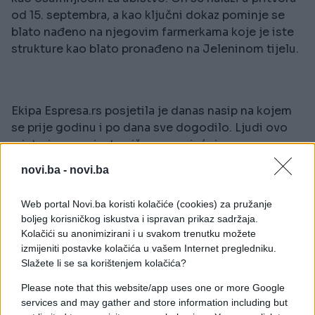
od 15. septembra, a kao ključni dokaz pominje se
blato nađeno na njegovim farmerkama koje je iste
strukture kao blato pronađeno na Jeleninom tijelu.
Ekipa Espresa.rs posjetila je danas nasip na kojem
se prije godinu i po dana sve dogodilo. Ljudi ovo
misteriozno mjesto više ne posjećuju.
novi.ba -
novi.ba
Web portal Novi.ba koristi kolačiće (cookies) za pružanje
Razgovarali su sa starijom gospođom koja tu čuva
boljeg korisničkog iskustva i ispravan prikaz sadržaja.
koze, i koja se baš i tog kobnog 2. aprila našla na
Kolačići su anonimizirani i u svakom trenutku možete
nasipu.
izmijeniti postavke kolačića u vašem Internet pregledniku.
Slažete li se sa korištenjem kolačića?
- Svaki dan sam ovdje, obično u popodnevnim
satima. Bila sam i tad i sve rekla policiji. Pritiskali su
Please note that this website/app uses one or more Google
services and may gather and store information including but
me da se sjetim svega. U 15 do 5 sam vidjela