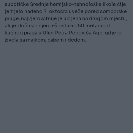
subotičke Srednje hemijsko-tehnološke škole čije
je tijelo nađeno 7. oktobra uveče pored somborske
pruge, najvjerovatnije je ubijena na drugom mjestu,
ali je zločinac njen leš ostavio 50 metara od
kućnog praga u Ulici Petra Popovića Age, gdje je
živela sa majkom, babom i dedom.