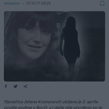
Aktuelno
07.10.17. 08:29
.
Pjevačica Jelena Krsmanović ubijena je 2. aprila
prošle godine u Borči, a i dalje nije utvrđeno ko je