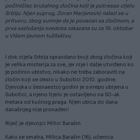
počiničlac brutalnog zločina koji je potresao cijelu
Srbiju. Njen suprug, Zoran Marjanović nalazi se u
pritvoru, zbog sumnje da je povezan sa zločinom, a
prva saslušanja svedoka zakazana su za 16. oktobar
u Višem javnom tužilaštvu.
I dok cijela Srbija opravdano bruji zbog zločina koji
je velika misterija za sve, jer nije i dalje utvrđeno ko
je počinio ubistvo, nikako ne treba zaboraviti na
zločin koji se desio u Subotici 2010. godine.
Djevojka u šesnaestoj godini je svirepo ubijena u
Subotici, a njeno tijelo je ostavljeno na 50-ak
metara od kućnog praga. Njen ubica do dana
današnjeg nije pronađen!
Riječ je djevojci Milici Barašin.
Kako se smatra, Milica Barašin (16), učenica