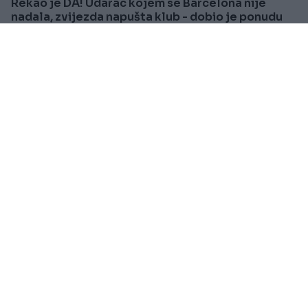
Rekao je DA! Udarac kojem se Barcelona nije
nadala, zvijezda napušta klub - dobio je ponudu
života
Saznaj više
VIJESTI