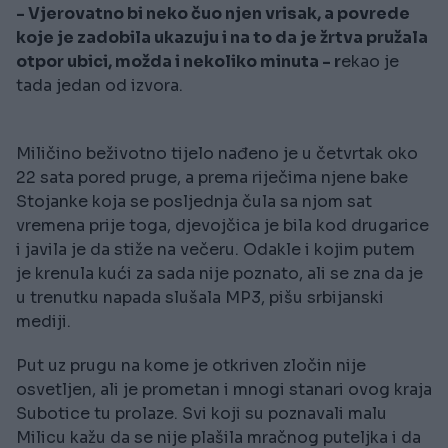
- Vjerovatno bi neko čuo njen vrisak, a povrede
koje je zadobila ukazuju i na to da je žrtva pružala
otpor ubici, možda i nekoliko minuta - r
ekao je
tada jedan od izvora.
Miličino beživotno tijelo nađeno je u četvrtak oko
22 sata pored pruge, a prema riječima njene bake
Stojanke koja se posljednja čula sa njom sat
vremena prije toga, djevojčica je bila kod drugarice
i javila je da stiže na večeru. Odakle i kojim putem
je krenula kući za sada nije poznato, ali se zna da je
u trenutku napada slušala MP3, pišu srbijanski
mediji.
Put uz prugu na kome je otkriven zločin nije
osvetljen, ali je prometan i mnogi stanari ovog kraja
Subotice tu prolaze. Svi koji su poznavali malu
Milicu kažu da se nije plašila mračnog puteljka i da