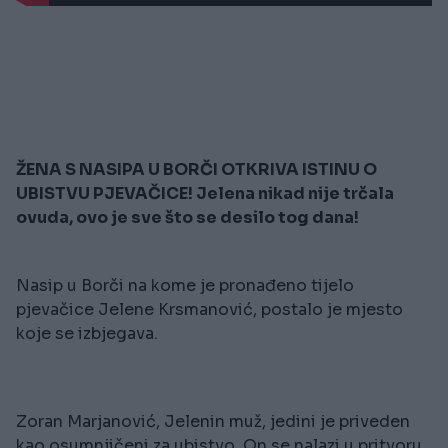
ŽENA S NASIPA U BORČI OTKRIVA ISTINU O
UBISTVU PJEVAČICE! Jelena nikad nije trčala
ovuda, ovo je sve što se desilo tog dana!
Nasip u Borči na kome je pronađeno tijelo
pjevačice Jelene Krsmanović, postalo je mjesto
koje se izbjegava.
Zoran Marjanović, Jelenin muž, jedini je priveden
kao osumnjičeni za ubistvo. On se nalazi u pritvoru