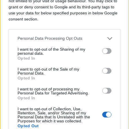
not limited to your visit or usage behaviour. You may click to
djevojčicu i Zorana ili Vladimira, tu kod rampe. Ne
grant or deny consent to Google and its third-party tags to
mogu sa sigurnošću da tvrdim tko je bio od njih
use your data for below specified purposes in below Google
dvojice, jer nisam obraćala pažnju. Ali, rekao je
consent section.
maloj: "Jano, dođi ovamo", to sam zapamtila. Izašla
sam s kozama i djevojčica je krenula ka njima, on je
tada pozvao. Otišla sam dalje nasipom, a natrag
Personal Data Processing Opt Outs
sam se vratila u 15 do 7. Za tih dva sata nisam
I want to opt-out of the Sharing of my
primijetila ništa neobično, niti da je neka crna
personal data.
djevojka trčala, a ni da je neko tražio. Ujutru sam
Opted In
saznala što se dogodilo i bila sam iznenađena -
I want to opt-out of the Sale of my
objašnjava ona i dodaje da joj nije svejedno jer
Personal Data.
Opted In
ubica nije pronađen, iako je prošlo godinu i po
dana.
I want to opt-out of processing my
Personal Data for Targeted Advertising.
Također, ona dodaje da koze na nasipu u Crvenki
Opted In
čuva godinama i da ubijenu Jelenu nije vidjela ni
I want to opt-out of Collection, Use,
tog dana, ali ni prije toga.
Retention, Sale, and/or Sharing of my
Personal Data that Is Unrelated with the
Purposes for which it was collected.
Inspektori koji su saopćili Zoranu Marjanoviću da
Opted Out