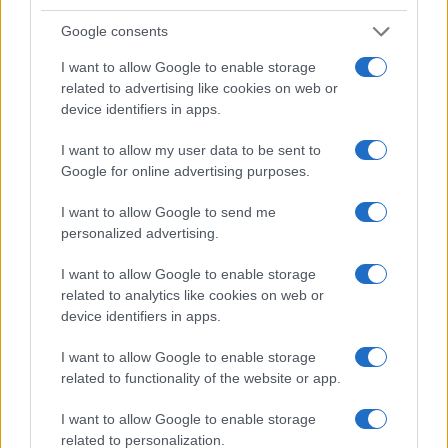
mu je supruga Jelena mrtva i da je pronađena
Google consents
izmasakrirana u kanalu, bili su zaprepašteni
njegovom reakcijom koja je, pišu srpski mediji,
I want to allow Google to enable storage
praktično izostala – to je iskusnim policajcima bio
related to advertising like cookies on web or
prvi znak koji je bacio sumnju na Zorana.
device identifiers in apps.
I want to allow my user data to be sent to
Google for online advertising purposes.
PRVI ZNAK ZA SUMNJU: Evo kako je Zoran
I want to allow Google to send me
reagovao kada su mu saopćili da je Jelena mrtva!
personalized advertising.
Nestanak Jelene Marjanović prijavljen je 2. aprila
I want to allow Google to enable storage
prošle godine, a dan kasnije Zoran je doveden u
related to analytics like cookies on web or
policijsku stanicu da da izjavu.
device identifiers in apps.
– Saslušanje je počelo oko deset časova.
I want to allow Google to enable storage
Inspektori u tom momentu nisu imali saznanje o
related to functionality of the website or app.
Jeleninoj sudbini. Dok je trajao razgovor s
I want to allow Google to enable storage
Marjanovićem, on je sve vrijeme bio nervozan, ali je
related to personalization.