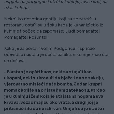
uspjela da pobjegne i utrči u kuhinju, sva u krvi, na
užas kolega.
Nekoliko desetina gostiju koji su se zatekli u
restoranu ostali su u šoku kada je kuhar izletio iz
kuhinje i počeo da zapomaže: Ljudi pomagajte!
Pomagajte! Požurite!
Kako je za portal “Volim Podgoricu” ispričao
očevidac nastala je opšta panika, niko nije znao šta
se dešava.
-
Nastao je opšti haos, neki su stajali kao
ukopani, neki su krenuli da bježe i da se sakriju,
vjerovatno misleći da je bomba. Jedan krupni
momak koji je sa prijateljem zatekao tu, utrčao
je u kuhinju i ženi koja je stajala na nogama sva
krvava, vezao majicu oko vrata, a drugi joj je
pritisnuo žilu da ne iskrvari. Unijeli su je u auto i