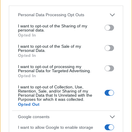
Iz policije su nam nezvanično potvrdili da se
pokušaj ubistva dogodio sinoć u Lastvi.
Personal Data Processing Opt Outs
I want to opt-out of the Sharing of my
personal data.
Opted In
I want to opt-out of the Sale of my
Personal Data.
#napad
#žena
#sok
Opted In
I want to opt-out of processing my
#gosti
#partner
#krv
Personal Data for Targeted Advertising.
Opted In
I want to opt-out of Collection, Use,
Retention, Sale, and/or Sharing of my
Personal Data that Is Unrelated with the
Purposes for which it was collected.
Opted Out
Google consents
I want to allow Google to enable storage