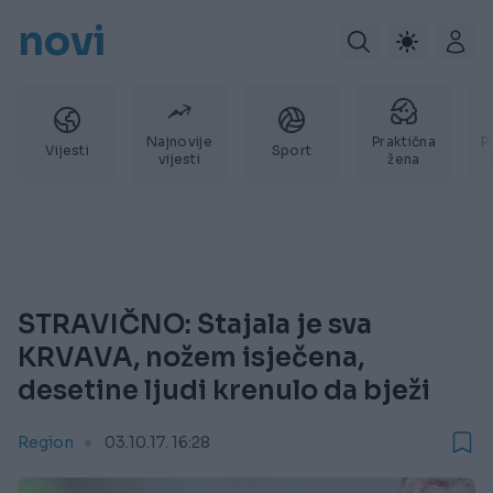
novi
Najnovije
Praktična
P
Vijesti
Sport
vijesti
žena
STRAVIČNO: Stajala je sva
KRVAVA, nožem isječena,
desetine ljudi krenulo da bježi
Region
03.10.17. 16:28