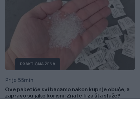
PRAKTIČNA ŽENA
Prije 55min
Ove paketiće svi bacamo nakon kupnje obuće, a
zapravo su jako korisni: Znate li za šta služe?
Saznaj više