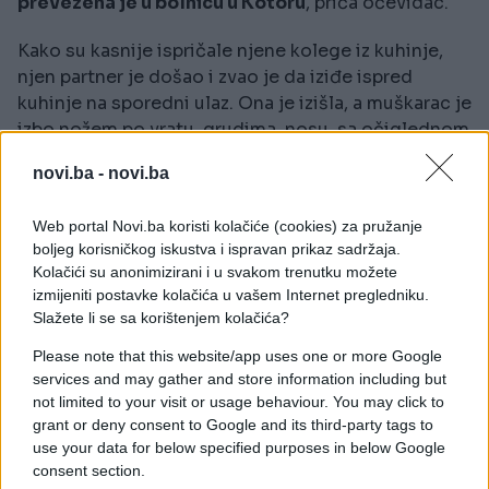
prevezena je u bolnicu u Kotoru
, priča očevidac.
Kako su kasnije ispričale njene kolege iz kuhinje,
njen partner je došao i zvao je da iziđe ispred
kuhinje na sporedni ulaz. Ona je izišla, a muškarac je
izbo nožem po vratu, grudima, nosu, sa očiglednom
namjerom da je ubije. Ona je, na sreću, uspjela da
novi.ba -
novi.ba
se izvuče i utrči u kuhinju, a on je pobjegao.
Web portal Novi.ba koristi kolačiće (cookies) za pružanje
Sagovornik dodaje da je momak koji je priskočio i
boljeg korisničkog iskustva i ispravan prikaz sadržaja.
vezao joj majicu oko vrata bio iz Herceg Novog.
Kolačići su anonimizirani i u svakom trenutku možete
izmijeniti postavke kolačića u vašem Internet pregledniku.
-
Mislim da se drugi momak koji je ubacio u auto
Slažete li se sa korištenjem kolačića?
zove Aco
, kaže naš sagovornik.
Please note that this website/app uses one or more Google
Nesrećna žena je prebačena u kotorsku bolnicu i,
services and may gather and store information including but
not limited to your visit or usage behaviour. You may click to
kako nezvanično saznajemo, danas je stabilno, a
grant or deny consent to Google and its third-party tags to
počinilac je uhapšen u blizini mjesta na kojem se
use your data for below specified purposes in below Google
ova drama odigrala.
consent section.