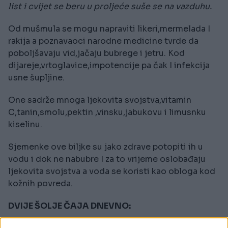
list i cvijet se beru u proljeće suše se na vazduhu.
Od mušmula se mogu napraviti likeri,mermelada I
rakija a poznavaoci narodne medicine tvrde da
poboljšavaju vid,jačaju bubrege i jetru. Kod
dijareje,vrtoglavice,impotencije pa čak I infekcija
usne šupljine.
One sadrže mnoga ljekovita svojstva,vitamin
C,tanin,smolu,pektin ,vinsku,jabukovu i limusnku
kiselinu.
Sjemenke ove biljke su jako zdrave potopiti ih u
vodu i dok ne nabubre I za to vrijeme oslobađaju
ljekovita svojstva a voda se koristi kao obloga kod
kožnih povreda.
DVIJE ŠOLJE ČAJA DNEVNO: