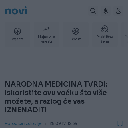
novi
Najnovije
Praktična
P
Vijesti
Sport
vijesti
žena
NARODNA MEDICINA TVRDI:
Iskoristite ovu voćku što više
možete, a razlog će vas
IZNENADITI
Porodica i zdravlje
28.09.17. 12:39