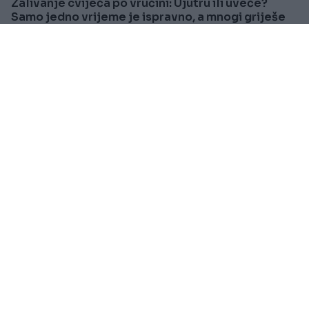
Zalivanje cvijeća po vrućini: Ujutru ili uveče?
Samo jedno vrijeme je ispravno, a mnogi griješe
Saznaj više
SVIJET
Prije oko 7h