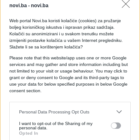
1 supena kašika usitnjenih svježih mušmula i 2
novi.ba -
novi.ba
decilitre vode. Prelijte mušmule vrelom vodom
poklopiti i neka odstoje sat vremena a onda
Web portal Novi.ba koristi kolačiće (cookies) za pružanje
procjedite. U toku dana piju se 2 šolje a usnu duplju
boljeg korisničkog iskustva i ispravan prikaz sadržaja.
ispirati nekoliko puta dnevno.
Kolačići su anonimizirani i u svakom trenutku možete
izmijeniti postavke kolačića u vašem Internet pregledniku.
MERMELADA:
Slažete li se sa korištenjem kolačića?
Operite mekane mušmule i isjeckajte ih na komade,
Please note that this website/app uses one or more Google
services and may gather and store information including but
stavite u lonac i prelijte vodom i kuhati 3 sata na
not limited to your visit or usage behaviour. You may click to
laganoj vatri. Procjediti nakon toga kroz gazu i
grant or deny consent to Google and its third-party tags to
ostavite iznac lonca da visi preko noći da cijeli sok
use your data for below specified purposes in below Google
izađe.
consent section.
Personal Data Processing Opt Outs
I want to opt-out of the Sharing of my
personal data.
Opted In