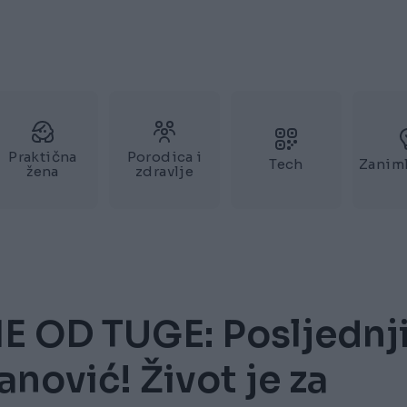
Praktična
Porodica i
Tech
Zaniml
žena
zdravlje
 OD TUGE: Posljednj
anović! Život je za