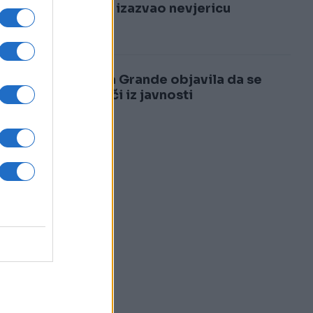
3
samrti izazvao nevjericu
4
Ariana Grande objavila da se
povlači iz javnosti
o