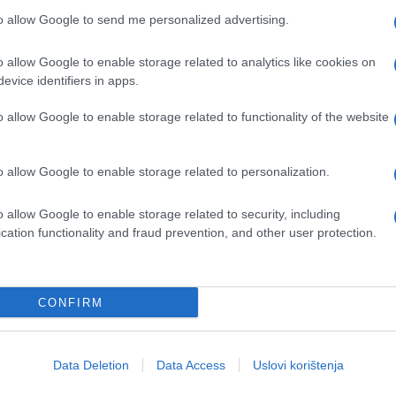
 estradu
...", poručila je tada pjevačica.
to allow Google to send me personalized advertising.
o allow Google to enable storage related to analytics like cookies on
evice identifiers in apps.
m koliko je otac volio moje pjevanje, želim da mu
elena.
o allow Google to enable storage related to functionality of the website
i i zahtjevima koji su bili pred njom. A onda je
o allow Google to enable storage related to personalization.
, porede s Cecom. Ona je rekla da je zbog emocije
o allow Google to enable storage related to security, including
 NEPOZNATE DETALJE: Zoran joj je govorio
cation functionality and fraud prevention, and other user protection.
rjanović je uhapšen 15. septembra u svojoj
CONFIRM
zlaska iz rijaliti programa u kom je proveo nekolik
Data Deletion
Data Access
Uslovi korištenja
 30 dana i on je dan nakon hapšenja prebačen u