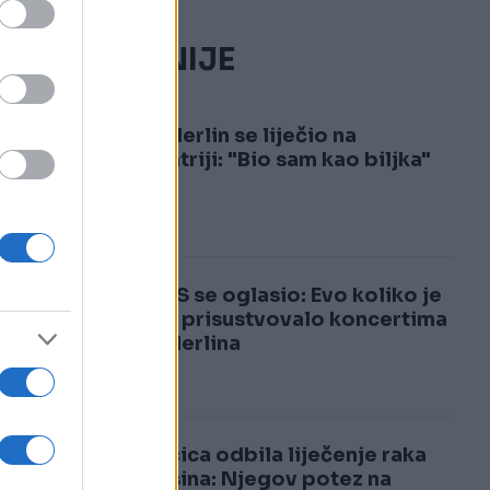
NAJČITANIJE
1
Dino Merlin se liječio na
psihijatriji: "Bio sam kao biljka"
2
MUP KS se oglasio: Evo koliko je
osoba prisustvovalo koncertima
Dine Merlina
Pjevačica odbila liječenje raka
o
zbog sina: Njegov potez na