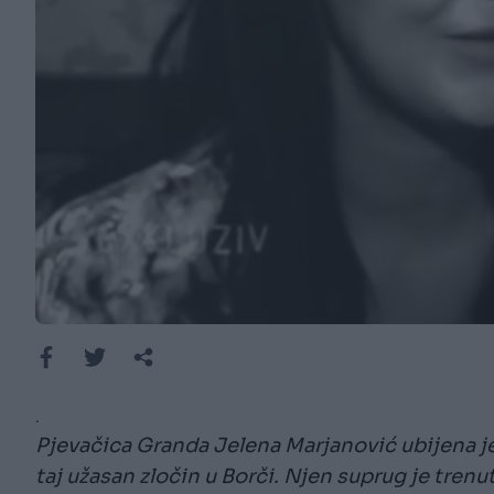
.
Pjevačica Granda Jelena Marjanović ubijena je 2
taj užasan zločin u Borči. Njen suprug je tren