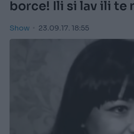
borce! Ili si lav ili t
Show
23.09.17. 18:55