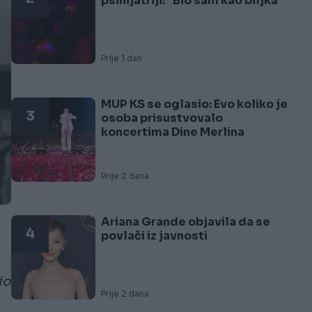
psihijatriji: "Bio sam kao biljka"
Prije 1 dan
MUP KS se oglasio: Evo koliko je
3
osoba prisustvovalo
koncertima Dine Merlina
Prije 2 dana
Ariana Grande objavila da se
4
povlači iz javnosti
io
Prije 2 dana