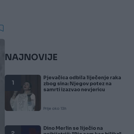
NAJNOVIJE
Pjevačica odbila liječenje raka
1
zbog sina: Njegov potez na
samrti izazvao nevjericu
Prije oko 13h
Dino Merlin se liječio na
2