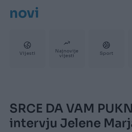
novi
Najnovije
Vijesti
Sport
vijesti
SRCE DA VAM PUKNE
intervju Jelene Marj