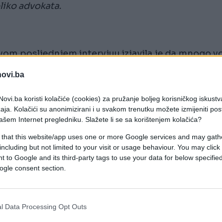
liko advokata.
svom posljednjem intervjuu izjavila je da mnogo vo
 mora da krene dalje jer "život je za borce".
novi.ba
čice Jelene Marjanović?!
ovi.ba koristi kolačiće (cookies) za pružanje boljeg korisničkog iskustv
a a nakon dugog perioda, na nagovor supruga,
aja. Kolačići su anonimizirani i u svakom trenutku možete izmijeniti po
ali da se pojavi djevojčica, ali pojavila se zrela
ašem Internet pregledniku. Slažete li se sa korištenjem kolačića?
 that this website/app uses one or more Google services and may gath
including but not limited to your visit or usage behaviour. You may click 
a, dobila kćerku ali i izgubila oca koji joj je bio
 to Google and its third-party tags to use your data for below specifi
ogle consent section.
m intervjuu borila se da ne pusti suze zbog gubit
l Data Processing Opt Outs