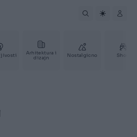
Arhitektura i
jivosti
Nostalgicno
Show
dizajn
i