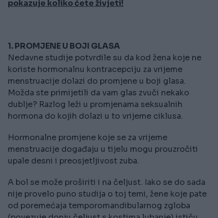
pokazuje koliko ćete živjeti!
1. PROMJENE U BOJI GLASA
Nedavne studije potvrdile su da kod žena koje ne
koriste hormonalnu kontracepciju za vrijeme
menstruacije dolazi do promjene u boji glasa.
Možda ste primijetili da vam glas zvuči nekako
dublje? Razlog leži u promjenama seksualnih
hormona do kojih dolazi u to vrijeme ciklusa.
Hormonalne promjene koje se za vrijeme
menstruacije događaju u tijelu mogu prouzročiti
upale desni i preosjetljivost zuba.
A bol se može proširiti i na čeljust. Iako se do sada
nije provelo puno studija o toj temi, žene koje pate
od poremećaja temporomandibularnog zgloba
(povezuje donju čeljust s kostima lubanje) ističu