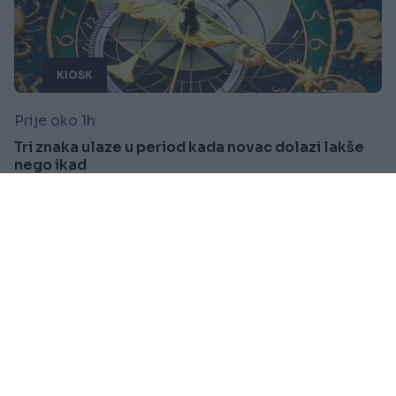
KIOSK
Prije oko 1h
Tri znaka ulaze u period kada novac dolazi lakše
nego ikad
Saznaj više