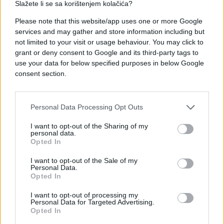
Slažete li se sa korištenjem kolačića?
5. ISPREKIDAN SAN
Kvaliteta sna poprilično je narušena za vrijeme
Please note that this website/app uses one or more Google
services and may gather and store information including but
menstruacije. Za to su krivi grčevi, glavobolje,
not limited to your visit or usage behaviour. You may click to
nesanica, mučnine i promjene raspoloženja kojima
grant or deny consent to Google and its third-party tags to
smo u tim danima izloženi.
use your data for below specified purposes in below Google
consent section.
Prema nekim američkim istraživanjima, oko 23
posto žena ima problema sa spavanjem sedmicu
dana prije menstruacije, dok njih 30 posto ne spava
Personal Data Processing Opt Outs
dobro za vrijeme menstruacije.
I want to opt-out of the Sharing of my
personal data.
Iako su promjene u menstrualnom ciklusu normalna
Opted In
pojava, određene simptome ipak ne biste smjele
ignorirati.
I want to opt-out of the Sale of my
Personal Data.
Opted In
I want to opt-out of processing my
Personal Data for Targeted Advertising.
Opted In