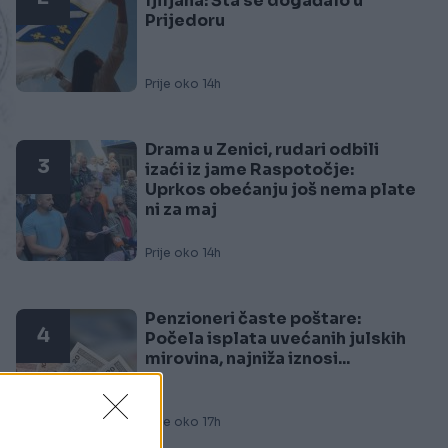
ljiljana: Šta se događalo u
Prijedoru
Prije oko 14h
Drama u Zenici, rudari odbili
3
izaći iz jame Raspotočje:
Uprkos obećanju još nema plate
ni za maj
Prije oko 14h
Penzioneri časte poštare:
4
Počela isplata uvećanih julskih
mirovina, najniža iznosi...
Prije oko 17h
 o