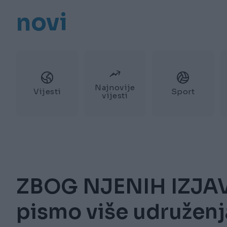
novi
Najnovije
Vijesti
Sport
vijesti
ZBOG NJENIH IZJAV
pismo više udruženj