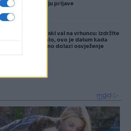
3
otvaraju prijave
ša
,
4
Toplinski val na vrhuncu: Izdržite
još malo, ovo je datum kada
konačno dolazi osvježenje