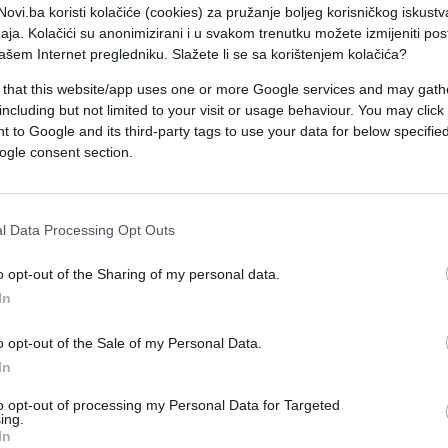
j zemlji te hiljadama potencijalnih terorista.
ovi.ba koristi kolačiće (cookies) za pružanje boljeg korisničkog iskustv
aja. Kolačići su anonimizirani i u svakom trenutku možete izmijeniti po
ašem Internet pregledniku. Slažete li se sa korištenjem kolačića?
su najveća žrtva stradanja na ovim prostorima,
jetnja Evropi'" neodoljivo podsjećaju na period koj
 that this website/app uses one or more Google services and may gath
including but not limited to your visit or usage behaviour. You may click 
 to Google and its third-party tags to use your data for below specifi
ogle consent section.
a kraju je sve okončano genocidom nad Bošnjacima. 
da, tražimo kosti naše djece i muževa. I sami zna
ljicom Balkana" i u vama vidjele nadu za neka bolj
l Data Processing Opt Outs
t, grdno smo se prevarile - navodi se u pismu.
o opt-out of the Sharing of my personal data.
i ogromna šteta BiH i njenom evropskom putu, "je
In
erorista?!"
o opt-out of the Sale of my Personal Data.
In
i, tjerate turiste iz BiH, a najveću štetu nanosite
e su vjerovatno potaknule i druge evropske
to opt-out of processing my Personal Data for Targeted
ing.
bične teze o BiH i Bošnjacima. Smatramo da su Vaš
In