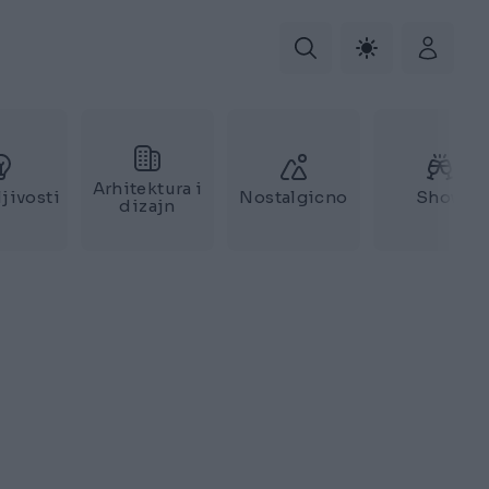
Arhitektura i
jivosti
Nostalgicno
Show
dizajn