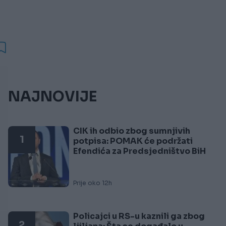
NAJNOVIJE
CIK ih odbio zbog sumnjivih
1
potpisa: POMAK će podržati
Efendića za Predsjedništvo BiH
Prije oko 12h
Policajci u RS-u kaznili ga zbog
2