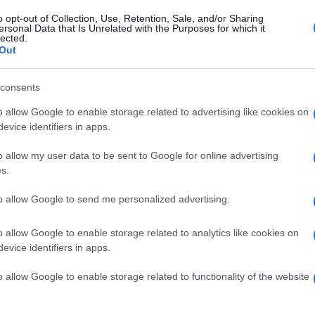
oju u posljednje vrijeme vodite prema BiH i
o opt-out of Collection, Use, Retention, Sale, and/or Sharing
 kafane iz Kiseljaka Miljenka Goluba. Ako ste već
ersonal Data that Is Unrelated with the Purposes for which it
lected.
ještavaju o nekakvim islamskim ektsremistima, baš
Out
andžija 5. augusta u noćnim satima napao Jasmi
e muslimanka i što je nosila mahramu na glavi, i t
consents
da - stoji u otvorenom pismu.
o allow Google to enable storage related to advertising like cookies on
evice identifiers in apps.
litikom pravi atmosferu u kojoj će ovakvi
o allow my user data to be sent to Google for online advertising
da prestane "nanositi štetu BiH".
s.
Srebrenice, da prestanete nanositi štetu nama u
to allow Google to send me personalized advertising.
 ničim to nismo zaslužili. Nemojte ponovo prizivati
šlog stoljeća. Sljedeći put prije nego što olako
o allow Google to enable storage related to analytics like cookies on
evice identifiers in apps.
štovanja koje smo Vam iskazali u Srebrenici. Uprk
 da zajedno obiđemo BiH i da se sami uvjerite d
o allow Google to enable storage related to functionality of the website
ijetnja - navodi se u pismu koje su potpisali
rebrenice i Žepe, Porodica zarobljenih i nestali