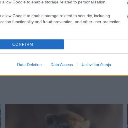
o allow Google to enable storage related to personalization.
ida Sarajevo, Demobilisanih boraca učesnika Mar
rijatelja nestalih Bošnjaka "Naše sjećanje" Bratunac
o allow Google to enable storage related to security, including
 građana Srebreničke majke.
cation functionality and fraud prevention, and other user protection.
CONFIRM
Data Deletion
Data Access
Uslovi korištenja
#Kolinda
#Udruženja