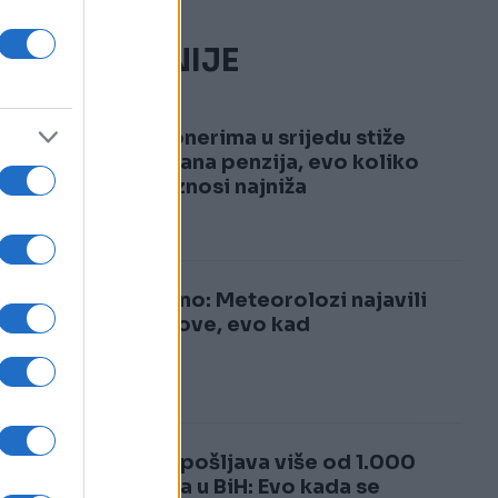
NAJČITANIJE
nu
1
o
Penzionerima u srijedu stiže
povećana penzija, evo koliko
sada iznosi najniža
2
Konačno: Meteorolozi najavili
pljuskove, evo kad
os
a
Lidl zapošljava više od 1.000
radnika u BiH: Evo kada se
h