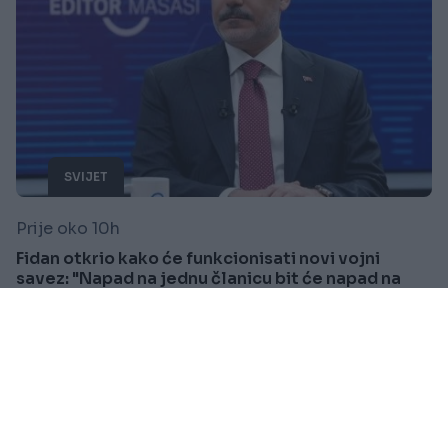
SVIJET
Prije oko 10h
Fidan otkrio kako će funkcionisati novi vojni
savez: "Napad na jednu članicu bit će napad na
sve"
Saznaj više