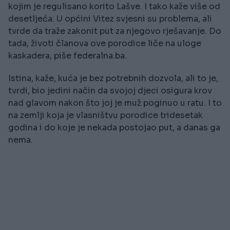
kojim je regulisano korito Lašve. I tako kaže više od
desetljeća. U općini Vitez svjesni su problema, ali
tvrde da traže zakonit put za njegovo rješavanje. Do
tada, životi članova ove porodice liče na uloge
kaskadera, piše federalna.ba.
Istina, kaže, kuća je bez potrebnih dozvola, ali to je,
tvrdi, bio jedini način da svojoj djeci osigura krov
nad glavom nakon što joj je muž poginuo u ratu. I to
na zemlji koja je vlasništvu porodice tridesetak
godina i do koje je nekada postojao put, a danas ga
nema.