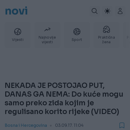
novi
Najnovije
Praktična
P
Vijesti
Sport
vijesti
žena
NEKADA JE POSTOJAO PUT,
DANAS GA NEMA: Do kuće mogu
samo preko zida kojim je
regulisano korito rijeke (VIDEO)
Bosna i Hercegovina
03.09.17. 11:04