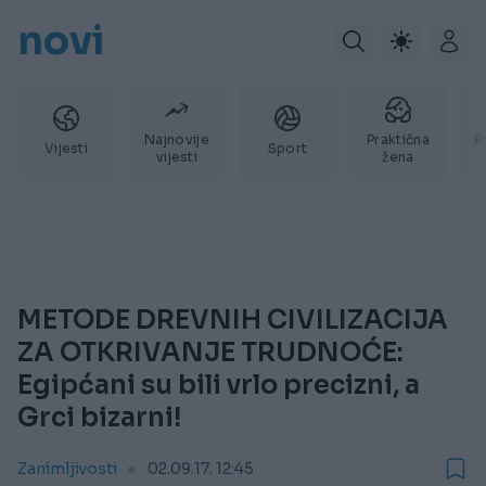
novi
Najnovije
Praktična
P
Vijesti
Sport
vijesti
žena
METODE DREVNIH CIVILIZACIJA
ZA OTKRIVANJE TRUDNOĆE:
Egipćani su bili vrlo precizni, a
Grci bizarni!
Zanimljivosti
02.09.17. 12:45