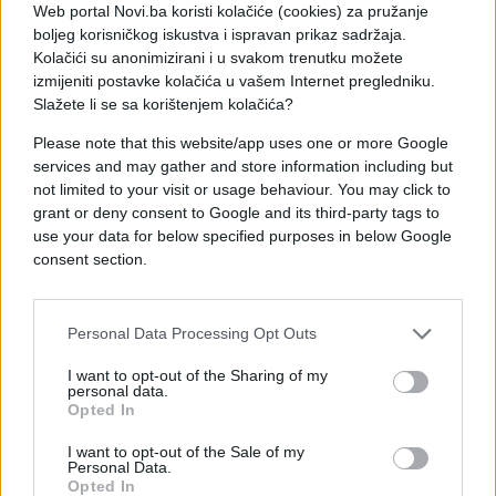
liječnici su savjetovali ženama koje nisu sigurne
Web portal Novi.ba koristi kolačiće (cookies) za pružanje
jesu li trudne ili ne, da u vaginu stave komad luka i
boljeg korisničkog iskustva i ispravan prikaz sadržaja.
drže ga tako tokom noći.
Kolačići su anonimizirani i u svakom trenutku možete
Ako je sljedećeg jutra njezin dah mirisao na luk, to
izmijeniti postavke kolačića u vašem Internet pregledniku.
Slažete li se sa korištenjem kolačića?
je pokazivalo kako trudnoće nema. Ova čudna
metoda temeljila se na ideji kako je njezina utroba
Please note that this website/app uses one or more Google
otvorena i miris luka je kao tunelom došao do
services and may gather and store information including but
njezinih usta. U slučaju trudnoće, maternica je
not limited to your visit or usage behaviour. You may click to
grant or deny consent to Google and its third-party tags to
zatvorena pa tako i taj tunel.
use your data for below specified purposes in below Google
consent section.
Personal Data Processing Opt Outs
I want to opt-out of the Sharing of my
personal data.
Opted In
I want to opt-out of the Sale of my
Personal Data.
Opted In