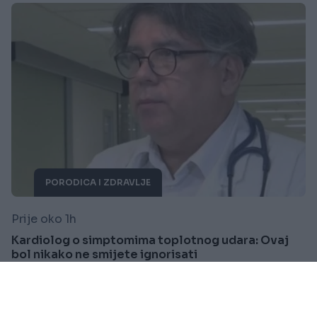
PORODICA I ZDRAVLJE
Prije oko 1h
Kardiolog o simptomima toplotnog udara: Ovaj
bol nikako ne smijete ignorisati
Saznaj više