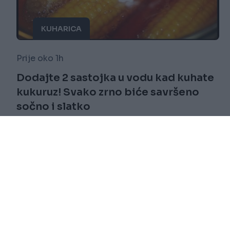
KUHARICA
Prije oko 1h
Dodajte 2 sastojka u vodu kad kuhate
kukuruz! Svako zrno biće savršeno
sočno i slatko
Saznaj više
novi