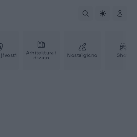
Arhitektura i
jivosti
Nostalgicno
Show
dizajn