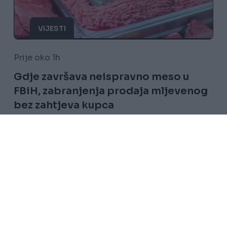
VIJESTI
Prije oko 1h
Gdje završava neispravno meso u
FBiH, zabranjenja prodaja mljevenog
bez zahtjeva kupca
Saznaj više