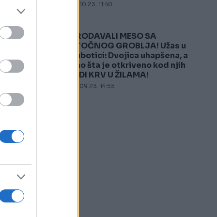
07.10.23. 11:40
PRODAVALI MESO SA
5
STOČNOG GROBLJA! Užas u
Subotici: Dvojica uhapšena, a
ono šta je otkriveno kod njih
LEDI KRV U ŽILAMA!
26.09.23. 14:55