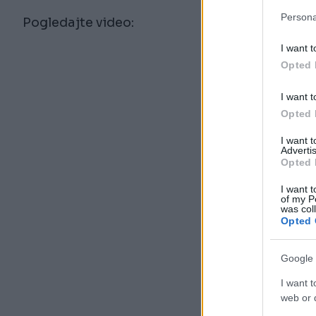
Persona
Pogledajte video:
I want t
Opted 
I want t
Opted 
I want 
Advertis
Opted 
I want t
of my P
was col
Opted 
Google 
I want t
web or d