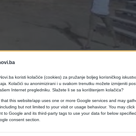
novi.ba
ovi.ba koristi kolačiće (cookies) za pružanje boljeg korisničkog iskustv
aja. Kolačići su anonimizirani i u svakom trenutku možete izmijeniti po
ašem Internet pregledniku. Slažete li se sa korištenjem kolačića?
 that this website/app uses one or more Google services and may gath
including but not limited to your visit or usage behaviour. You may click 
 to Google and its third-party tags to use your data for below specifi
io da izaziva bika sa zapaljenim rogovima.
ogle consent section.
 odlučio da izaziva bika sa zapaljenim rogovima.
pogledajte kako se sve završilo...