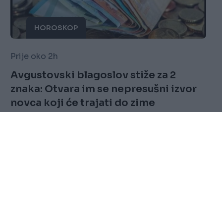
HOROSKOP
Prije oko 2h
Avgustovski blagoslov stiže za 2
znaka: Otvara im se nepresušni izvor
novca koji će trajati do zime
Saznaj više
FOLLOW