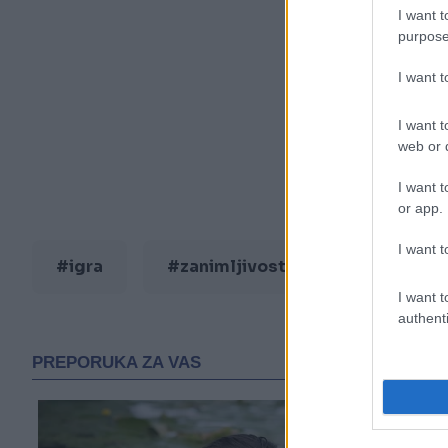
I want t
purpose
I want 
I want t
web or d
I want t
or app.
I want t
#igra
#zanimljivosti
#video
I want t
authenti