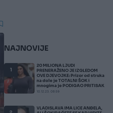
NAJNOVIJE
20 MILIONA LJUDI
1
PRENERAŽENO JE IZGLEDOM
OVE DJEVOJKE: Prizor od struka
na dole je TOTALNI ŠOK i
mnogima je PODIGAO PRITISAK
10.12.23. 08:59
VLADISLAVA IMA LICE ANĐELA,
2