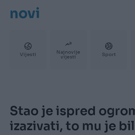
novi
Najnovije
Vijesti
Sport
vijesti
Stao je ispred ogro
izazivati, to mu je b