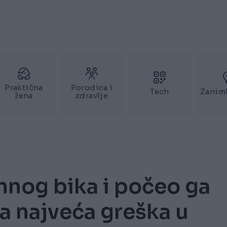
Praktična
Porodica i
Tech
Zaniml
žena
zdravlje
mnog bika i počeo ga
ila najveća greška u