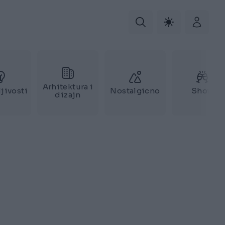
Arhitektura i
jivosti
Nostalgicno
Show
dizajn