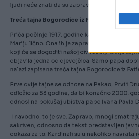
ljudi neće znati da su zapravo u službi antihri
Treća tajna Bogorodice iz Fatime
Priča počinje 1917. godine kada su u Portugalij
Mariju lično. Ona ih je zapravo posjetila nekol
koji će se dogoditi našoj civilizaciji. Dvije t
objavila jedna od djevojčica. Samo papa dobi
nalazi zapisana treća tajna Bogorodice iz Fat
Prve dvije tajne se odnose na Pakao, Prvi i Drug
odložio za 83 godine, da bi konačno 2000. god
odnosi na pokušaj ubistva pape Ivana Pavla D
I navodno, to je sve. Zapravo, mnogi smatraju 
sakriven, odnosno da tekst predstavljen javn
dokaza za to. Kardinali su u nekoliko navrata r