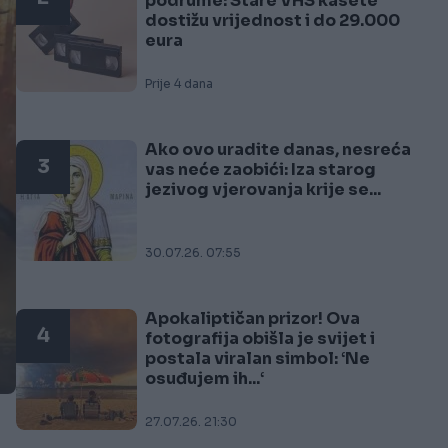
podrume: Stare VHS kasete
dostižu vrijednost i do 29.000
eura
Prije 4 dana
Ako ovo uradite danas, nesreća
3
vas neće zaobići: Iza starog
jezivog vjerovanja krije se...
30.07.26. 07:55
Apokaliptičan prizor! Ova
4
fotografija obišla je svijet i
postala viralan simbol: ‘Ne
osuđujem ih...‘
27.07.26. 21:30