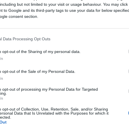
danas nazivaju dalekoistočne zemlje. Mnogi drugi
including but not limited to your visit or usage behaviour. You may click 
ti tek kada Francuska ponovo postane kraljevina.
 to Google and its third-party tags to use your data for below specifi
ogle consent section.
mjesta Frajslasing u Bavarskoj. Međutim, on je pore
l Data Processing Opt Outs
e. Znao je neke stvari koje nije trebalo da zna,
o opt-out of the Sharing of my personal data.
In
e Drugog svjetskog rata pronađu svoje najbliže
o opt-out of the Sale of my Personal Data.
šio je na sudu optužen da se bavi vještičarenjem.
In
o koju odjeću nosi njegova žena tog dana i šta je
to opt-out of processing my Personal Data for Targeted
ing.
In
 još neke sitnice. Tvrdio je da je
treći svjetski rat
o opt-out of Collection, Use, Retention, Sale, and/or Sharing
i na Bliskom istoku i Mediteranu, gdje će se
ersonal Data that Is Unrelated with the Purposes for which it
lected.
Out