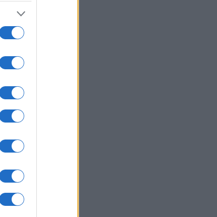
e
0
i