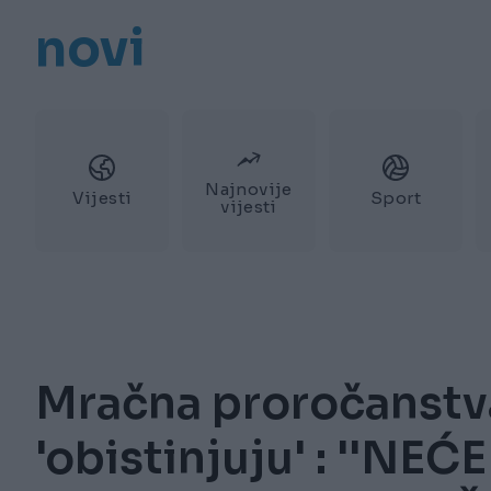
novi
Najnovije
Vijesti
Sport
vijesti
Mračna proročanstva
'obistinjuju' : ''NE