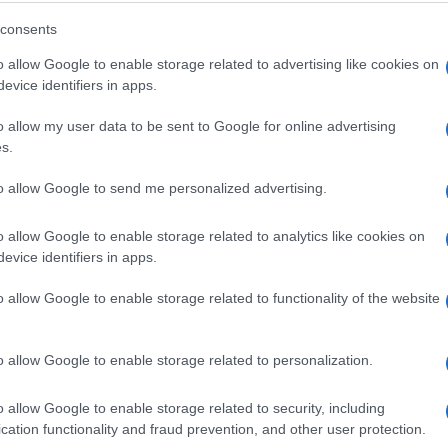
eću važnu osobu. Oni su plaćeni za to. Ubistvo ć
consents
lodna i bogata godina. Rat će doći bez upozorenja,
o allow Google to enable storage related to advertising like cookies on
ije osmice i devetku. Ne znam šta oni znače i ne
evice identifiers in apps.
rdio je Alois.
o allow my user data to be sent to Google for online advertising
s.
to allow Google to send me personalized advertising.
ivio je u petom vijeku i za sobom ostavio jedno
je zaista on i zapisao, ali je svakako zanimljivo.
o allow Google to enable storage related to analytics like cookies on
ce i telefonske veze. Možda čak i internet.
evice identifiers in apps.
o allow Google to enable storage related to functionality of the website
 kraja svijeta na drugi", tvrdio je prije nekih 1.60
jeku ljudi će postati neprepoznatljivi. Kada
i bez časti i ponosa. Svijet će se promijeniti.
o allow Google to enable storage related to personalization.
na zbog besramnog oblačenja i kose. Pohlepa će
o allow Google to enable storage related to security, including
cation functionality and fraud prevention, and other user protection.
a okeansko dno. Ali kada sve to postignu, ti nesrećn