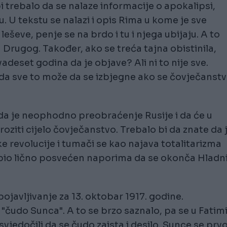
 bi trebalo da se nalaze informacije o apokalipsi,
. U tekstu se nalazi i opis Rima u kome je sve
leševe, penje se na brdo i tu i njega ubijaju. A to
 Drugog. Također, ako se treća tajna obistinila,
adeset godina da je objave? Ali ni to nije sve.
a da sve to može da se izbjegne ako se čovječanst
 da je neophodno preobraćenje Rusije i da će u
groziti cijelo čovječanstvo. Trebalo bi da znate da 
e revolucije i tumači se kao najava totalitarizma
 bio lično posvećen naporima da se okonča Hladn
ojavljivanje za 13. oktobar 1917. godine.
 "čudo Sunca". A to se brzo saznalo, pa se u Fatim
svjedočili da se čudo zaista i desilo. Sunce se prv