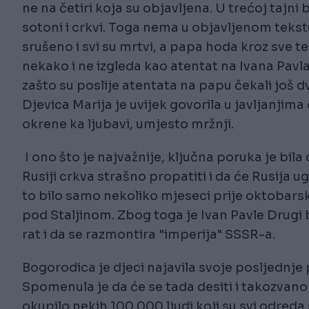
ne na četiri koja su objavljena. U trećoj tajni
sotoni i crkvi. Toga nema u objavljenom tekstu
srušeno i svi su mrtvi, a papa hoda kroz sve te 
nekako i ne izgleda kao atentat na Ivana Pavla
zašto su poslije atentata na papu čekali još dv
Djevica Marija je uvijek govorila u javljanjim
okrene ka ljubavi, umjesto mržnji.
I ono što je najvažnije, ključna poruka je bila
Rusiji crkva strašno propatiti i da će Rusija u
to bilo samo nekoliko mjeseci prije oktobarsk
pod Staljinom. Zbog toga je Ivan Pavle Drugi
rat i da se razmontira "imperija" SSSR-a.
Bogorodica je djeci najavila svoje posljednje p
Spomenula je da će se tada desiti i takozvano
okupilo nekih 100.000 ljudi koji su svi odreda 