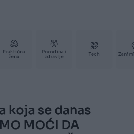
Praktična
Porodica i
Tech
Zaniml
žena
zdravlje
 koja se danas
ĆEMO MOĆI DA